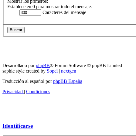
Mostrar los primeros:
Establece en 0 para mostrar todo el mensaje.
Caracteres del mensaje
RG
Índice general
Todos los horarios son
UTC-04:00
Borrar cookies
Desarrollado por
phpBB
® Forum Software © phpBB Limited
saphic style created by
Sopel
|
nextgen
Traducción al español por
phpBB España
Privacidad
|
Condiciones
Identificarse