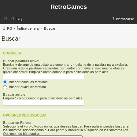
RetroGames
FAQ
Identificarse
RG
Índice general
Buscar
Buscar
CONSULTA
Buscar palabras clave:
Escribe
+
delante de una palabra a encontrar y
-
delante de la palabra para excluirla.
Crea una lista de palabras separadas por
|
entre corchetes si solo una de ellas se
quiere encontrar. Emplea
*
como comodín para coincidencias parciales.
Buscar todos los términos
Buscar cualquier término
Buscar autor:
Emplea * como comodín para coincidencias parciales.
OPCIONES DE BÚSQUEDA
Buscar en Foros:
Selecciona el Foro o Foros en los que deseas buscar. Para agilizar puedes buscar en
los subforos seleccionando el Foro padre y habilitar la búsqueda en los subforos (en
Opciones de búsqueda).