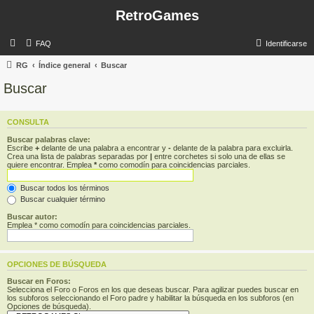
RetroGames
FAQ
Identificarse
RG
Índice general
Buscar
Buscar
CONSULTA
Buscar palabras clave:
Escribe
+
delante de una palabra a encontrar y
-
delante de la palabra para excluirla.
Crea una lista de palabras separadas por
|
entre corchetes si solo una de ellas se
quiere encontrar. Emplea
*
como comodín para coincidencias parciales.
Buscar todos los términos
Buscar cualquier término
Buscar autor:
Emplea * como comodín para coincidencias parciales.
OPCIONES DE BÚSQUEDA
Buscar en Foros:
Selecciona el Foro o Foros en los que deseas buscar. Para agilizar puedes buscar en
los subforos seleccionando el Foro padre y habilitar la búsqueda en los subforos (en
Opciones de búsqueda).