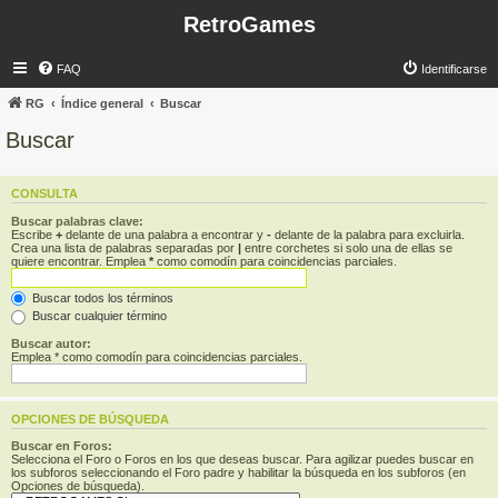
RetroGames
FAQ
Identificarse
RG
Índice general
Buscar
Buscar
CONSULTA
Buscar palabras clave:
Escribe
+
delante de una palabra a encontrar y
-
delante de la palabra para excluirla.
Crea una lista de palabras separadas por
|
entre corchetes si solo una de ellas se
quiere encontrar. Emplea
*
como comodín para coincidencias parciales.
Buscar todos los términos
Buscar cualquier término
Buscar autor:
Emplea * como comodín para coincidencias parciales.
OPCIONES DE BÚSQUEDA
Buscar en Foros:
Selecciona el Foro o Foros en los que deseas buscar. Para agilizar puedes buscar en
los subforos seleccionando el Foro padre y habilitar la búsqueda en los subforos (en
Opciones de búsqueda).