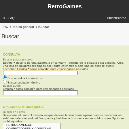
RetroGames
FAQ
Identificarse
RG
Índice general
Buscar
Buscar
CONSULTA
Buscar palabras clave:
Escribe
+
delante de una palabra a encontrar y
-
delante de la palabra para excluirla. Crea
una lista de palabras separadas por
|
entre corchetes si solo una de ellas se quiere
encontrar. Emplea
*
como comodín para coincidencias parciales.
Buscar todos los términos
Buscar cualquier término
Buscar autor:
Emplea * como comodín para coincidencias parciales.
OPCIONES DE BÚSQUEDA
Buscar en Foros:
Selecciona el Foro o Foros en los que deseas buscar. Para agilizar puedes buscar en los
subforos seleccionando el Foro padre y habilitar la búsqueda en los subforos (en Opciones
de búsqueda).