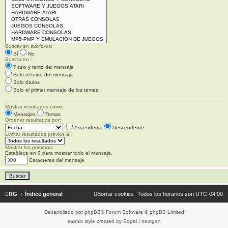
Buscar en subforos:
Sí
No
Buscar en :
Título y texto del mensaje
Solo el texto del mensaje
Solo títulos
Solo el primer mensaje de los temas
Mostrar resultados como:
Mensajes
Temas
Ordenar resultados por:
Ascendente
Descendente
Limitar resultados previos a:
Mostrar los primeros:
Establece en 0 para mostrar todo el mensaje.
Caracteres del mensaje
RG
Índice general
Borrar cookies
Todos los horarios son
UTC-04:00
Desarrollado por
phpBB
® Forum Software © phpBB Limited
saphic style created by
Sopel
|
nextgen