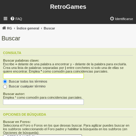
RetroGames
FAQ
Identificarse
RG
Índice general
Buscar
Buscar
CONSULTA
Buscar palabras clave:
Escribe
+
delante de una palabra a encontrar y
-
delante de la palabra para excluirla.
Crea una lista de palabras separadas por
|
entre corchetes si solo una de ellas se
quiere encontrar. Emplea
*
como comodín para coincidencias parciales.
Buscar todos los términos
Buscar cualquier término
Buscar autor:
Emplea * como comodín para coincidencias parciales.
OPCIONES DE BÚSQUEDA
Buscar en Foros:
Selecciona el Foro o Foros en los que deseas buscar. Para agilizar puedes buscar en
los subforos seleccionando el Foro padre y habilitar la búsqueda en los subforos (en
Opciones de búsqueda).