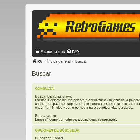
Enlaces rápidos
FAQ
RG
Índice general
Buscar
Buscar
CONSULTA
Buscar palabras clave:
Escribe
+
delante de una palabra a encontrar y
-
delante de la palabra
una lista de palabras separadas por
|
entre corchetes si solo una de e
encontrar. Emplea
*
como comodín para coincidencias parciales.
Buscar autor:
Emplea * como comodín para coincidencias parciales.
OPCIONES DE BÚSQUEDA
Buscar en Foros: