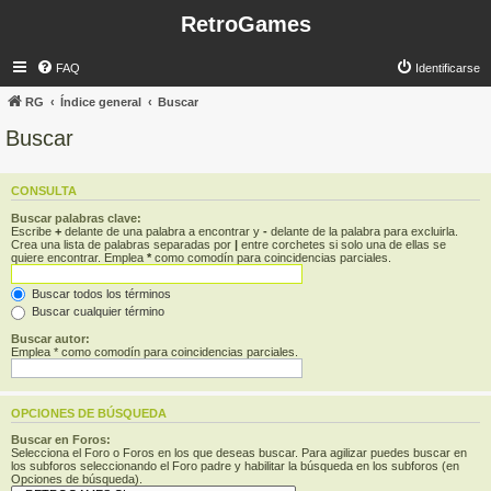
RetroGames
FAQ
Identificarse
RG
Índice general
Buscar
Buscar
CONSULTA
Buscar palabras clave:
Escribe
+
delante de una palabra a encontrar y
-
delante de la palabra para excluirla.
Crea una lista de palabras separadas por
|
entre corchetes si solo una de ellas se
quiere encontrar. Emplea
*
como comodín para coincidencias parciales.
Buscar todos los términos
Buscar cualquier término
Buscar autor:
Emplea * como comodín para coincidencias parciales.
OPCIONES DE BÚSQUEDA
Buscar en Foros:
Selecciona el Foro o Foros en los que deseas buscar. Para agilizar puedes buscar en
los subforos seleccionando el Foro padre y habilitar la búsqueda en los subforos (en
Opciones de búsqueda).