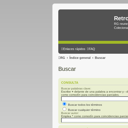
Retr
RG reune 
Coleciona
Enlaces rápidos
FAQ
RG
Índice general
Buscar
Buscar
CONSULTA
Buscar palabras clave:
Escribe
+
delante de una palabra a encontrar y
-
d
como comodín para coincidencias parciales.
Buscar todos los términos
Buscar cualquier término
Buscar autor:
Emplea * como comodín para coincidencias parcia