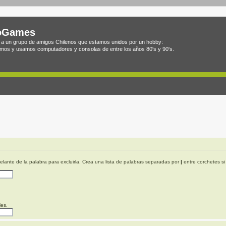
oGames
a un grupo de amigos Chilenos que estamos unidos por un hobby:
mos y usamos computadores y consolas de entre los años 80's y 90's.
elante de la palabra para excluirla. Crea una lista de palabras separadas por
|
entre corchetes si
les.