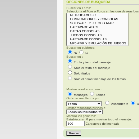
OPCIONES DE BÚSQUEDA
Buscar en Foros:
Selecciona el Foro o Foros en los que deseas busc
Buscar en subforos:
Sí
No
Buscar en :
Título y texto del mensaje
Solo el texto del mensaje
Solo títulos
Solo el primer mensaje de los temas
Mostrar resultados como:
Mensajes
Temas
Ordenar resultados por:
Ascendente
D
Limitar resultados previos a:
Mostrar los primeros:
Establece en 0 para mostrar todo el mensaje.
Caracteres del mensaje