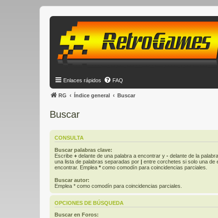
Enlaces rápidos
FAQ
RG
Índice general
Buscar
Buscar
CONSULTA
Buscar palabras clave:
Escribe
+
delante de una palabra a encontrar y
-
delante de la palabra
una lista de palabras separadas por
|
entre corchetes si solo una de e
encontrar. Emplea
*
como comodín para coincidencias parciales.
Buscar autor:
Emplea * como comodín para coincidencias parciales.
OPCIONES DE BÚSQUEDA
Buscar en Foros: