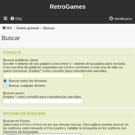
RetroGames
FAQ
Identificarse
RG
Índice general
Buscar
Buscar
CONSULTA
Buscar palabras clave:
Escribe
+
delante de una palabra a encontrar y
-
delante de la palabra para excluirla.
Crea una lista de palabras separadas por
|
entre corchetes si solo una de ellas se
quiere encontrar. Emplea
*
como comodín para coincidencias parciales.
Buscar todos los términos
Buscar cualquier término
Buscar autor:
Emplea * como comodín para coincidencias parciales.
OPCIONES DE BÚSQUEDA
Buscar en Foros:
Selecciona el Foro o Foros en los que deseas buscar. Para agilizar puedes buscar en
los subforos seleccionando el Foro padre y habilitar la búsqueda en los subforos (en
Opciones de búsqueda).