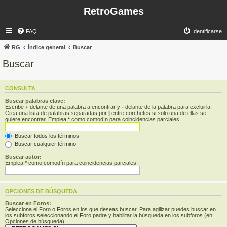
RetroGames
FAQ
Identificarse
RG
Índice general
Buscar
Buscar
CONSULTA
Buscar palabras clave:
Escribe
+
delante de una palabra a encontrar y
-
delante de la palabra para excluirla.
Crea una lista de palabras separadas por
|
entre corchetes si solo una de ellas se
quiere encontrar. Emplea
*
como comodín para coincidencias parciales.
Buscar todos los términos
Buscar cualquier término
Buscar autor:
Emplea * como comodín para coincidencias parciales.
OPCIONES DE BÚSQUEDA
Buscar en Foros:
Selecciona el Foro o Foros en los que deseas buscar. Para agilizar puedes buscar en
los subforos seleccionando el Foro padre y habilitar la búsqueda en los subforos (en
Opciones de búsqueda).