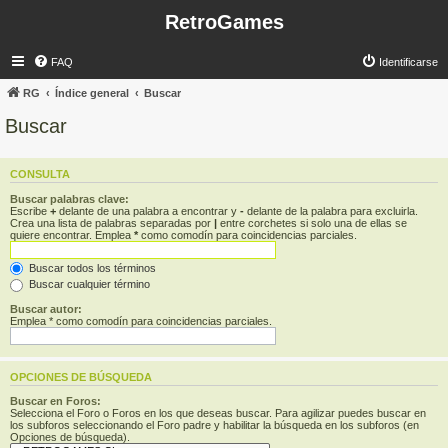
RetroGames
FAQ
Identificarse
RG
Índice general
Buscar
Buscar
CONSULTA
Buscar palabras clave:
Escribe
+
delante de una palabra a encontrar y
-
delante de la palabra para excluirla.
Crea una lista de palabras separadas por
|
entre corchetes si solo una de ellas se
quiere encontrar. Emplea
*
como comodín para coincidencias parciales.
Buscar todos los términos
Buscar cualquier término
Buscar autor:
Emplea * como comodín para coincidencias parciales.
OPCIONES DE BÚSQUEDA
Buscar en Foros:
Selecciona el Foro o Foros en los que deseas buscar. Para agilizar puedes buscar en
los subforos seleccionando el Foro padre y habilitar la búsqueda en los subforos (en
Opciones de búsqueda).