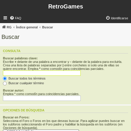
RetroGames
FAQ
Identificarse
RG
Índice general
Buscar
Buscar
CONSULTA
Buscar palabras clave:
Escribe
+
delante de una palabra a encontrar y
-
delante de la palabra para excluirla.
Crea una lista de palabras separadas por
|
entre corchetes si solo una de ellas se
quiere encontrar. Emplea
*
como comodín para coincidencias parciales.
Buscar todos los términos
Buscar cualquier término
Buscar autor:
Emplea * como comodín para coincidencias parciales.
OPCIONES DE BÚSQUEDA
Buscar en Foros:
Selecciona el Foro o Foros en los que deseas buscar. Para agilizar puedes buscar en
los subforos seleccionando el Foro padre y habilitar la búsqueda en los subforos (en
Opciones de búsqueda).