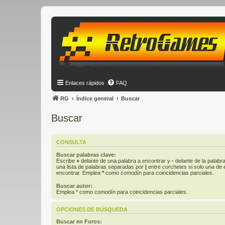
Enlaces rápidos
FAQ
RG
Índice general
Buscar
Buscar
CONSULTA
Buscar palabras clave:
Escribe
+
delante de una palabra a encontrar y
-
delante de la palabra
una lista de palabras separadas por
|
entre corchetes si solo una de e
encontrar. Emplea
*
como comodín para coincidencias parciales.
Buscar autor:
Emplea * como comodín para coincidencias parciales.
OPCIONES DE BÚSQUEDA
Buscar en Foros: