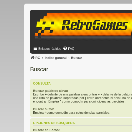
Enlaces rápidos
FAQ
RG
Índice general
Buscar
Buscar
CONSULTA
Buscar palabras clave:
Escribe
+
delante de una palabra a encontrar y
-
delante de la palabra
una lista de palabras separadas por
|
entre corchetes si solo una de e
encontrar. Emplea
*
como comodín para coincidencias parciales.
Buscar autor:
Emplea * como comodín para coincidencias parciales.
OPCIONES DE BÚSQUEDA
Buscar en Foros: