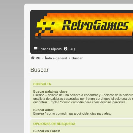
Enlaces rápidos
FAQ
RG
Índice general
Buscar
Buscar
CONSULTA
Buscar palabras clave:
Escribe
+
delante de una palabra a encontrar y
-
delante de la palabra
una lista de palabras separadas por
|
entre corchetes si solo una de e
encontrar. Emplea
*
como comodín para coincidencias parciales.
Buscar autor:
Emplea * como comodín para coincidencias parciales.
OPCIONES DE BÚSQUEDA
Buscar en Foros: