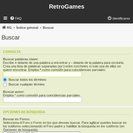
RetroGames
FAQ
Identificarse
RG
Índice general
Buscar
Buscar
CONSULTA
Buscar palabras clave:
Escribe
+
delante de una palabra a encontrar y
-
delante de la palabra para excluirla.
Crea una lista de palabras separadas por
|
entre corchetes si solo una de ellas se
quiere encontrar. Emplea
*
como comodín para coincidencias parciales.
Buscar todos los términos
Buscar cualquier término
Buscar autor:
Emplea * como comodín para coincidencias parciales.
OPCIONES DE BÚSQUEDA
Buscar en Foros:
Selecciona el Foro o Foros en los que deseas buscar. Para agilizar puedes buscar en
los subforos seleccionando el Foro padre y habilitar la búsqueda en los subforos (en
Opciones de búsqueda).