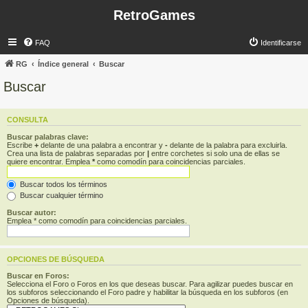
RetroGames
FAQ
Identificarse
RG
Índice general
Buscar
Buscar
CONSULTA
Buscar palabras clave:
Escribe
+
delante de una palabra a encontrar y
-
delante de la palabra para excluirla.
Crea una lista de palabras separadas por
|
entre corchetes si solo una de ellas se
quiere encontrar. Emplea
*
como comodín para coincidencias parciales.
Buscar todos los términos
Buscar cualquier término
Buscar autor:
Emplea * como comodín para coincidencias parciales.
OPCIONES DE BÚSQUEDA
Buscar en Foros:
Selecciona el Foro o Foros en los que deseas buscar. Para agilizar puedes buscar en
los subforos seleccionando el Foro padre y habilitar la búsqueda en los subforos (en
Opciones de búsqueda).