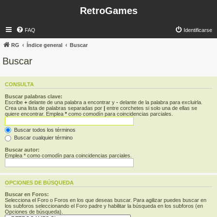
RetroGames
FAQ
Identificarse
RG
Índice general
Buscar
Buscar
CONSULTA
Buscar palabras clave:
Escribe
+
delante de una palabra a encontrar y
-
delante de la palabra para excluirla.
Crea una lista de palabras separadas por
|
entre corchetes si solo una de ellas se
quiere encontrar. Emplea
*
como comodín para coincidencias parciales.
Buscar todos los términos
Buscar cualquier término
Buscar autor:
Emplea * como comodín para coincidencias parciales.
OPCIONES DE BÚSQUEDA
Buscar en Foros:
Selecciona el Foro o Foros en los que deseas buscar. Para agilizar puedes buscar en
los subforos seleccionando el Foro padre y habilitar la búsqueda en los subforos (en
Opciones de búsqueda).