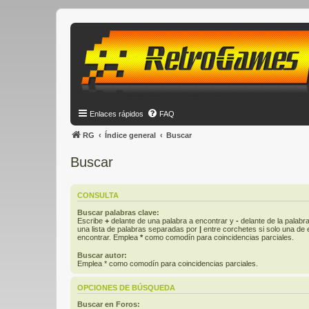
Enlaces rápidos
FAQ
RG
Índice general
Buscar
Buscar
CONSULTA
Buscar palabras clave:
Escribe
+
delante de una palabra a encontrar y
-
delante de la palabra
una lista de palabras separadas por
|
entre corchetes si solo una de e
encontrar. Emplea
*
como comodín para coincidencias parciales.
Buscar autor:
Emplea * como comodín para coincidencias parciales.
OPCIONES DE BÚSQUEDA
Buscar en Foros: