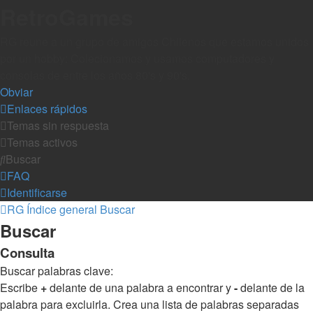
RetroGames
RG reune a un grupo de amigos Chilenos que estamos unidos
por un hobby: Colecionamos y usamos computadores y
consolas de entre los años 80's y 90's.
Obviar
Enlaces rápidos
Temas sin respuesta
Temas activos
Buscar
FAQ
Identificarse
RG
Índice general
Buscar
Buscar
Consulta
Buscar palabras clave:
Escribe
+
delante de una palabra a encontrar y
-
delante de la
palabra para excluirla. Crea una lista de palabras separadas