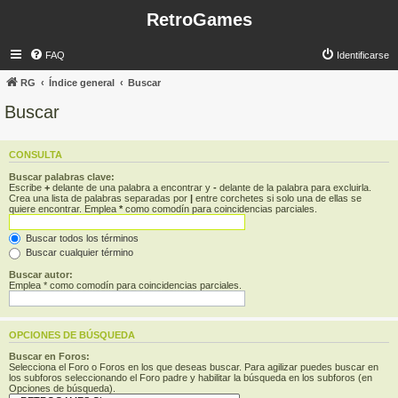
RetroGames
FAQ
Identificarse
RG
Índice general
Buscar
Buscar
CONSULTA
Buscar palabras clave:
Escribe
+
delante de una palabra a encontrar y
-
delante de la palabra para excluirla.
Crea una lista de palabras separadas por
|
entre corchetes si solo una de ellas se
quiere encontrar. Emplea
*
como comodín para coincidencias parciales.
Buscar todos los términos
Buscar cualquier término
Buscar autor:
Emplea * como comodín para coincidencias parciales.
OPCIONES DE BÚSQUEDA
Buscar en Foros:
Selecciona el Foro o Foros en los que deseas buscar. Para agilizar puedes buscar en
los subforos seleccionando el Foro padre y habilitar la búsqueda en los subforos (en
Opciones de búsqueda).