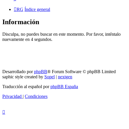
RG
Índice general
Información
Disculpa, no puedes buscar en este momento. Por favor, inténtalo
nuevamente en 4 segundos.
RG
Índice general
Todos los horarios son
UTC-04:00
Borrar cookies
Desarrollado por
phpBB
® Forum Software © phpBB Limited
saphic style created by
Sopel
|
nextgen
Traducción al español por
phpBB España
Privacidad
|
Condiciones