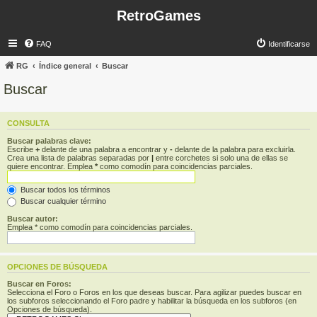
RetroGames
FAQ
Identificarse
RG
Índice general
Buscar
Buscar
CONSULTA
Buscar palabras clave:
Escribe
+
delante de una palabra a encontrar y
-
delante de la palabra para excluirla.
Crea una lista de palabras separadas por
|
entre corchetes si solo una de ellas se
quiere encontrar. Emplea
*
como comodín para coincidencias parciales.
Buscar todos los términos
Buscar cualquier término
Buscar autor:
Emplea * como comodín para coincidencias parciales.
OPCIONES DE BÚSQUEDA
Buscar en Foros:
Selecciona el Foro o Foros en los que deseas buscar. Para agilizar puedes buscar en
los subforos seleccionando el Foro padre y habilitar la búsqueda en los subforos (en
Opciones de búsqueda).