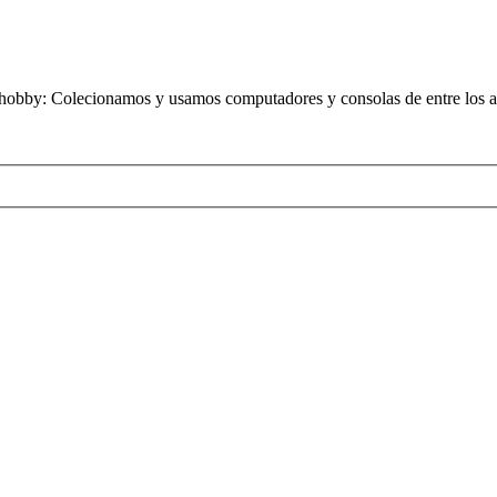
obby: Colecionamos y usamos computadores y consolas de entre los añ