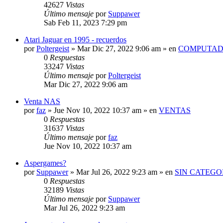
42627
Vistas
Último mensaje
por
Suppawer
Sab Feb 11, 2023 7:29 pm
Atari Jaguar en 1995 - recuerdos
por
Poltergeist
»
Mar Dic 27, 2022 9:06 am
» en
COMPUTAD
0
Respuestas
33247
Vistas
Último mensaje
por
Poltergeist
Mar Dic 27, 2022 9:06 am
Venta NAS
por
faz
»
Jue Nov 10, 2022 10:37 am
» en
VENTAS
0
Respuestas
31637
Vistas
Último mensaje
por
faz
Jue Nov 10, 2022 10:37 am
Aspergames?
por
Suppawer
»
Mar Jul 26, 2022 9:23 am
» en
SIN CATEGO
0
Respuestas
32189
Vistas
Último mensaje
por
Suppawer
Mar Jul 26, 2022 9:23 am