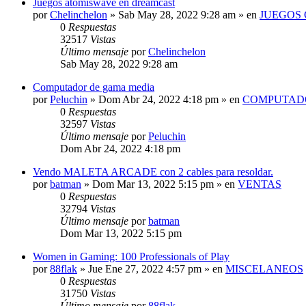
Juegos atomiswave en dreamcast
por
Chelinchelon
»
Sab May 28, 2022 9:28 am
» en
JUEGOS
0
Respuestas
32517
Vistas
Último mensaje
por
Chelinchelon
Sab May 28, 2022 9:28 am
Computador de gama media
por
Peluchin
»
Dom Abr 24, 2022 4:18 pm
» en
COMPUTAD
0
Respuestas
32597
Vistas
Último mensaje
por
Peluchin
Dom Abr 24, 2022 4:18 pm
Vendo MALETA ARCADE con 2 cables para resoldar.
por
batman
»
Dom Mar 13, 2022 5:15 pm
» en
VENTAS
0
Respuestas
32794
Vistas
Último mensaje
por
batman
Dom Mar 13, 2022 5:15 pm
Women in Gaming: 100 Professionals of Play
por
88flak
»
Jue Ene 27, 2022 4:57 pm
» en
MISCELANEOS
0
Respuestas
31750
Vistas
Último mensaje
por
88flak