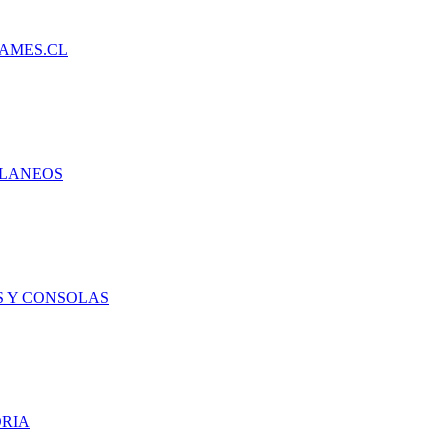
AMES.CL
ELANEOS
 Y CONSOLAS
ORIA