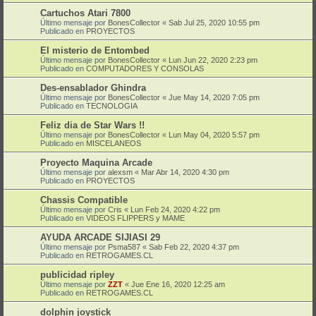
Cartuchos Atari 7800
Último mensaje por
BonesCollector
«
Sab Jul 25, 2020 10:55 pm
Publicado en
PROYECTOS
El misterio de Entombed
Último mensaje por
BonesCollector
«
Lun Jun 22, 2020 2:23 pm
Publicado en
COMPUTADORES Y CONSOLAS
Des-ensablador Ghindra
Último mensaje por
BonesCollector
«
Jue May 14, 2020 7:05 pm
Publicado en
TECNOLOGIA
Feliz dia de Star Wars !!
Último mensaje por
BonesCollector
«
Lun May 04, 2020 5:57 pm
Publicado en
MISCELANEOS
Proyecto Maquina Arcade
Último mensaje por
alexsm
«
Mar Abr 14, 2020 4:30 pm
Publicado en
PROYECTOS
Chassis Compatible
Último mensaje por
Cris
«
Lun Feb 24, 2020 4:22 pm
Publicado en
VIDEOS FLIPPERS y MAME
AYUDA ARCADE SIJIASI 29
Último mensaje por
Psma587
«
Sab Feb 22, 2020 4:37 pm
Publicado en
RETROGAMES.CL
publicidad ripley
Último mensaje por
ZZT
«
Jue Ene 16, 2020 12:25 am
Publicado en
RETROGAMES.CL
dolphin joystick