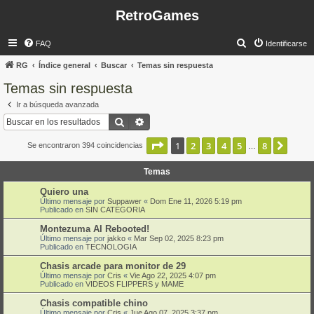
RetroGames
B
FAQ
Identificarse
u
RG
Índice general
Buscar
Temas sin respuesta
s
Temas sin respuesta
c
Ir a búsqueda avanzada
a
Buscar
Búsqueda avanzada
r
Página
1
de
8
1
2
3
4
5
8
Sigui
Se encontraron 394 coincidencias
…
Temas
Quiero una
Último mensaje por
Suppawer
«
Dom Ene 11, 2026 5:19 pm
Publicado en
SIN CATEGORIA
Montezuma AI Rebooted!
Último mensaje por
jakko
«
Mar Sep 02, 2025 8:23 pm
Publicado en
TECNOLOGIA
Chasis arcade para monitor de 29
Último mensaje por
Cris
«
Vie Ago 22, 2025 4:07 pm
Publicado en
VIDEOS FLIPPERS y MAME
Chasis compatible chino
Último mensaje por
Cris
«
Jue Ago 07, 2025 3:37 pm