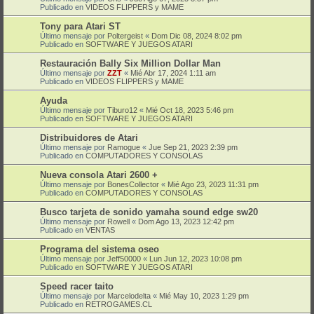
Publicado en
VIDEOS FLIPPERS y MAME
Tony para Atari ST
Último mensaje por
Poltergeist
«
Dom Dic 08, 2024 8:02 pm
Publicado en
SOFTWARE Y JUEGOS ATARI
Restauración Bally Six Million Dollar Man
Último mensaje por
ZZT
«
Mié Abr 17, 2024 1:11 am
Publicado en
VIDEOS FLIPPERS y MAME
Ayuda
Último mensaje por
Tiburo12
«
Mié Oct 18, 2023 5:46 pm
Publicado en
SOFTWARE Y JUEGOS ATARI
Distribuidores de Atari
Último mensaje por
Ramogue
«
Jue Sep 21, 2023 2:39 pm
Publicado en
COMPUTADORES Y CONSOLAS
Nueva consola Atari 2600 +
Último mensaje por
BonesCollector
«
Mié Ago 23, 2023 11:31 pm
Publicado en
COMPUTADORES Y CONSOLAS
Busco tarjeta de sonido yamaha sound edge sw20
Último mensaje por
Rowell
«
Dom Ago 13, 2023 12:42 pm
Publicado en
VENTAS
Programa del sistema oseo
Último mensaje por
Jeff50000
«
Lun Jun 12, 2023 10:08 pm
Publicado en
SOFTWARE Y JUEGOS ATARI
Speed racer taito
Último mensaje por
Marcelodelta
«
Mié May 10, 2023 1:29 pm
Publicado en
RETROGAMES.CL