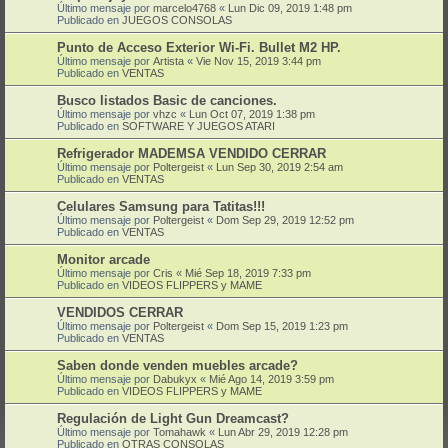
Último mensaje por
marcelo4768
«
Lun Dic 09, 2019 1:48 pm
Publicado en
JUEGOS CONSOLAS
Punto de Acceso Exterior Wi-Fi. Bullet M2 HP.
Último mensaje por
Artista
«
Vie Nov 15, 2019 3:44 pm
Publicado en
VENTAS
Busco listados Basic de canciones.
Último mensaje por
vhzc
«
Lun Oct 07, 2019 1:38 pm
Publicado en
SOFTWARE Y JUEGOS ATARI
Refrigerador MADEMSA VENDIDO CERRAR
Último mensaje por
Poltergeist
«
Lun Sep 30, 2019 2:54 am
Publicado en
VENTAS
Celulares Samsung para Tatitas!!!
Último mensaje por
Poltergeist
«
Dom Sep 29, 2019 12:52 pm
Publicado en
VENTAS
Monitor arcade
Último mensaje por
Cris
«
Mié Sep 18, 2019 7:33 pm
Publicado en
VIDEOS FLIPPERS y MAME
VENDIDOS CERRAR
Último mensaje por
Poltergeist
«
Dom Sep 15, 2019 1:23 pm
Publicado en
VENTAS
Saben donde venden muebles arcade?
Último mensaje por
Dabukyx
«
Mié Ago 14, 2019 3:59 pm
Publicado en
VIDEOS FLIPPERS y MAME
Regulación de Light Gun Dreamcast?
Último mensaje por
Tomahawk
«
Lun Abr 29, 2019 12:28 pm
Publicado en
OTRAS CONSOLAS