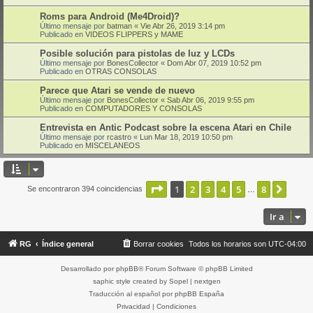
Roms para Android (Me4Droid)?
Último mensaje por
batman
«
Vie Abr 26, 2019 3:14 pm
Publicado en
VIDEOS FLIPPERS y MAME
Posible solución para pistolas de luz y LCDs
Último mensaje por
BonesCollector
«
Dom Abr 07, 2019 10:52 pm
Publicado en
OTRAS CONSOLAS
Parece que Atari se vende de nuevo
Último mensaje por
BonesCollector
«
Sab Abr 06, 2019 9:55 pm
Publicado en
COMPUTADORES Y CONSOLAS
Entrevista en Antic Podcast sobre la escena Atari en Chile
Último mensaje por
rcastro
«
Lun Mar 18, 2019 10:50 pm
Publicado en
MISCELANEOS
Página
1
de
8
1
2
3
4
5
8
Sigui
Se encontraron 394 coincidencias
…
Ir a
RG
Índice general
Borrar cookies
Todos los horarios son
UTC-04:00
Desarrollado por
phpBB
® Forum Software © phpBB Limited
saphic style created by
Sopel
|
nextgen
Traducción al español por
phpBB España
Privacidad
|
Condiciones