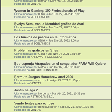
Último mensaje por
batman
«
Dom Mar 13, 2022 5:15 pm
Publicado en
VENTAS
Women in Gaming: 100 Professionals of Play
Último mensaje por
88flak
«
Jue Ene 27, 2022 4:57 pm
Publicado en
MISCELANEOS
Evelyn Seto, tras la identidad gráfica de Atari
Último mensaje por
88flak
«
Jue Ene 27, 2022 3:04 pm
Publicado en
MISCELANEOS
Los huevos de pascua en la informática
Último mensaje por
88flak
«
Jue Ene 27, 2022 3:00 pm
Publicado en
MISCELANEOS
Problemas gráficos en Snes
Último mensaje por
Galut
«
Jue Nov 04, 2021 12:14 am
Publicado en
HARDWARE CONSOLAS
Bob esponja Atrapados en el congelador PARA WIII QuIero
Último mensaje por
Mateo
«
Jue Oct 07, 2021 9:53 am
Publicado en
JUEGOS CONSOLAS
Permuto Juegos Homebrew atari 2600
Último mensaje por
vhzc
«
Lun Ago 23, 2021 11:15 pm
Publicado en
VENTAS
Jostin halaga 2
Último mensaje por
Norberto
«
Mar Abr 20, 2021 10:38 pm
Publicado en
RETROGAMES.CL
Vendo lentes para eclipse
Último mensaje por
BonesCollector
«
Sab Nov 21, 2020 10:39 pm
Publicado en
VENTAS