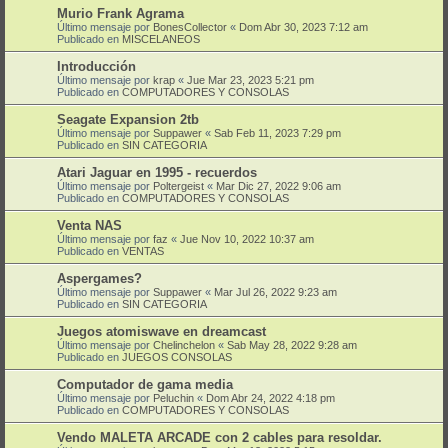
Murio Frank Agrama
Último mensaje por
BonesCollector
«
Dom Abr 30, 2023 7:12 am
Publicado en
MISCELANEOS
Introducción
Último mensaje por
krap
«
Jue Mar 23, 2023 5:21 pm
Publicado en
COMPUTADORES Y CONSOLAS
Seagate Expansion 2tb
Último mensaje por
Suppawer
«
Sab Feb 11, 2023 7:29 pm
Publicado en
SIN CATEGORIA
Atari Jaguar en 1995 - recuerdos
Último mensaje por
Poltergeist
«
Mar Dic 27, 2022 9:06 am
Publicado en
COMPUTADORES Y CONSOLAS
Venta NAS
Último mensaje por
faz
«
Jue Nov 10, 2022 10:37 am
Publicado en
VENTAS
Aspergames?
Último mensaje por
Suppawer
«
Mar Jul 26, 2022 9:23 am
Publicado en
SIN CATEGORIA
Juegos atomiswave en dreamcast
Último mensaje por
Chelinchelon
«
Sab May 28, 2022 9:28 am
Publicado en
JUEGOS CONSOLAS
Computador de gama media
Último mensaje por
Peluchin
«
Dom Abr 24, 2022 4:18 pm
Publicado en
COMPUTADORES Y CONSOLAS
Vendo MALETA ARCADE con 2 cables para resoldar.