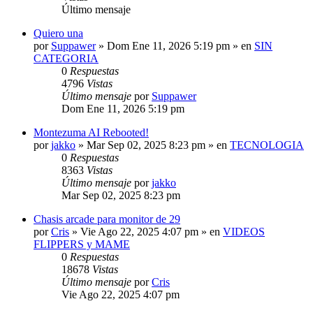
Último mensaje
Quiero una
por
Suppawer
»
Dom Ene 11, 2026 5:19 pm
» en
SIN
CATEGORIA
0
Respuestas
4796
Vistas
Último mensaje
por
Suppawer
Dom Ene 11, 2026 5:19 pm
Montezuma AI Rebooted!
por
jakko
»
Mar Sep 02, 2025 8:23 pm
» en
TECNOLOGIA
0
Respuestas
8363
Vistas
Último mensaje
por
jakko
Mar Sep 02, 2025 8:23 pm
Chasis arcade para monitor de 29
por
Cris
»
Vie Ago 22, 2025 4:07 pm
» en
VIDEOS
FLIPPERS y MAME
0
Respuestas
18678
Vistas
Último mensaje
por
Cris
Vie Ago 22, 2025 4:07 pm