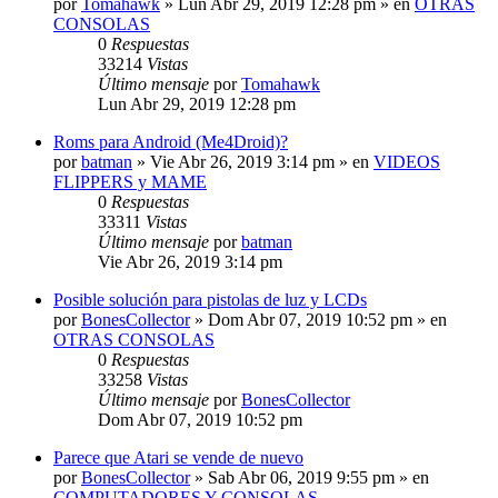
por
Tomahawk
»
Lun Abr 29, 2019 12:28 pm
» en
OTRAS
CONSOLAS
0
Respuestas
33214
Vistas
Último mensaje
por
Tomahawk
Lun Abr 29, 2019 12:28 pm
Roms para Android (Me4Droid)?
por
batman
»
Vie Abr 26, 2019 3:14 pm
» en
VIDEOS
FLIPPERS y MAME
0
Respuestas
33311
Vistas
Último mensaje
por
batman
Vie Abr 26, 2019 3:14 pm
Posible solución para pistolas de luz y LCDs
por
BonesCollector
»
Dom Abr 07, 2019 10:52 pm
» en
OTRAS CONSOLAS
0
Respuestas
33258
Vistas
Último mensaje
por
BonesCollector
Dom Abr 07, 2019 10:52 pm
Parece que Atari se vende de nuevo
por
BonesCollector
»
Sab Abr 06, 2019 9:55 pm
» en
COMPUTADORES Y CONSOLAS