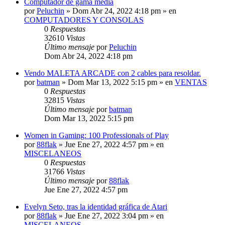
Computador de gama media
por
Peluchin
»
Dom Abr 24, 2022 4:18 pm
» en
COMPUTADORES Y CONSOLAS
0
Respuestas
32610
Vistas
Último mensaje
por
Peluchin
Dom Abr 24, 2022 4:18 pm
Vendo MALETA ARCADE con 2 cables para resoldar.
por
batman
»
Dom Mar 13, 2022 5:15 pm
» en
VENTAS
0
Respuestas
32815
Vistas
Último mensaje
por
batman
Dom Mar 13, 2022 5:15 pm
Women in Gaming: 100 Professionals of Play
por
88flak
»
Jue Ene 27, 2022 4:57 pm
» en
MISCELANEOS
0
Respuestas
31766
Vistas
Último mensaje
por
88flak
Jue Ene 27, 2022 4:57 pm
Evelyn Seto, tras la identidad gráfica de Atari
por
88flak
»
Jue Ene 27, 2022 3:04 pm
» en
MISCELANEOS