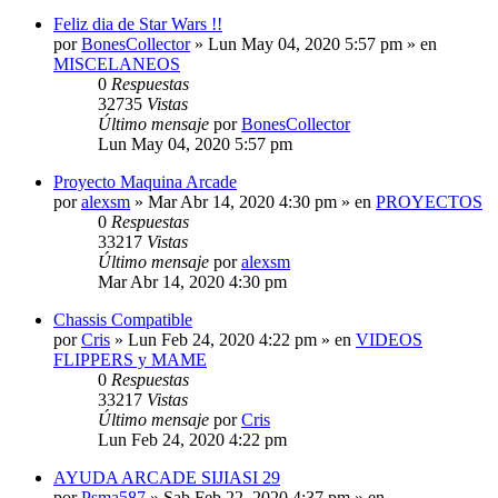
Feliz dia de Star Wars !!
por
BonesCollector
»
Lun May 04, 2020 5:57 pm
» en
MISCELANEOS
0
Respuestas
32735
Vistas
Último mensaje
por
BonesCollector
Lun May 04, 2020 5:57 pm
Proyecto Maquina Arcade
por
alexsm
»
Mar Abr 14, 2020 4:30 pm
» en
PROYECTOS
0
Respuestas
33217
Vistas
Último mensaje
por
alexsm
Mar Abr 14, 2020 4:30 pm
Chassis Compatible
por
Cris
»
Lun Feb 24, 2020 4:22 pm
» en
VIDEOS
FLIPPERS y MAME
0
Respuestas
33217
Vistas
Último mensaje
por
Cris
Lun Feb 24, 2020 4:22 pm
AYUDA ARCADE SIJIASI 29
por
Psma587
»
Sab Feb 22, 2020 4:37 pm
» en