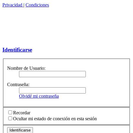
Privacidad
|
Condiciones
Identificarse
Nombre de Usuario:
Contraseña:
Olvidé mi contraseña
Recordar
Ocultar mi estado de conexión en esta sesión