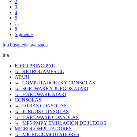
2
3
4
5
…
8
Siguiente
Ir a búsqueda avanzada
Ir a
FORO PRINCIPAL
↳ RETROGAMES.CL
ATARI
↳ COMPUTADORES Y CONSOLAS
↳ SOFTWARE Y JUEGOS ATARI
↳ HARDWARE ATARI
CONSOLAS
↳ OTRAS CONSOLAS
↳ JUEGOS CONSOLAS
↳ HARDWARE CONSOLAS
↳ MP5-PMP Y EMULACIÓN DE JUEGOS
MICROCOMPUTADORES
↳ MICROCOMPUTADORES