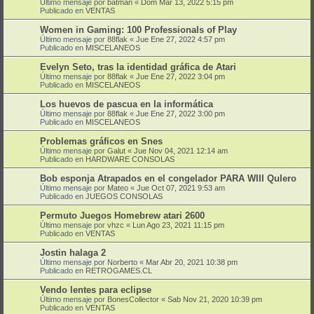
Último mensaje por
batman
«
Dom Mar 13, 2022 5:15 pm
Publicado en
VENTAS
Women in Gaming: 100 Professionals of Play
Último mensaje por
88flak
«
Jue Ene 27, 2022 4:57 pm
Publicado en
MISCELANEOS
Evelyn Seto, tras la identidad gráfica de Atari
Último mensaje por
88flak
«
Jue Ene 27, 2022 3:04 pm
Publicado en
MISCELANEOS
Los huevos de pascua en la informática
Último mensaje por
88flak
«
Jue Ene 27, 2022 3:00 pm
Publicado en
MISCELANEOS
Problemas gráficos en Snes
Último mensaje por
Galut
«
Jue Nov 04, 2021 12:14 am
Publicado en
HARDWARE CONSOLAS
Bob esponja Atrapados en el congelador PARA WIII QuIero
Último mensaje por
Mateo
«
Jue Oct 07, 2021 9:53 am
Publicado en
JUEGOS CONSOLAS
Permuto Juegos Homebrew atari 2600
Último mensaje por
vhzc
«
Lun Ago 23, 2021 11:15 pm
Publicado en
VENTAS
Jostin halaga 2
Último mensaje por
Norberto
«
Mar Abr 20, 2021 10:38 pm
Publicado en
RETROGAMES.CL
Vendo lentes para eclipse
Último mensaje por
BonesCollector
«
Sab Nov 21, 2020 10:39 pm
Publicado en
VENTAS