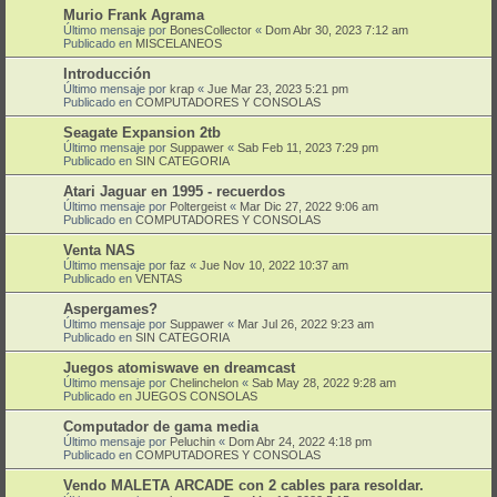
Murio Frank Agrama
Último mensaje por
BonesCollector
«
Dom Abr 30, 2023 7:12 am
Publicado en
MISCELANEOS
Introducción
Último mensaje por
krap
«
Jue Mar 23, 2023 5:21 pm
Publicado en
COMPUTADORES Y CONSOLAS
Seagate Expansion 2tb
Último mensaje por
Suppawer
«
Sab Feb 11, 2023 7:29 pm
Publicado en
SIN CATEGORIA
Atari Jaguar en 1995 - recuerdos
Último mensaje por
Poltergeist
«
Mar Dic 27, 2022 9:06 am
Publicado en
COMPUTADORES Y CONSOLAS
Venta NAS
Último mensaje por
faz
«
Jue Nov 10, 2022 10:37 am
Publicado en
VENTAS
Aspergames?
Último mensaje por
Suppawer
«
Mar Jul 26, 2022 9:23 am
Publicado en
SIN CATEGORIA
Juegos atomiswave en dreamcast
Último mensaje por
Chelinchelon
«
Sab May 28, 2022 9:28 am
Publicado en
JUEGOS CONSOLAS
Computador de gama media
Último mensaje por
Peluchin
«
Dom Abr 24, 2022 4:18 pm
Publicado en
COMPUTADORES Y CONSOLAS
Vendo MALETA ARCADE con 2 cables para resoldar.