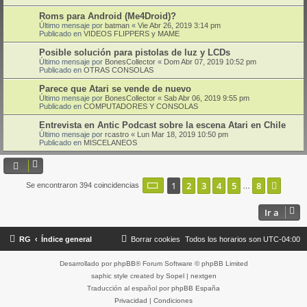
Roms para Android (Me4Droid)?
Último mensaje por
batman
«
Vie Abr 26, 2019 3:14 pm
Publicado en
VIDEOS FLIPPERS y MAME
Posible solución para pistolas de luz y LCDs
Último mensaje por
BonesCollector
«
Dom Abr 07, 2019 10:52 pm
Publicado en
OTRAS CONSOLAS
Parece que Atari se vende de nuevo
Último mensaje por
BonesCollector
«
Sab Abr 06, 2019 9:55 pm
Publicado en
COMPUTADORES Y CONSOLAS
Entrevista en Antic Podcast sobre la escena Atari en Chile
Último mensaje por
rcastro
«
Lun Mar 18, 2019 10:50 pm
Publicado en
MISCELANEOS
Página
1
de
8
1
2
3
4
5
8
Sigui
Se encontraron 394 coincidencias
…
Ir a
RG
Índice general
Borrar cookies
Todos los horarios son
UTC-04:00
Desarrollado por
phpBB
® Forum Software © phpBB Limited
saphic style created by
Sopel
|
nextgen
Traducción al español por
phpBB España
Privacidad
|
Condiciones