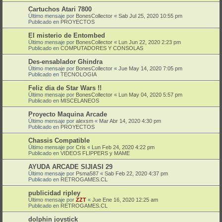
Cartuchos Atari 7800
Último mensaje por
BonesCollector
«
Sab Jul 25, 2020 10:55 pm
Publicado en
PROYECTOS
El misterio de Entombed
Último mensaje por
BonesCollector
«
Lun Jun 22, 2020 2:23 pm
Publicado en
COMPUTADORES Y CONSOLAS
Des-ensablador Ghindra
Último mensaje por
BonesCollector
«
Jue May 14, 2020 7:05 pm
Publicado en
TECNOLOGIA
Feliz dia de Star Wars !!
Último mensaje por
BonesCollector
«
Lun May 04, 2020 5:57 pm
Publicado en
MISCELANEOS
Proyecto Maquina Arcade
Último mensaje por
alexsm
«
Mar Abr 14, 2020 4:30 pm
Publicado en
PROYECTOS
Chassis Compatible
Último mensaje por
Cris
«
Lun Feb 24, 2020 4:22 pm
Publicado en
VIDEOS FLIPPERS y MAME
AYUDA ARCADE SIJIASI 29
Último mensaje por
Psma587
«
Sab Feb 22, 2020 4:37 pm
Publicado en
RETROGAMES.CL
publicidad ripley
Último mensaje por
ZZT
«
Jue Ene 16, 2020 12:25 am
Publicado en
RETROGAMES.CL
dolphin joystick