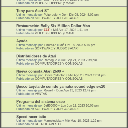
Publicado en
VIDEOS FLIPPERS y MAME
Tony para Atari ST
Último mensaje por
Poltergeist
«
Dom Dic 08, 2024 8:02 pm
Publicado en
SOFTWARE Y JUEGOS ATARI
Restauración Bally Six Million Dollar Man
Último mensaje por
ZZT
«
Mié Abr 17, 2024 1:11 am
Publicado en
VIDEOS FLIPPERS y MAME
Ayuda
Último mensaje por
Tiburo12
«
Mié Oct 18, 2023 5:46 pm
Publicado en
SOFTWARE Y JUEGOS ATARI
Distribuidores de Atari
Último mensaje por
Ramogue
«
Jue Sep 21, 2023 2:39 pm
Publicado en
COMPUTADORES Y CONSOLAS
Nueva consola Atari 2600 +
Último mensaje por
BonesCollector
«
Mié Ago 23, 2023 11:31 pm
Publicado en
COMPUTADORES Y CONSOLAS
Busco tarjeta de sonido yamaha sound edge sw20
Último mensaje por
Rowell
«
Dom Ago 13, 2023 12:42 pm
Publicado en
VENTAS
Programa del sistema oseo
Último mensaje por
Jeff50000
«
Lun Jun 12, 2023 10:08 pm
Publicado en
SOFTWARE Y JUEGOS ATARI
Speed racer taito
Último mensaje por
Marcelodelta
«
Mié May 10, 2023 1:29 pm
Publicado en
RETROGAMES.CL