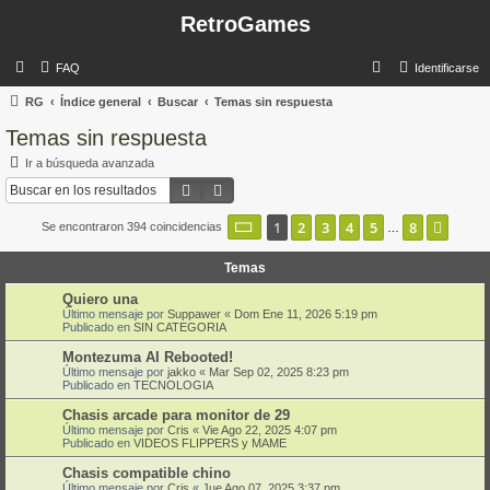
RetroGames
B
FAQ
Identificarse
u
RG
Índice general
Buscar
Temas sin respuesta
s
Temas sin respuesta
c
Ir a búsqueda avanzada
a
Buscar
Búsqueda avanzada
r
Página
1
de
8
1
2
3
4
5
8
Sigui
Se encontraron 394 coincidencias
…
Temas
Quiero una
Último mensaje por
Suppawer
«
Dom Ene 11, 2026 5:19 pm
Publicado en
SIN CATEGORIA
Montezuma AI Rebooted!
Último mensaje por
jakko
«
Mar Sep 02, 2025 8:23 pm
Publicado en
TECNOLOGIA
Chasis arcade para monitor de 29
Último mensaje por
Cris
«
Vie Ago 22, 2025 4:07 pm
Publicado en
VIDEOS FLIPPERS y MAME
Chasis compatible chino
Último mensaje por
Cris
«
Jue Ago 07, 2025 3:37 pm