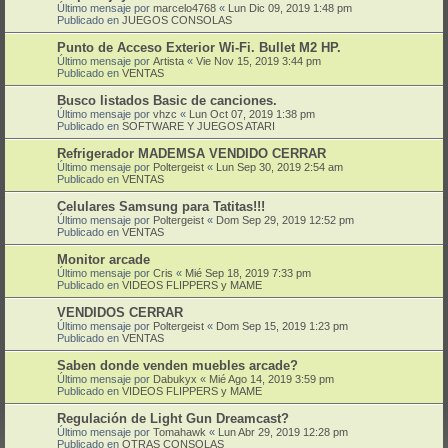
Último mensaje por
marcelo4768
«
Lun Dic 09, 2019 1:48 pm
Publicado en
JUEGOS CONSOLAS
Punto de Acceso Exterior Wi-Fi. Bullet M2 HP.
Último mensaje por
Artista
«
Vie Nov 15, 2019 3:44 pm
Publicado en
VENTAS
Busco listados Basic de canciones.
Último mensaje por
vhzc
«
Lun Oct 07, 2019 1:38 pm
Publicado en
SOFTWARE Y JUEGOS ATARI
Refrigerador MADEMSA VENDIDO CERRAR
Último mensaje por
Poltergeist
«
Lun Sep 30, 2019 2:54 am
Publicado en
VENTAS
Celulares Samsung para Tatitas!!!
Último mensaje por
Poltergeist
«
Dom Sep 29, 2019 12:52 pm
Publicado en
VENTAS
Monitor arcade
Último mensaje por
Cris
«
Mié Sep 18, 2019 7:33 pm
Publicado en
VIDEOS FLIPPERS y MAME
VENDIDOS CERRAR
Último mensaje por
Poltergeist
«
Dom Sep 15, 2019 1:23 pm
Publicado en
VENTAS
Saben donde venden muebles arcade?
Último mensaje por
Dabukyx
«
Mié Ago 14, 2019 3:59 pm
Publicado en
VIDEOS FLIPPERS y MAME
Regulación de Light Gun Dreamcast?
Último mensaje por
Tomahawk
«
Lun Abr 29, 2019 12:28 pm
Publicado en
OTRAS CONSOLAS