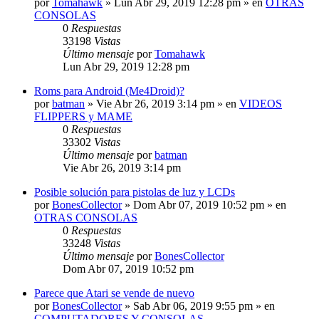
por
Tomahawk
»
Lun Abr 29, 2019 12:28 pm
» en
OTRAS
CONSOLAS
0
Respuestas
33198
Vistas
Último mensaje
por
Tomahawk
Lun Abr 29, 2019 12:28 pm
Roms para Android (Me4Droid)?
por
batman
»
Vie Abr 26, 2019 3:14 pm
» en
VIDEOS
FLIPPERS y MAME
0
Respuestas
33302
Vistas
Último mensaje
por
batman
Vie Abr 26, 2019 3:14 pm
Posible solución para pistolas de luz y LCDs
por
BonesCollector
»
Dom Abr 07, 2019 10:52 pm
» en
OTRAS CONSOLAS
0
Respuestas
33248
Vistas
Último mensaje
por
BonesCollector
Dom Abr 07, 2019 10:52 pm
Parece que Atari se vende de nuevo
por
BonesCollector
»
Sab Abr 06, 2019 9:55 pm
» en
COMPUTADORES Y CONSOLAS