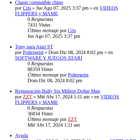
Chasis compatible chino
por
Cris
»
Jue Ago 07, 2025 3:37 pm
» en
VIDEOS
FLIPPERS y MAME
0
Respuestas
7431
Vistas
Último mensaje
por
Cris
Jue Ago 07, 2025 3:37 pm
Tony para Atari ST
por
Poltergeist
»
Dom Dic 08, 2024 8:02 pm
» en
SOFTWARE Y JUEGOS ATARI
0
Respuestas
88359
Vistas
Último mensaje
por
Poltergeist
Dom Dic 08, 2024 8:02 pm
Restauración Bally Six Million Dollar Man
por
ZZT
»
Mié Abr 17, 2024 1:11 am
» en
VIDEOS
FLIPPERS y MAME
0
Respuestas
36834
Vistas
Último mensaje
por
ZZT
Mié Abr 17, 2024 1:11 am
Ayuda