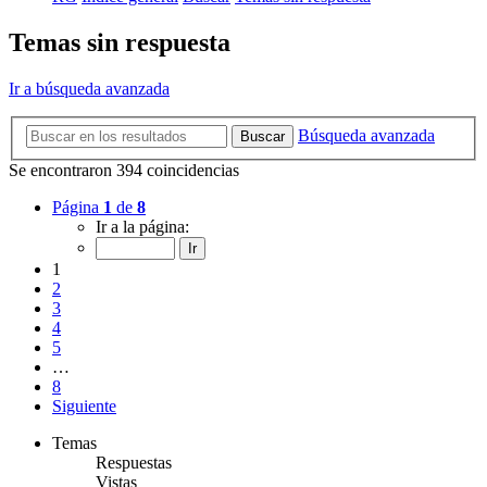
Temas sin respuesta
Ir a búsqueda avanzada
Búsqueda avanzada
Buscar
Se encontraron 394 coincidencias
Página
1
de
8
Ir a la página:
1
2
3
4
5
…
8
Siguiente
Temas
Respuestas
Vistas