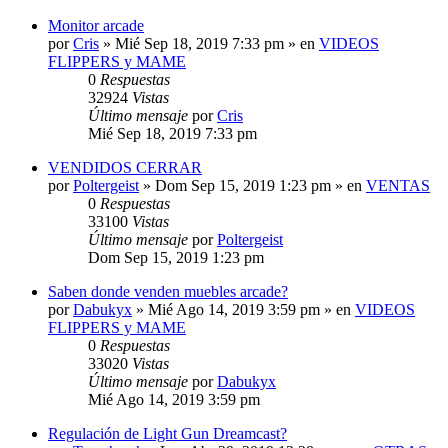
Monitor arcade
por
Cris
»
Mié Sep 18, 2019 7:33 pm
» en
VIDEOS
FLIPPERS y MAME
0
Respuestas
32924
Vistas
Último mensaje
por
Cris
Mié Sep 18, 2019 7:33 pm
VENDIDOS CERRAR
por
Poltergeist
»
Dom Sep 15, 2019 1:23 pm
» en
VENTAS
0
Respuestas
33100
Vistas
Último mensaje
por
Poltergeist
Dom Sep 15, 2019 1:23 pm
Saben donde venden muebles arcade?
por
Dabukyx
»
Mié Ago 14, 2019 3:59 pm
» en
VIDEOS
FLIPPERS y MAME
0
Respuestas
33020
Vistas
Último mensaje
por
Dabukyx
Mié Ago 14, 2019 3:59 pm
Regulación de Light Gun Dreamcast?