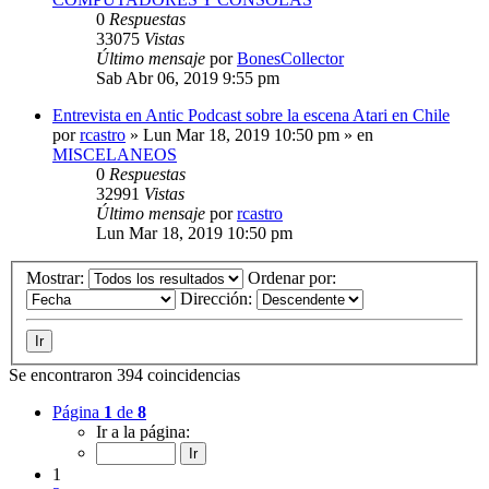
0
Respuestas
33075
Vistas
Último mensaje
por
BonesCollector
Sab Abr 06, 2019 9:55 pm
Entrevista en Antic Podcast sobre la escena Atari en Chile
por
rcastro
»
Lun Mar 18, 2019 10:50 pm
» en
MISCELANEOS
0
Respuestas
32991
Vistas
Último mensaje
por
rcastro
Lun Mar 18, 2019 10:50 pm
Mostrar:
Ordenar por:
Dirección:
Se encontraron 394 coincidencias
Página
1
de
8
Ir a la página:
1