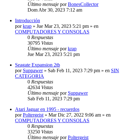
Último mensaje
por
BonesCollector
Dom Abr 30, 2023 7:12 am
Introducción
por
krap
»
Jue Mar 23, 2023 5:21 pm
» en
COMPUTADORES Y CONSOLAS
0
Respuestas
30795
Vistas
Último mensaje
por
krap
Jue Mar 23, 2023 5:21 pm
Seagate Expansion 2tb
por
Suppawer
»
Sab Feb 11, 2023 7:29 pm
» en
SIN
CATEGORIA
0
Respuestas
42634
Vistas
Último mensaje
por
Suppawer
Sab Feb 11, 2023 7:29 pm
Atari Jaguar en 1995 - recuerdos
por
Poltergeist
»
Mar Dic 27, 2022 9:06 am
» en
COMPUTADORES Y CONSOLAS
0
Respuestas
33250
Vistas
Último mensaje
por
Poltergeist