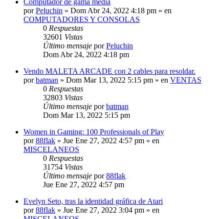
Computador de gama media
por
Peluchin
»
Dom Abr 24, 2022 4:18 pm
» en
COMPUTADORES Y CONSOLAS
0
Respuestas
32601
Vistas
Último mensaje
por
Peluchin
Dom Abr 24, 2022 4:18 pm
Vendo MALETA ARCADE con 2 cables para resoldar.
por
batman
»
Dom Mar 13, 2022 5:15 pm
» en
VENTAS
0
Respuestas
32803
Vistas
Último mensaje
por
batman
Dom Mar 13, 2022 5:15 pm
Women in Gaming: 100 Professionals of Play
por
88flak
»
Jue Ene 27, 2022 4:57 pm
» en
MISCELANEOS
0
Respuestas
31754
Vistas
Último mensaje
por
88flak
Jue Ene 27, 2022 4:57 pm
Evelyn Seto, tras la identidad gráfica de Atari
por
88flak
»
Jue Ene 27, 2022 3:04 pm
» en
MISCELANEOS