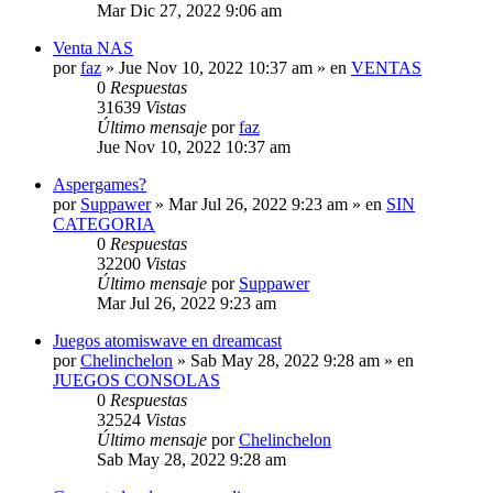
Mar Dic 27, 2022 9:06 am
Venta NAS
por
faz
»
Jue Nov 10, 2022 10:37 am
» en
VENTAS
0
Respuestas
31639
Vistas
Último mensaje
por
faz
Jue Nov 10, 2022 10:37 am
Aspergames?
por
Suppawer
»
Mar Jul 26, 2022 9:23 am
» en
SIN
CATEGORIA
0
Respuestas
32200
Vistas
Último mensaje
por
Suppawer
Mar Jul 26, 2022 9:23 am
Juegos atomiswave en dreamcast
por
Chelinchelon
»
Sab May 28, 2022 9:28 am
» en
JUEGOS CONSOLAS
0
Respuestas
32524
Vistas
Último mensaje
por
Chelinchelon
Sab May 28, 2022 9:28 am