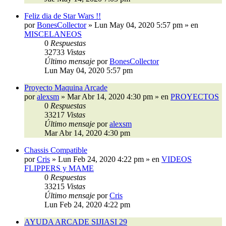
Feliz dia de Star Wars !!
por
BonesCollector
»
Lun May 04, 2020 5:57 pm
» en
MISCELANEOS
0
Respuestas
32733
Vistas
Último mensaje
por
BonesCollector
Lun May 04, 2020 5:57 pm
Proyecto Maquina Arcade
por
alexsm
»
Mar Abr 14, 2020 4:30 pm
» en
PROYECTOS
0
Respuestas
33217
Vistas
Último mensaje
por
alexsm
Mar Abr 14, 2020 4:30 pm
Chassis Compatible
por
Cris
»
Lun Feb 24, 2020 4:22 pm
» en
VIDEOS
FLIPPERS y MAME
0
Respuestas
33215
Vistas
Último mensaje
por
Cris
Lun Feb 24, 2020 4:22 pm
AYUDA ARCADE SIJIASI 29