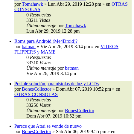
por
Tomahawk
»
Lun Abr 29, 2019 12:28 pm
» en
OTRAS
CONSOLAS
0
Respuestas
33211
Vistas
Último mensaje
por
Tomahawk
Lun Abr 29, 2019 12:28 pm
Roms para Android (Me4Droid)?
por
batman
»
Vie Abr 26, 2019 3:14 pm
» en
VIDEOS
FLIPPERS y MAME
0
Respuestas
33310
Vistas
Último mensaje
por
batman
Vie Abr 26, 2019 3:14 pm
Posible solución para pistolas de luz y LCDs
por
BonesCollector
»
Dom Abr 07, 2019 10:52 pm
» en
OTRAS CONSOLAS
0
Respuestas
33256
Vistas
Último mensaje
por
BonesCollector
Dom Abr 07, 2019 10:52 pm
Parece que Atari se vende de nuevo
por
BonesCollector
»
Sab Abr 06, 2019 9:55 pm
» en