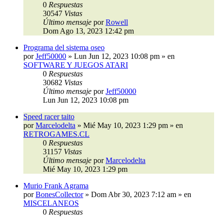
0
Respuestas
30547
Vistas
Último mensaje
por
Rowell
Dom Ago 13, 2023 12:42 pm
Programa del sistema oseo
por
Jeff50000
»
Lun Jun 12, 2023 10:08 pm
» en
SOFTWARE Y JUEGOS ATARI
0
Respuestas
30682
Vistas
Último mensaje
por
Jeff50000
Lun Jun 12, 2023 10:08 pm
Speed racer taito
por
Marcelodelta
»
Mié May 10, 2023 1:29 pm
» en
RETROGAMES.CL
0
Respuestas
31157
Vistas
Último mensaje
por
Marcelodelta
Mié May 10, 2023 1:29 pm
Murio Frank Agrama
por
BonesCollector
»
Dom Abr 30, 2023 7:12 am
» en
MISCELANEOS
0
Respuestas