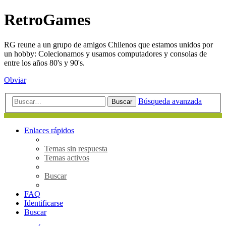
RetroGames
RG reune a un grupo de amigos Chilenos que estamos unidos por
un hobby: Colecionamos y usamos computadores y consolas de
entre los años 80's y 90's.
Obviar
Búsqueda avanzada
Buscar
Enlaces rápidos
Temas sin respuesta
Temas activos
Buscar
FAQ
Identificarse
Buscar