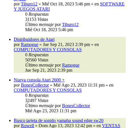
por
Tiburo12
»
Mié Oct 18, 2023 5:46 pm
» en
SOFTWARE
Y JUEGOS ATARI
0
Respuestas
31153
Vistas
Último mensaje
por
Tiburo12
Mié Oct 18, 2023 5:46 pm
Distribuidores de Atari
por
Ramogue
»
Jue Sep 21, 2023 2:39 pm
» en
COMPUTADORES Y CONSOLAS
0
Respuestas
50560
Vistas
Último mensaje
por
Ramogue
Jue Sep 21, 2023 2:39 pm
Nueva consola Atari 2600 +
por
BonesCollector
»
Mié Ago 23, 2023 11:31 pm
» en
COMPUTADORES Y CONSOLAS
0
Respuestas
32497
Vistas
Último mensaje
por
BonesCollector
Mié Ago 23, 2023 11:31 pm
Busco tarjeta de sonido yamaha sound edge sw20
por
Rowell
»
Dom Ago 13, 2023 12:42 pm
» en
VENTAS