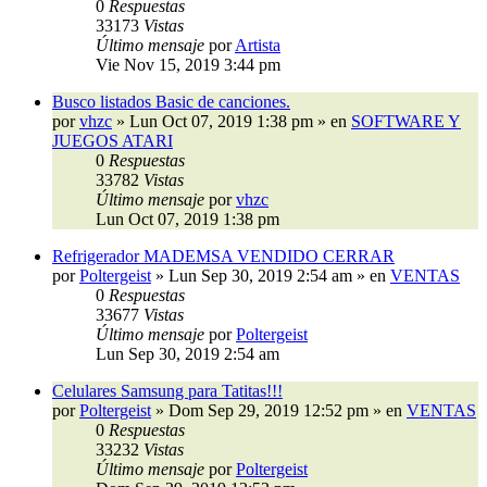
0
Respuestas
33173
Vistas
Último mensaje
por
Artista
Vie Nov 15, 2019 3:44 pm
Busco listados Basic de canciones.
por
vhzc
»
Lun Oct 07, 2019 1:38 pm
» en
SOFTWARE Y
JUEGOS ATARI
0
Respuestas
33782
Vistas
Último mensaje
por
vhzc
Lun Oct 07, 2019 1:38 pm
Refrigerador MADEMSA VENDIDO CERRAR
por
Poltergeist
»
Lun Sep 30, 2019 2:54 am
» en
VENTAS
0
Respuestas
33677
Vistas
Último mensaje
por
Poltergeist
Lun Sep 30, 2019 2:54 am
Celulares Samsung para Tatitas!!!
por
Poltergeist
»
Dom Sep 29, 2019 12:52 pm
» en
VENTAS
0
Respuestas
33232
Vistas
Último mensaje
por
Poltergeist