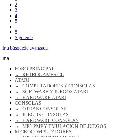
2
3
4
5
…
8
Siguiente
Ir a búsqueda avanzada
Ir a
FORO PRINCIPAL
↳ RETROGAMES.CL
ATARI
↳ COMPUTADORES Y CONSOLAS
↳ SOFTWARE Y JUEGOS ATARI
↳ HARDWARE ATARI
CONSOLAS
↳ OTRAS CONSOLAS
↳ JUEGOS CONSOLAS
↳ HARDWARE CONSOLAS
↳ MP5-PMP Y EMULACIÓN DE JUEGOS
MICROCOMPUTADORES