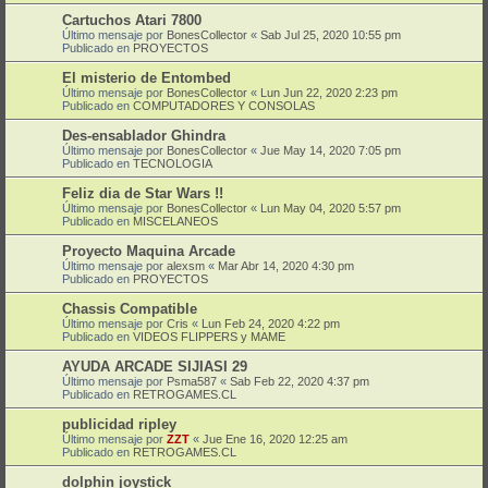
Cartuchos Atari 7800
Último mensaje por
BonesCollector
«
Sab Jul 25, 2020 10:55 pm
Publicado en
PROYECTOS
El misterio de Entombed
Último mensaje por
BonesCollector
«
Lun Jun 22, 2020 2:23 pm
Publicado en
COMPUTADORES Y CONSOLAS
Des-ensablador Ghindra
Último mensaje por
BonesCollector
«
Jue May 14, 2020 7:05 pm
Publicado en
TECNOLOGIA
Feliz dia de Star Wars !!
Último mensaje por
BonesCollector
«
Lun May 04, 2020 5:57 pm
Publicado en
MISCELANEOS
Proyecto Maquina Arcade
Último mensaje por
alexsm
«
Mar Abr 14, 2020 4:30 pm
Publicado en
PROYECTOS
Chassis Compatible
Último mensaje por
Cris
«
Lun Feb 24, 2020 4:22 pm
Publicado en
VIDEOS FLIPPERS y MAME
AYUDA ARCADE SIJIASI 29
Último mensaje por
Psma587
«
Sab Feb 22, 2020 4:37 pm
Publicado en
RETROGAMES.CL
publicidad ripley
Último mensaje por
ZZT
«
Jue Ene 16, 2020 12:25 am
Publicado en
RETROGAMES.CL
dolphin joystick