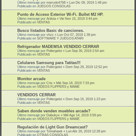
Último mensaje por
marcelo4768
«
Lun Dic 09, 2019 1:48 pm
Publicado en
JUEGOS CONSOLAS
Punto de Acceso Exterior Wi-Fi. Bullet M2 HP.
Último mensaje por
Artista
«
Vie Nov 15, 2019 3:44 pm
Publicado en
VENTAS
Busco listados Basic de canciones.
Último mensaje por
vhzc
«
Lun Oct 07, 2019 1:38 pm
Publicado en
SOFTWARE Y JUEGOS ATARI
Refrigerador MADEMSA VENDIDO CERRAR
Último mensaje por
Poltergeist
«
Lun Sep 30, 2019 2:54 am
Publicado en
VENTAS
Celulares Samsung para Tatitas!!!
Último mensaje por
Poltergeist
«
Dom Sep 29, 2019 12:52 pm
Publicado en
VENTAS
Monitor arcade
Último mensaje por
Cris
«
Mié Sep 18, 2019 7:33 pm
Publicado en
VIDEOS FLIPPERS y MAME
VENDIDOS CERRAR
Último mensaje por
Poltergeist
«
Dom Sep 15, 2019 1:23 pm
Publicado en
VENTAS
Saben donde venden muebles arcade?
Último mensaje por
Dabukyx
«
Mié Ago 14, 2019 3:59 pm
Publicado en
VIDEOS FLIPPERS y MAME
Regulación de Light Gun Dreamcast?
Último mensaje por
Tomahawk
«
Lun Abr 29, 2019 12:28 pm
Publicado en
OTRAS CONSOLAS