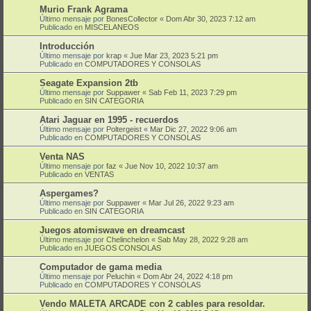
Murio Frank Agrama
Último mensaje por
BonesCollector
«
Dom Abr 30, 2023 7:12 am
Publicado en
MISCELANEOS
Introducción
Último mensaje por
krap
«
Jue Mar 23, 2023 5:21 pm
Publicado en
COMPUTADORES Y CONSOLAS
Seagate Expansion 2tb
Último mensaje por
Suppawer
«
Sab Feb 11, 2023 7:29 pm
Publicado en
SIN CATEGORIA
Atari Jaguar en 1995 - recuerdos
Último mensaje por
Poltergeist
«
Mar Dic 27, 2022 9:06 am
Publicado en
COMPUTADORES Y CONSOLAS
Venta NAS
Último mensaje por
faz
«
Jue Nov 10, 2022 10:37 am
Publicado en
VENTAS
Aspergames?
Último mensaje por
Suppawer
«
Mar Jul 26, 2022 9:23 am
Publicado en
SIN CATEGORIA
Juegos atomiswave en dreamcast
Último mensaje por
Chelinchelon
«
Sab May 28, 2022 9:28 am
Publicado en
JUEGOS CONSOLAS
Computador de gama media
Último mensaje por
Peluchin
«
Dom Abr 24, 2022 4:18 pm
Publicado en
COMPUTADORES Y CONSOLAS
Vendo MALETA ARCADE con 2 cables para resoldar.