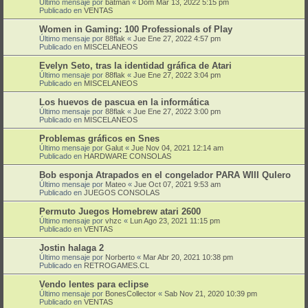
Último mensaje por
batman
«
Dom Mar 13, 2022 5:15 pm
Publicado en
VENTAS
Women in Gaming: 100 Professionals of Play
Último mensaje por
88flak
«
Jue Ene 27, 2022 4:57 pm
Publicado en
MISCELANEOS
Evelyn Seto, tras la identidad gráfica de Atari
Último mensaje por
88flak
«
Jue Ene 27, 2022 3:04 pm
Publicado en
MISCELANEOS
Los huevos de pascua en la informática
Último mensaje por
88flak
«
Jue Ene 27, 2022 3:00 pm
Publicado en
MISCELANEOS
Problemas gráficos en Snes
Último mensaje por
Galut
«
Jue Nov 04, 2021 12:14 am
Publicado en
HARDWARE CONSOLAS
Bob esponja Atrapados en el congelador PARA WIII QuIero
Último mensaje por
Mateo
«
Jue Oct 07, 2021 9:53 am
Publicado en
JUEGOS CONSOLAS
Permuto Juegos Homebrew atari 2600
Último mensaje por
vhzc
«
Lun Ago 23, 2021 11:15 pm
Publicado en
VENTAS
Jostin halaga 2
Último mensaje por
Norberto
«
Mar Abr 20, 2021 10:38 pm
Publicado en
RETROGAMES.CL
Vendo lentes para eclipse
Último mensaje por
BonesCollector
«
Sab Nov 21, 2020 10:39 pm
Publicado en
VENTAS