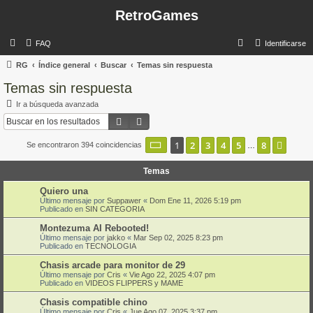
RetroGames
B
FAQ
Identificarse
u
RG
Índice general
Buscar
Temas sin respuesta
s
Temas sin respuesta
c
Ir a búsqueda avanzada
a
Buscar
Búsqueda avanzada
r
Página
1
de
8
1
2
3
4
5
8
Sigui
Se encontraron 394 coincidencias
…
Temas
Quiero una
Último mensaje por
Suppawer
«
Dom Ene 11, 2026 5:19 pm
Publicado en
SIN CATEGORIA
Montezuma AI Rebooted!
Último mensaje por
jakko
«
Mar Sep 02, 2025 8:23 pm
Publicado en
TECNOLOGIA
Chasis arcade para monitor de 29
Último mensaje por
Cris
«
Vie Ago 22, 2025 4:07 pm
Publicado en
VIDEOS FLIPPERS y MAME
Chasis compatible chino
Último mensaje por
Cris
«
Jue Ago 07, 2025 3:37 pm