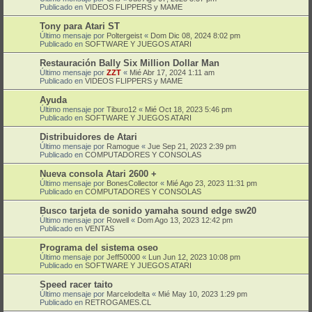
Publicado en
VIDEOS FLIPPERS y MAME
Tony para Atari ST
Último mensaje por
Poltergeist
«
Dom Dic 08, 2024 8:02 pm
Publicado en
SOFTWARE Y JUEGOS ATARI
Restauración Bally Six Million Dollar Man
Último mensaje por
ZZT
«
Mié Abr 17, 2024 1:11 am
Publicado en
VIDEOS FLIPPERS y MAME
Ayuda
Último mensaje por
Tiburo12
«
Mié Oct 18, 2023 5:46 pm
Publicado en
SOFTWARE Y JUEGOS ATARI
Distribuidores de Atari
Último mensaje por
Ramogue
«
Jue Sep 21, 2023 2:39 pm
Publicado en
COMPUTADORES Y CONSOLAS
Nueva consola Atari 2600 +
Último mensaje por
BonesCollector
«
Mié Ago 23, 2023 11:31 pm
Publicado en
COMPUTADORES Y CONSOLAS
Busco tarjeta de sonido yamaha sound edge sw20
Último mensaje por
Rowell
«
Dom Ago 13, 2023 12:42 pm
Publicado en
VENTAS
Programa del sistema oseo
Último mensaje por
Jeff50000
«
Lun Jun 12, 2023 10:08 pm
Publicado en
SOFTWARE Y JUEGOS ATARI
Speed racer taito
Último mensaje por
Marcelodelta
«
Mié May 10, 2023 1:29 pm
Publicado en
RETROGAMES.CL