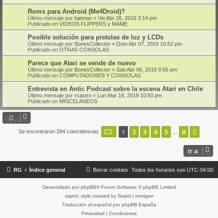
Roms para Android (Me4Droid)?
Último mensaje por
batman
«
Vie Abr 26, 2019 3:14 pm
Publicado en
VIDEOS FLIPPERS y MAME
Posible solución para pistolas de luz y LCDs
Último mensaje por
BonesCollector
«
Dom Abr 07, 2019 10:52 pm
Publicado en
OTRAS CONSOLAS
Parece que Atari se vende de nuevo
Último mensaje por
BonesCollector
«
Sab Abr 06, 2019 9:55 pm
Publicado en
COMPUTADORES Y CONSOLAS
Entrevista en Antic Podcast sobre la escena Atari en Chile
Último mensaje por
rcastro
«
Lun Mar 18, 2019 10:50 pm
Publicado en
MISCELANEOS
Página
1
de
8
1
2
3
4
5
8
Sigui
Se encontraron 394 coincidencias
…
Ir a
RG
Índice general
Borrar cookies
Todos los horarios son
UTC-04:00
Desarrollado por
phpBB
® Forum Software © phpBB Limited
saphic style created by
Sopel
|
nextgen
Traducción al español por
phpBB España
Privacidad
|
Condiciones