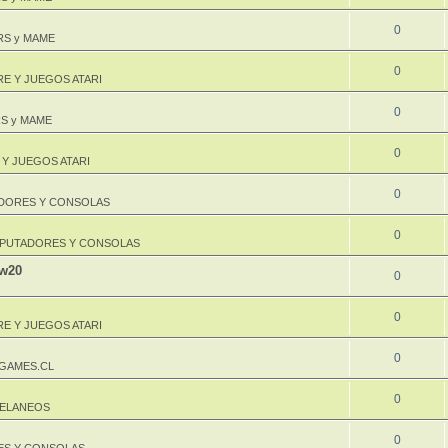
0
RS y MAME
0
E Y JUEGOS ATARI
0
RS y MAME
0
Y JUEGOS ATARI
0
DORES Y CONSOLAS
0
PUTADORES Y CONSOLAS
sw20
0
0
E Y JUEGOS ATARI
0
GAMES.CL
0
CELANEOS
0
S Y CONSOLAS