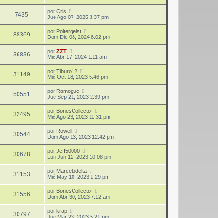
por
Cris
7435
Jue Ago 07, 2025 3:37 pm
por
Poltergeist
88369
Dom Dic 08, 2024 8:02 pm
por
ZZT
36836
Mié Abr 17, 2024 1:11 am
por
Tiburo12
31149
Mié Oct 18, 2023 5:46 pm
por
Ramogue
50551
Jue Sep 21, 2023 2:39 pm
por
BonesCollector
32495
Mié Ago 23, 2023 11:31 pm
por
Rowell
30544
Dom Ago 13, 2023 12:42 pm
por
Jeff50000
30678
Lun Jun 12, 2023 10:08 pm
por
Marcelodelta
31153
Mié May 10, 2023 1:29 pm
por
BonesCollector
31556
Dom Abr 30, 2023 7:12 am
por
krap
30797
Jue Mar 23, 2023 5:21 pm