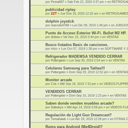
por
Psma587
»
Sab Feb 22, 2020 4:37 pm
» en
RETROGA
publicidad ripley
por
ZZT
»
Jue Ene 16, 2020 12:25 am
» en
RETROGAMES
dolphin joystick
por
marcelo4768
»
Lun Dic 09, 2019 1:48 pm
» en
JUEGOS
Punto de Acceso Exterior Wi-Fi. Bullet M2 HP.
por
Artista
»
Vie Nov 15, 2019 3:44 pm
» en
VENTAS
Busco listados Basic de canciones.
por
vhzc
»
Lun Oct 07, 2019 1:38 pm
» en
SOFTWARE Y J
Refrigerador MADEMSA VENDIDO CERRAR
por
Poltergeist
»
Lun Sep 30, 2019 2:54 am
» en
VENTAS
Celulares Samsung para Tatitas!!!
por
Poltergeist
»
Dom Sep 29, 2019 12:52 pm
» en
VENTAS
Monitor arcade
por
Cris
»
Mié Sep 18, 2019 7:33 pm
» en
VIDEOS FLIPPE
VENDIDOS CERRAR
por
Poltergeist
»
Dom Sep 15, 2019 1:23 pm
» en
VENTAS
Saben donde venden muebles arcade?
por
Dabukyx
»
Mié Ago 14, 2019 3:59 pm
» en
VIDEOS FL
Regulación de Light Gun Dreamcast?
por
Tomahawk
»
Lun Abr 29, 2019 12:28 pm
» en
OTRAS 
Roms para Android (Me4Droid)?