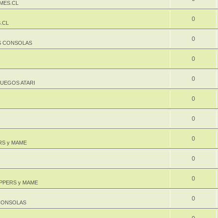
MES.CL
0
.CL
0
 CONSOLAS
0
0
UEGOS ATARI
0
0
0
RS y MAME
0
0
IPPERS y MAME
0
CONSOLAS