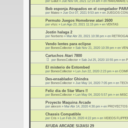
por
Galut
»
Jue Nov 04, 2021 12:14 am
» en
HARDWARE 
Bob esponja Atrapados en el congelador PARA
por
Mateo
»
Jue Oct 07, 2021 9:53 am
» en
JUEGOS CON
Permuto Juegos Homebrew atari 2600
por
vhzc
»
Lun Ago 23, 2021 11:15 pm
» en
VENTAS
Jostin halaga 2
por
Norberto
»
Mar Abr 20, 2021 10:38 pm
» en
RETROGA
Vendo lentes para eclipse
por
BonesCollector
»
Sab Nov 21, 2020 10:39 pm
» en
VEN
Cartuchos Atari 7800
por
BonesCollector
»
Sab Jul 25, 2020 10:55 pm
» en
El misterio de Entombed
por
BonesCollector
»
Lun Jun 22, 2020 2:23 pm
» en
COMP
Des-ensablador Ghindra
por
BonesCollector
»
Jue May 14, 2020 7:05 pm
» en
TEC
Feliz dia de Star Wars !!
por
BonesCollector
»
Lun May 04, 2020 5:57 pm
» en
MIS
Proyecto Maquina Arcade
por
alexsm
»
Mar Abr 14, 2020 4:30 pm
» en
PROYECTOS
Chassis Compatible
por
Cris
»
Lun Feb 24, 2020 4:22 pm
» en
VIDEOS FLIPPE
AYUDA ARCADE SIJIASI 29