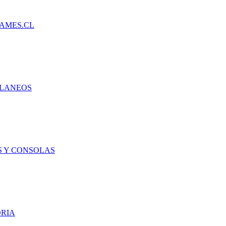
AMES.CL
ELANEOS
 Y CONSOLAS
ORIA