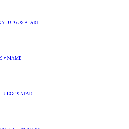
 Y JUEGOS ATARI
RS y MAME
 JUEGOS ATARI