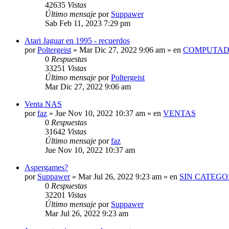
42635
Vistas
Último mensaje
por
Suppawer
Sab Feb 11, 2023 7:29 pm
Atari Jaguar en 1995 - recuerdos
por
Poltergeist
»
Mar Dic 27, 2022 9:06 am
» en
COMPUTAD
0
Respuestas
33251
Vistas
Último mensaje
por
Poltergeist
Mar Dic 27, 2022 9:06 am
Venta NAS
por
faz
»
Jue Nov 10, 2022 10:37 am
» en
VENTAS
0
Respuestas
31642
Vistas
Último mensaje
por
faz
Jue Nov 10, 2022 10:37 am
Aspergames?
por
Suppawer
»
Mar Jul 26, 2022 9:23 am
» en
SIN CATEGO
0
Respuestas
32201
Vistas
Último mensaje
por
Suppawer
Mar Jul 26, 2022 9:23 am