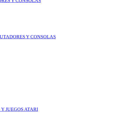
RES Y CONSOLAS
UTADORES Y CONSOLAS
Y JUEGOS ATARI