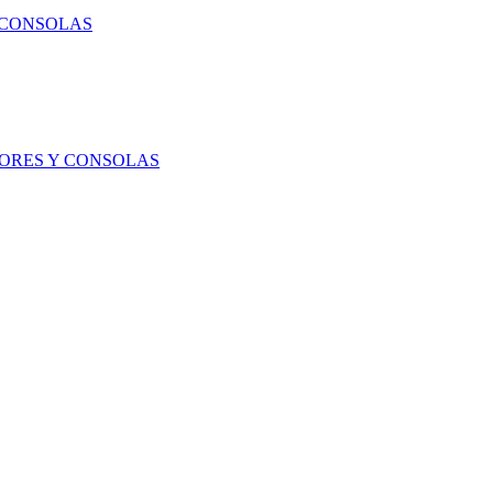
 CONSOLAS
ORES Y CONSOLAS