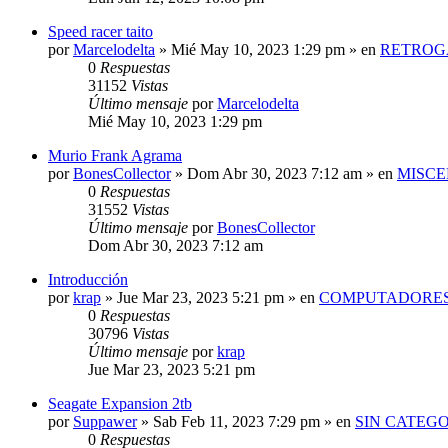
Speed racer taito
por
Marcelodelta
»
Mié May 10, 2023 1:29 pm
» en
RETROG
0
Respuestas
31152
Vistas
Último mensaje
por
Marcelodelta
Mié May 10, 2023 1:29 pm
Murio Frank Agrama
por
BonesCollector
»
Dom Abr 30, 2023 7:12 am
» en
MISC
0
Respuestas
31552
Vistas
Último mensaje
por
BonesCollector
Dom Abr 30, 2023 7:12 am
Introducción
por
krap
»
Jue Mar 23, 2023 5:21 pm
» en
COMPUTADORES
0
Respuestas
30796
Vistas
Último mensaje
por
krap
Jue Mar 23, 2023 5:21 pm
Seagate Expansion 2tb
por
Suppawer
»
Sab Feb 11, 2023 7:29 pm
» en
SIN CATEG
0
Respuestas