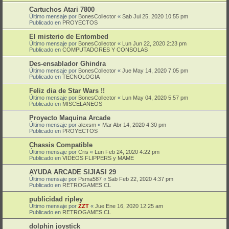
Cartuchos Atari 7800
Último mensaje por
BonesCollector
«
Sab Jul 25, 2020 10:55 pm
Publicado en
PROYECTOS
El misterio de Entombed
Último mensaje por
BonesCollector
«
Lun Jun 22, 2020 2:23 pm
Publicado en
COMPUTADORES Y CONSOLAS
Des-ensablador Ghindra
Último mensaje por
BonesCollector
«
Jue May 14, 2020 7:05 pm
Publicado en
TECNOLOGIA
Feliz dia de Star Wars !!
Último mensaje por
BonesCollector
«
Lun May 04, 2020 5:57 pm
Publicado en
MISCELANEOS
Proyecto Maquina Arcade
Último mensaje por
alexsm
«
Mar Abr 14, 2020 4:30 pm
Publicado en
PROYECTOS
Chassis Compatible
Último mensaje por
Cris
«
Lun Feb 24, 2020 4:22 pm
Publicado en
VIDEOS FLIPPERS y MAME
AYUDA ARCADE SIJIASI 29
Último mensaje por
Psma587
«
Sab Feb 22, 2020 4:37 pm
Publicado en
RETROGAMES.CL
publicidad ripley
Último mensaje por
ZZT
«
Jue Ene 16, 2020 12:25 am
Publicado en
RETROGAMES.CL
dolphin joystick