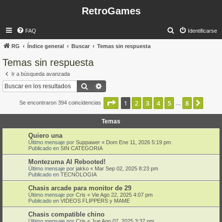
RetroGames
B
FAQ
Identificarse
u
RG
Índice general
Buscar
Temas sin respuesta
s
Temas sin respuesta
c
Ir a búsqueda avanzada
a
Buscar
Búsqueda avanzada
r
Página
1
de
8
1
2
3
4
5
8
Sigui
Se encontraron 394 coincidencias
…
Temas
Quiero una
Último mensaje por
Suppawer
«
Dom Ene 11, 2026 5:19 pm
Publicado en
SIN CATEGORIA
Montezuma AI Rebooted!
Último mensaje por
jakko
«
Mar Sep 02, 2025 8:23 pm
Publicado en
TECNOLOGIA
Chasis arcade para monitor de 29
Último mensaje por
Cris
«
Vie Ago 22, 2025 4:07 pm
Publicado en
VIDEOS FLIPPERS y MAME
Chasis compatible chino
Último mensaje por
Cris
«
Jue Ago 07, 2025 3:37 pm