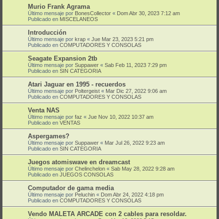
Murio Frank Agrama
Último mensaje por
BonesCollector
«
Dom Abr 30, 2023 7:12 am
Publicado en
MISCELANEOS
Introducción
Último mensaje por
krap
«
Jue Mar 23, 2023 5:21 pm
Publicado en
COMPUTADORES Y CONSOLAS
Seagate Expansion 2tb
Último mensaje por
Suppawer
«
Sab Feb 11, 2023 7:29 pm
Publicado en
SIN CATEGORIA
Atari Jaguar en 1995 - recuerdos
Último mensaje por
Poltergeist
«
Mar Dic 27, 2022 9:06 am
Publicado en
COMPUTADORES Y CONSOLAS
Venta NAS
Último mensaje por
faz
«
Jue Nov 10, 2022 10:37 am
Publicado en
VENTAS
Aspergames?
Último mensaje por
Suppawer
«
Mar Jul 26, 2022 9:23 am
Publicado en
SIN CATEGORIA
Juegos atomiswave en dreamcast
Último mensaje por
Chelinchelon
«
Sab May 28, 2022 9:28 am
Publicado en
JUEGOS CONSOLAS
Computador de gama media
Último mensaje por
Peluchin
«
Dom Abr 24, 2022 4:18 pm
Publicado en
COMPUTADORES Y CONSOLAS
Vendo MALETA ARCADE con 2 cables para resoldar.