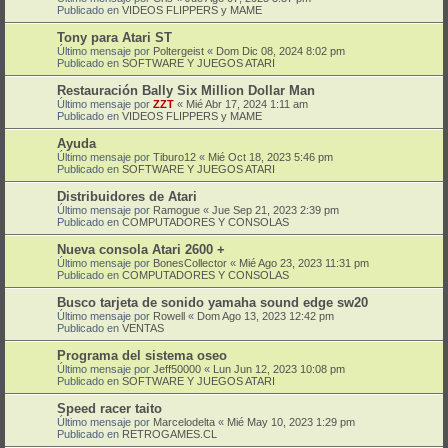
Publicado en
VIDEOS FLIPPERS y MAME
Tony para Atari ST
Último mensaje por
Poltergeist
«
Dom Dic 08, 2024 8:02 pm
Publicado en
SOFTWARE Y JUEGOS ATARI
Restauración Bally Six Million Dollar Man
Último mensaje por
ZZT
«
Mié Abr 17, 2024 1:11 am
Publicado en
VIDEOS FLIPPERS y MAME
Ayuda
Último mensaje por
Tiburo12
«
Mié Oct 18, 2023 5:46 pm
Publicado en
SOFTWARE Y JUEGOS ATARI
Distribuidores de Atari
Último mensaje por
Ramogue
«
Jue Sep 21, 2023 2:39 pm
Publicado en
COMPUTADORES Y CONSOLAS
Nueva consola Atari 2600 +
Último mensaje por
BonesCollector
«
Mié Ago 23, 2023 11:31 pm
Publicado en
COMPUTADORES Y CONSOLAS
Busco tarjeta de sonido yamaha sound edge sw20
Último mensaje por
Rowell
«
Dom Ago 13, 2023 12:42 pm
Publicado en
VENTAS
Programa del sistema oseo
Último mensaje por
Jeff50000
«
Lun Jun 12, 2023 10:08 pm
Publicado en
SOFTWARE Y JUEGOS ATARI
Speed racer taito
Último mensaje por
Marcelodelta
«
Mié May 10, 2023 1:29 pm
Publicado en
RETROGAMES.CL