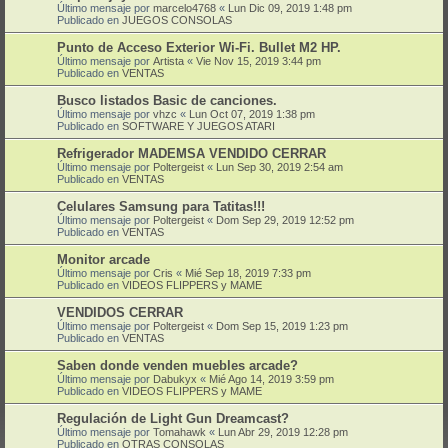
Último mensaje por
marcelo4768
«
Lun Dic 09, 2019 1:48 pm
Publicado en
JUEGOS CONSOLAS
Punto de Acceso Exterior Wi-Fi. Bullet M2 HP.
Último mensaje por
Artista
«
Vie Nov 15, 2019 3:44 pm
Publicado en
VENTAS
Busco listados Basic de canciones.
Último mensaje por
vhzc
«
Lun Oct 07, 2019 1:38 pm
Publicado en
SOFTWARE Y JUEGOS ATARI
Refrigerador MADEMSA VENDIDO CERRAR
Último mensaje por
Poltergeist
«
Lun Sep 30, 2019 2:54 am
Publicado en
VENTAS
Celulares Samsung para Tatitas!!!
Último mensaje por
Poltergeist
«
Dom Sep 29, 2019 12:52 pm
Publicado en
VENTAS
Monitor arcade
Último mensaje por
Cris
«
Mié Sep 18, 2019 7:33 pm
Publicado en
VIDEOS FLIPPERS y MAME
VENDIDOS CERRAR
Último mensaje por
Poltergeist
«
Dom Sep 15, 2019 1:23 pm
Publicado en
VENTAS
Saben donde venden muebles arcade?
Último mensaje por
Dabukyx
«
Mié Ago 14, 2019 3:59 pm
Publicado en
VIDEOS FLIPPERS y MAME
Regulación de Light Gun Dreamcast?
Último mensaje por
Tomahawk
«
Lun Abr 29, 2019 12:28 pm
Publicado en
OTRAS CONSOLAS