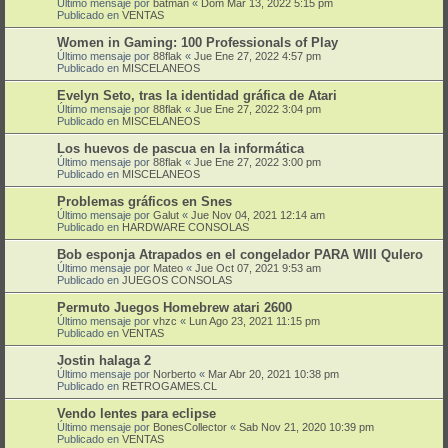
Último mensaje por
batman
«
Dom Mar 13, 2022 5:15 pm
Publicado en
VENTAS
Women in Gaming: 100 Professionals of Play
Último mensaje por
88flak
«
Jue Ene 27, 2022 4:57 pm
Publicado en
MISCELANEOS
Evelyn Seto, tras la identidad gráfica de Atari
Último mensaje por
88flak
«
Jue Ene 27, 2022 3:04 pm
Publicado en
MISCELANEOS
Los huevos de pascua en la informática
Último mensaje por
88flak
«
Jue Ene 27, 2022 3:00 pm
Publicado en
MISCELANEOS
Problemas gráficos en Snes
Último mensaje por
Galut
«
Jue Nov 04, 2021 12:14 am
Publicado en
HARDWARE CONSOLAS
Bob esponja Atrapados en el congelador PARA WIII QuIero
Último mensaje por
Mateo
«
Jue Oct 07, 2021 9:53 am
Publicado en
JUEGOS CONSOLAS
Permuto Juegos Homebrew atari 2600
Último mensaje por
vhzc
«
Lun Ago 23, 2021 11:15 pm
Publicado en
VENTAS
Jostin halaga 2
Último mensaje por
Norberto
«
Mar Abr 20, 2021 10:38 pm
Publicado en
RETROGAMES.CL
Vendo lentes para eclipse
Último mensaje por
BonesCollector
«
Sab Nov 21, 2020 10:39 pm
Publicado en
VENTAS