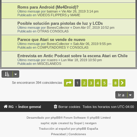
Roms para Android (Me4Droid)?
Último mensaje por
batman
«
Vie Abr 26, 2019 3:14 pm
Publicado en
VIDEOS FLIPPERS y MAME
Posible solución para pistolas de luz y LCDs
Último mensaje por
BonesCollector
«
Dom Abr 07, 2019 10:52 pm
Publicado en
OTRAS CONSOLAS
Parece que Atari se vende de nuevo
Último mensaje por
BonesCollector
«
Sab Abr 06, 2019 9:55 pm
Publicado en
COMPUTADORES Y CONSOLAS
Entrevista en Antic Podcast sobre la escena Atari en Chile
Último mensaje por
rcastro
«
Lun Mar 18, 2019 10:50 pm
Publicado en
MISCELANEOS
Página
1
de
8
1
2
3
4
5
8
Sigui
Se encontraron 394 coincidencias
…
Ir a
RG
Índice general
Borrar cookies
Todos los horarios son
UTC-04:00
Desarrollado por
phpBB
® Forum Software © phpBB Limited
saphic style created by
Sopel
|
nextgen
Traducción al español por
phpBB España
Privacidad
|
Condiciones