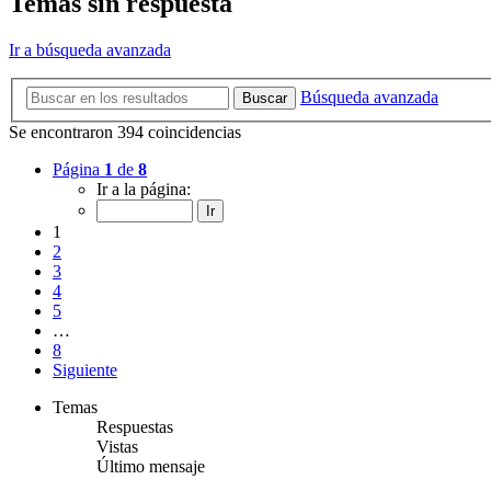
Temas sin respuesta
Ir a búsqueda avanzada
Búsqueda avanzada
Buscar
Se encontraron 394 coincidencias
Página
1
de
8
Ir a la página:
1
2
3
4
5
…
8
Siguiente
Temas
Respuestas
Vistas
Último mensaje