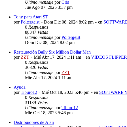
Último mensaje
por
Cris
Jue Ago 07, 2025 3:37 pm
Tony para Atari ST
por
Poltergeist
»
Dom Dic 08, 2024 8:02 pm
» en
SOFTWARE
0
Respuestas
88347
Vistas
Último mensaje
por
Poltergeist
Dom Dic 08, 2024 8:02 pm
Restauración Bally Six Million Dollar Man
por
ZZT
»
Mié Abr 17, 2024 1:11 am
» en
VIDEOS FLIPPE
0
Respuestas
36826
Vistas
Último mensaje
por
ZZT
Mié Abr 17, 2024 1:11 am
Ayuda
por
Tiburo12
»
Mié Oct 18, 2023 5:46 pm
» en
SOFTWARE Y
0
Respuestas
31139
Vistas
Último mensaje
por
Tiburo12
Mié Oct 18, 2023 5:46 pm
Distribuidores de Atari