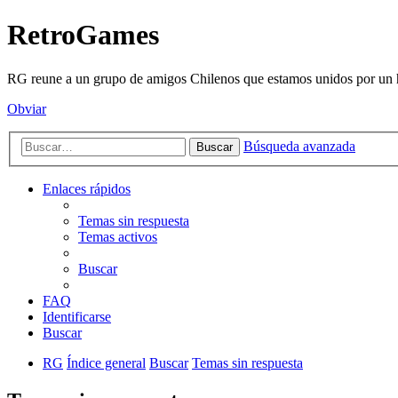
RetroGames
RG reune a un grupo de amigos Chilenos que estamos unidos por un h
Obviar
Búsqueda avanzada
Buscar
Enlaces rápidos
Temas sin respuesta
Temas activos
Buscar
FAQ
Identificarse
Buscar
RG
Índice general
Buscar
Temas sin respuesta