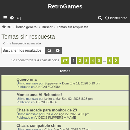
RetroGames
B
FAQ
Identificarse
u
RG
Índice general
Buscar
Temas sin respuesta
s
Temas sin respuesta
c
Ir a búsqueda avanzada
a
Buscar
Búsqueda avanzada
r
Página
1
de
8
1
2
3
4
5
8
Sigui
Se encontraron 394 coincidencias
…
Temas
Quiero una
Último mensaje por
Suppawer
«
Dom Ene 11, 2026 5:19 pm
Publicado en
SIN CATEGORIA
Montezuma AI Rebooted!
Último mensaje por
jakko
«
Mar Sep 02, 2025 8:23 pm
Publicado en
TECNOLOGIA
Chasis arcade para monitor de 29
Último mensaje por
Cris
«
Vie Ago 22, 2025 4:07 pm
Publicado en
VIDEOS FLIPPERS y MAME
Chasis compatible chino
Último mensaje por
Cris
«
Jue Ago 07, 2025 3:37 pm