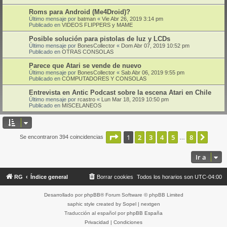
Roms para Android (Me4Droid)?
Último mensaje por
batman
«
Vie Abr 26, 2019 3:14 pm
Publicado en
VIDEOS FLIPPERS y MAME
Posible solución para pistolas de luz y LCDs
Último mensaje por
BonesCollector
«
Dom Abr 07, 2019 10:52 pm
Publicado en
OTRAS CONSOLAS
Parece que Atari se vende de nuevo
Último mensaje por
BonesCollector
«
Sab Abr 06, 2019 9:55 pm
Publicado en
COMPUTADORES Y CONSOLAS
Entrevista en Antic Podcast sobre la escena Atari en Chile
Último mensaje por
rcastro
«
Lun Mar 18, 2019 10:50 pm
Publicado en
MISCELANEOS
Página
1
de
8
1
2
3
4
5
8
Sigui
Se encontraron 394 coincidencias
…
Ir a
RG
Índice general
Borrar cookies
Todos los horarios son
UTC-04:00
Desarrollado por
phpBB
® Forum Software © phpBB Limited
saphic style created by
Sopel
|
nextgen
Traducción al español por
phpBB España
Privacidad
|
Condiciones