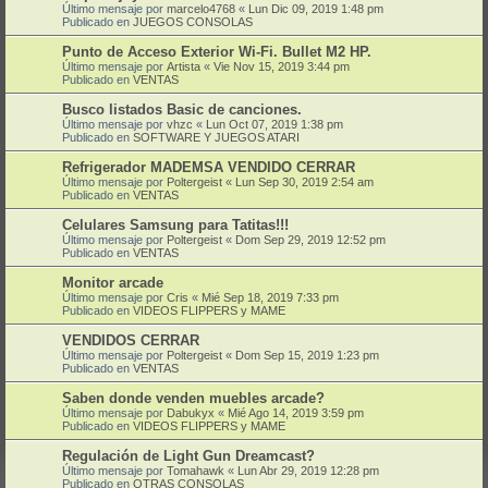
Último mensaje por
marcelo4768
«
Lun Dic 09, 2019 1:48 pm
Publicado en
JUEGOS CONSOLAS
Punto de Acceso Exterior Wi-Fi. Bullet M2 HP.
Último mensaje por
Artista
«
Vie Nov 15, 2019 3:44 pm
Publicado en
VENTAS
Busco listados Basic de canciones.
Último mensaje por
vhzc
«
Lun Oct 07, 2019 1:38 pm
Publicado en
SOFTWARE Y JUEGOS ATARI
Refrigerador MADEMSA VENDIDO CERRAR
Último mensaje por
Poltergeist
«
Lun Sep 30, 2019 2:54 am
Publicado en
VENTAS
Celulares Samsung para Tatitas!!!
Último mensaje por
Poltergeist
«
Dom Sep 29, 2019 12:52 pm
Publicado en
VENTAS
Monitor arcade
Último mensaje por
Cris
«
Mié Sep 18, 2019 7:33 pm
Publicado en
VIDEOS FLIPPERS y MAME
VENDIDOS CERRAR
Último mensaje por
Poltergeist
«
Dom Sep 15, 2019 1:23 pm
Publicado en
VENTAS
Saben donde venden muebles arcade?
Último mensaje por
Dabukyx
«
Mié Ago 14, 2019 3:59 pm
Publicado en
VIDEOS FLIPPERS y MAME
Regulación de Light Gun Dreamcast?
Último mensaje por
Tomahawk
«
Lun Abr 29, 2019 12:28 pm
Publicado en
OTRAS CONSOLAS