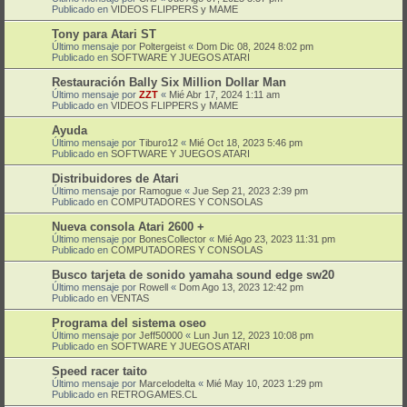
Publicado en
VIDEOS FLIPPERS y MAME
Tony para Atari ST
Último mensaje por
Poltergeist
«
Dom Dic 08, 2024 8:02 pm
Publicado en
SOFTWARE Y JUEGOS ATARI
Restauración Bally Six Million Dollar Man
Último mensaje por
ZZT
«
Mié Abr 17, 2024 1:11 am
Publicado en
VIDEOS FLIPPERS y MAME
Ayuda
Último mensaje por
Tiburo12
«
Mié Oct 18, 2023 5:46 pm
Publicado en
SOFTWARE Y JUEGOS ATARI
Distribuidores de Atari
Último mensaje por
Ramogue
«
Jue Sep 21, 2023 2:39 pm
Publicado en
COMPUTADORES Y CONSOLAS
Nueva consola Atari 2600 +
Último mensaje por
BonesCollector
«
Mié Ago 23, 2023 11:31 pm
Publicado en
COMPUTADORES Y CONSOLAS
Busco tarjeta de sonido yamaha sound edge sw20
Último mensaje por
Rowell
«
Dom Ago 13, 2023 12:42 pm
Publicado en
VENTAS
Programa del sistema oseo
Último mensaje por
Jeff50000
«
Lun Jun 12, 2023 10:08 pm
Publicado en
SOFTWARE Y JUEGOS ATARI
Speed racer taito
Último mensaje por
Marcelodelta
«
Mié May 10, 2023 1:29 pm
Publicado en
RETROGAMES.CL