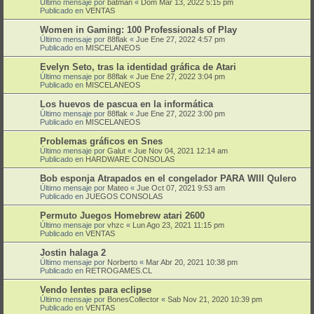
Último mensaje por
batman
«
Dom Mar 13, 2022 5:15 pm
Publicado en
VENTAS
Women in Gaming: 100 Professionals of Play
Último mensaje por
88flak
«
Jue Ene 27, 2022 4:57 pm
Publicado en
MISCELANEOS
Evelyn Seto, tras la identidad gráfica de Atari
Último mensaje por
88flak
«
Jue Ene 27, 2022 3:04 pm
Publicado en
MISCELANEOS
Los huevos de pascua en la informática
Último mensaje por
88flak
«
Jue Ene 27, 2022 3:00 pm
Publicado en
MISCELANEOS
Problemas gráficos en Snes
Último mensaje por
Galut
«
Jue Nov 04, 2021 12:14 am
Publicado en
HARDWARE CONSOLAS
Bob esponja Atrapados en el congelador PARA WIII QuIero
Último mensaje por
Mateo
«
Jue Oct 07, 2021 9:53 am
Publicado en
JUEGOS CONSOLAS
Permuto Juegos Homebrew atari 2600
Último mensaje por
vhzc
«
Lun Ago 23, 2021 11:15 pm
Publicado en
VENTAS
Jostin halaga 2
Último mensaje por
Norberto
«
Mar Abr 20, 2021 10:38 pm
Publicado en
RETROGAMES.CL
Vendo lentes para eclipse
Último mensaje por
BonesCollector
«
Sab Nov 21, 2020 10:39 pm
Publicado en
VENTAS