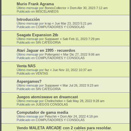
Murio Frank Agrama
Último mensaje por
BonesCollector
«
Dom Abr 30, 2023 7:12 am
Publicado en
MISCELANEOS
Introducción
Último mensaje por
krap
«
Jue Mar 23, 2023 5:21 pm
Publicado en
COMPUTADORES Y CONSOLAS
Seagate Expansion 2tb
Último mensaje por
Suppawer
«
Sab Feb 11, 2023 7:29 pm
Publicado en
SIN CATEGORIA
Atari Jaguar en 1995 - recuerdos
Último mensaje por
Poltergeist
«
Mar Dic 27, 2022 9:06 am
Publicado en
COMPUTADORES Y CONSOLAS
Venta NAS
Último mensaje por
faz
«
Jue Nov 10, 2022 10:37 am
Publicado en
VENTAS
Aspergames?
Último mensaje por
Suppawer
«
Mar Jul 26, 2022 9:23 am
Publicado en
SIN CATEGORIA
Juegos atomiswave en dreamcast
Último mensaje por
Chelinchelon
«
Sab May 28, 2022 9:28 am
Publicado en
JUEGOS CONSOLAS
Computador de gama media
Último mensaje por
Peluchin
«
Dom Abr 24, 2022 4:18 pm
Publicado en
COMPUTADORES Y CONSOLAS
Vendo MALETA ARCADE con 2 cables para resoldar.