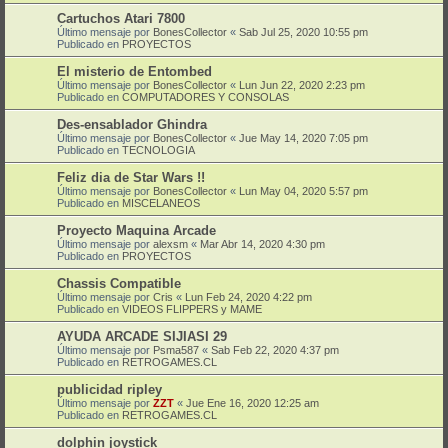
Cartuchos Atari 7800
Último mensaje por
BonesCollector
«
Sab Jul 25, 2020 10:55 pm
Publicado en
PROYECTOS
El misterio de Entombed
Último mensaje por
BonesCollector
«
Lun Jun 22, 2020 2:23 pm
Publicado en
COMPUTADORES Y CONSOLAS
Des-ensablador Ghindra
Último mensaje por
BonesCollector
«
Jue May 14, 2020 7:05 pm
Publicado en
TECNOLOGIA
Feliz dia de Star Wars !!
Último mensaje por
BonesCollector
«
Lun May 04, 2020 5:57 pm
Publicado en
MISCELANEOS
Proyecto Maquina Arcade
Último mensaje por
alexsm
«
Mar Abr 14, 2020 4:30 pm
Publicado en
PROYECTOS
Chassis Compatible
Último mensaje por
Cris
«
Lun Feb 24, 2020 4:22 pm
Publicado en
VIDEOS FLIPPERS y MAME
AYUDA ARCADE SIJIASI 29
Último mensaje por
Psma587
«
Sab Feb 22, 2020 4:37 pm
Publicado en
RETROGAMES.CL
publicidad ripley
Último mensaje por
ZZT
«
Jue Ene 16, 2020 12:25 am
Publicado en
RETROGAMES.CL
dolphin joystick