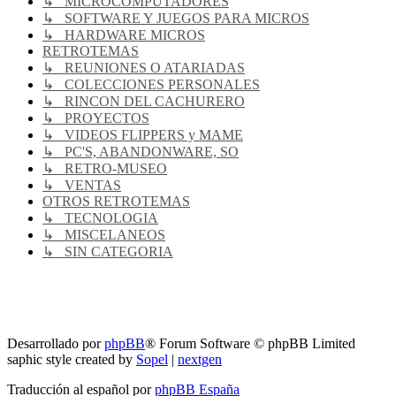
↳ MICROCOMPUTADORES
↳ SOFTWARE Y JUEGOS PARA MICROS
↳ HARDWARE MICROS
RETROTEMAS
↳ REUNIONES O ATARIADAS
↳ COLECCIONES PERSONALES
↳ RINCON DEL CACHURERO
↳ PROYECTOS
↳ VIDEOS FLIPPERS y MAME
↳ PC'S, ABANDONWARE, SO
↳ RETRO-MUSEO
↳ VENTAS
OTROS RETROTEMAS
↳ TECNOLOGIA
↳ MISCELANEOS
↳ SIN CATEGORIA
RG
Índice general
Todos los horarios son
UTC-04:00
Borrar cookies
Desarrollado por
phpBB
® Forum Software © phpBB Limited
saphic style created by
Sopel
|
nextgen
Traducción al español por
phpBB España