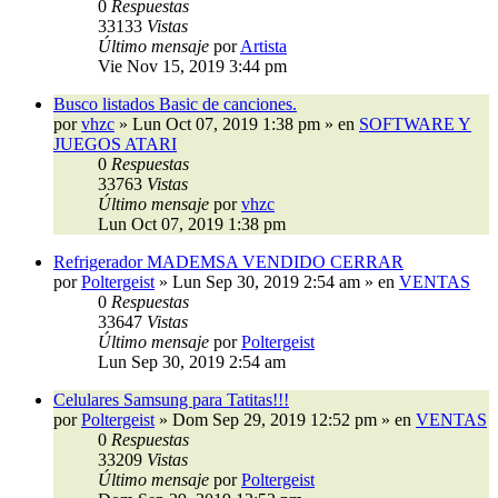
0
Respuestas
33133
Vistas
Último mensaje
por
Artista
Vie Nov 15, 2019 3:44 pm
Busco listados Basic de canciones.
por
vhzc
»
Lun Oct 07, 2019 1:38 pm
» en
SOFTWARE Y
JUEGOS ATARI
0
Respuestas
33763
Vistas
Último mensaje
por
vhzc
Lun Oct 07, 2019 1:38 pm
Refrigerador MADEMSA VENDIDO CERRAR
por
Poltergeist
»
Lun Sep 30, 2019 2:54 am
» en
VENTAS
0
Respuestas
33647
Vistas
Último mensaje
por
Poltergeist
Lun Sep 30, 2019 2:54 am
Celulares Samsung para Tatitas!!!
por
Poltergeist
»
Dom Sep 29, 2019 12:52 pm
» en
VENTAS
0
Respuestas
33209
Vistas
Último mensaje
por
Poltergeist