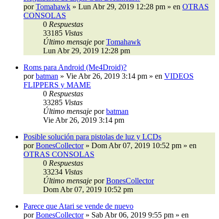
por
Tomahawk
»
Lun Abr 29, 2019 12:28 pm
» en
OTRAS
CONSOLAS
0
Respuestas
33185
Vistas
Último mensaje
por
Tomahawk
Lun Abr 29, 2019 12:28 pm
Roms para Android (Me4Droid)?
por
batman
»
Vie Abr 26, 2019 3:14 pm
» en
VIDEOS
FLIPPERS y MAME
0
Respuestas
33285
Vistas
Último mensaje
por
batman
Vie Abr 26, 2019 3:14 pm
Posible solución para pistolas de luz y LCDs
por
BonesCollector
»
Dom Abr 07, 2019 10:52 pm
» en
OTRAS CONSOLAS
0
Respuestas
33234
Vistas
Último mensaje
por
BonesCollector
Dom Abr 07, 2019 10:52 pm
Parece que Atari se vende de nuevo
por
BonesCollector
»
Sab Abr 06, 2019 9:55 pm
» en