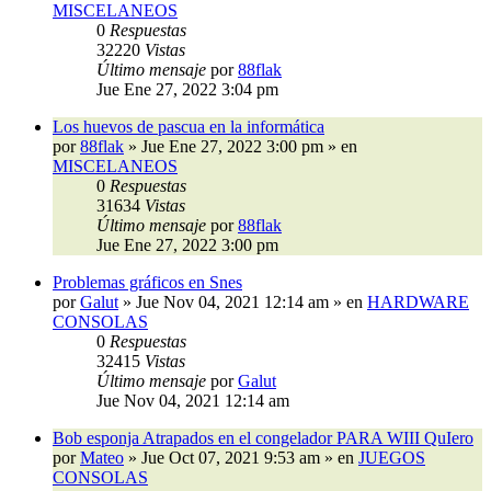
MISCELANEOS
0
Respuestas
32220
Vistas
Último mensaje
por
88flak
Jue Ene 27, 2022 3:04 pm
Los huevos de pascua en la informática
por
88flak
»
Jue Ene 27, 2022 3:00 pm
» en
MISCELANEOS
0
Respuestas
31634
Vistas
Último mensaje
por
88flak
Jue Ene 27, 2022 3:00 pm
Problemas gráficos en Snes
por
Galut
»
Jue Nov 04, 2021 12:14 am
» en
HARDWARE
CONSOLAS
0
Respuestas
32415
Vistas
Último mensaje
por
Galut
Jue Nov 04, 2021 12:14 am
Bob esponja Atrapados en el congelador PARA WIII QuIero
por
Mateo
»
Jue Oct 07, 2021 9:53 am
» en
JUEGOS
CONSOLAS