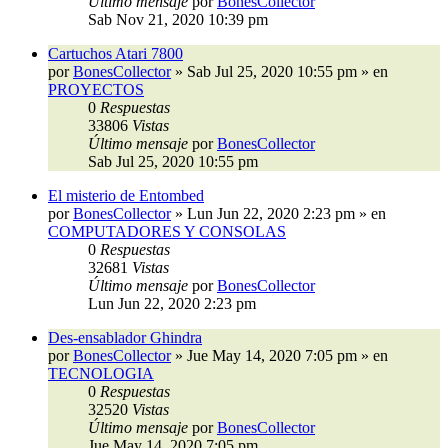
Último mensaje
por
BonesCollector
Sab Nov 21, 2020 10:39 pm
Cartuchos Atari 7800
por
BonesCollector
»
Sab Jul 25, 2020 10:55 pm
» en
PROYECTOS
0
Respuestas
33806
Vistas
Último mensaje
por
BonesCollector
Sab Jul 25, 2020 10:55 pm
El misterio de Entombed
por
BonesCollector
»
Lun Jun 22, 2020 2:23 pm
» en
COMPUTADORES Y CONSOLAS
0
Respuestas
32681
Vistas
Último mensaje
por
BonesCollector
Lun Jun 22, 2020 2:23 pm
Des-ensablador Ghindra
por
BonesCollector
»
Jue May 14, 2020 7:05 pm
» en
TECNOLOGIA
0
Respuestas
32520
Vistas
Último mensaje
por
BonesCollector
Jue May 14, 2020 7:05 pm