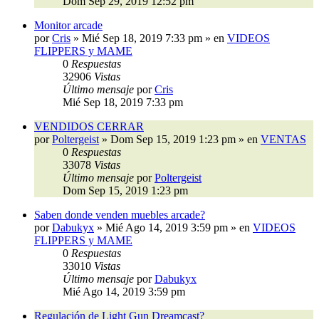
Dom Sep 29, 2019 12:52 pm
Monitor arcade
por
Cris
»
Mié Sep 18, 2019 7:33 pm
» en
VIDEOS
FLIPPERS y MAME
0
Respuestas
32906
Vistas
Último mensaje
por
Cris
Mié Sep 18, 2019 7:33 pm
VENDIDOS CERRAR
por
Poltergeist
»
Dom Sep 15, 2019 1:23 pm
» en
VENTAS
0
Respuestas
33078
Vistas
Último mensaje
por
Poltergeist
Dom Sep 15, 2019 1:23 pm
Saben donde venden muebles arcade?
por
Dabukyx
»
Mié Ago 14, 2019 3:59 pm
» en
VIDEOS
FLIPPERS y MAME
0
Respuestas
33010
Vistas
Último mensaje
por
Dabukyx
Mié Ago 14, 2019 3:59 pm
Regulación de Light Gun Dreamcast?