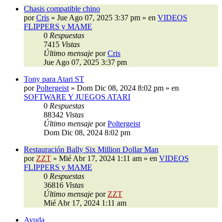
Chasis compatible chino
por
Cris
»
Jue Ago 07, 2025 3:37 pm
» en
VIDEOS
FLIPPERS y MAME
0
Respuestas
7415
Vistas
Último mensaje
por
Cris
Jue Ago 07, 2025 3:37 pm
Tony para Atari ST
por
Poltergeist
»
Dom Dic 08, 2024 8:02 pm
» en
SOFTWARE Y JUEGOS ATARI
0
Respuestas
88342
Vistas
Último mensaje
por
Poltergeist
Dom Dic 08, 2024 8:02 pm
Restauración Bally Six Million Dollar Man
por
ZZT
»
Mié Abr 17, 2024 1:11 am
» en
VIDEOS
FLIPPERS y MAME
0
Respuestas
36816
Vistas
Último mensaje
por
ZZT
Mié Abr 17, 2024 1:11 am
Ayuda