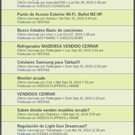
Último mensaje por
marcelo4768
«
Lun Dic 09, 2019 1:48 pm
Publicado en
JUEGOS CONSOLAS
Punto de Acceso Exterior Wi-Fi. Bullet M2 HP.
Último mensaje por
Artista
«
Vie Nov 15, 2019 3:44 pm
Publicado en
VENTAS
Busco listados Basic de canciones.
Último mensaje por
vhzc
«
Lun Oct 07, 2019 1:38 pm
Publicado en
SOFTWARE Y JUEGOS ATARI
Refrigerador MADEMSA VENDIDO CERRAR
Último mensaje por
Poltergeist
«
Lun Sep 30, 2019 2:54 am
Publicado en
VENTAS
Celulares Samsung para Tatitas!!!
Último mensaje por
Poltergeist
«
Dom Sep 29, 2019 12:52 pm
Publicado en
VENTAS
Monitor arcade
Último mensaje por
Cris
«
Mié Sep 18, 2019 7:33 pm
Publicado en
VIDEOS FLIPPERS y MAME
VENDIDOS CERRAR
Último mensaje por
Poltergeist
«
Dom Sep 15, 2019 1:23 pm
Publicado en
VENTAS
Saben donde venden muebles arcade?
Último mensaje por
Dabukyx
«
Mié Ago 14, 2019 3:59 pm
Publicado en
VIDEOS FLIPPERS y MAME
Regulación de Light Gun Dreamcast?
Último mensaje por
Tomahawk
«
Lun Abr 29, 2019 12:28 pm
Publicado en
OTRAS CONSOLAS