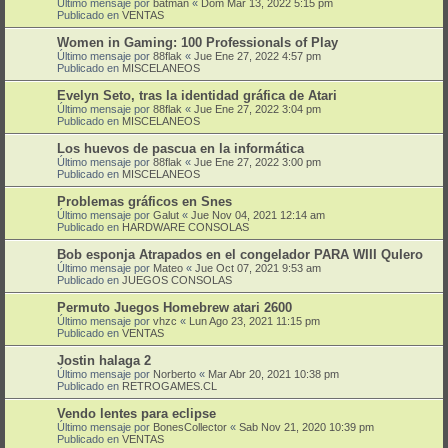
Último mensaje por
batman
«
Dom Mar 13, 2022 5:15 pm
Publicado en
VENTAS
Women in Gaming: 100 Professionals of Play
Último mensaje por
88flak
«
Jue Ene 27, 2022 4:57 pm
Publicado en
MISCELANEOS
Evelyn Seto, tras la identidad gráfica de Atari
Último mensaje por
88flak
«
Jue Ene 27, 2022 3:04 pm
Publicado en
MISCELANEOS
Los huevos de pascua en la informática
Último mensaje por
88flak
«
Jue Ene 27, 2022 3:00 pm
Publicado en
MISCELANEOS
Problemas gráficos en Snes
Último mensaje por
Galut
«
Jue Nov 04, 2021 12:14 am
Publicado en
HARDWARE CONSOLAS
Bob esponja Atrapados en el congelador PARA WIII QuIero
Último mensaje por
Mateo
«
Jue Oct 07, 2021 9:53 am
Publicado en
JUEGOS CONSOLAS
Permuto Juegos Homebrew atari 2600
Último mensaje por
vhzc
«
Lun Ago 23, 2021 11:15 pm
Publicado en
VENTAS
Jostin halaga 2
Último mensaje por
Norberto
«
Mar Abr 20, 2021 10:38 pm
Publicado en
RETROGAMES.CL
Vendo lentes para eclipse
Último mensaje por
BonesCollector
«
Sab Nov 21, 2020 10:39 pm
Publicado en
VENTAS