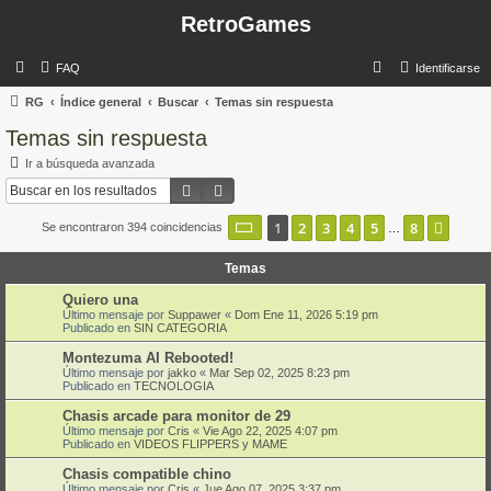
RetroGames
B
FAQ
Identificarse
u
RG
Índice general
Buscar
Temas sin respuesta
s
Temas sin respuesta
c
Ir a búsqueda avanzada
a
Buscar
Búsqueda avanzada
r
Página
1
de
8
1
2
3
4
5
8
Sigui
Se encontraron 394 coincidencias
…
Temas
Quiero una
Último mensaje por
Suppawer
«
Dom Ene 11, 2026 5:19 pm
Publicado en
SIN CATEGORIA
Montezuma AI Rebooted!
Último mensaje por
jakko
«
Mar Sep 02, 2025 8:23 pm
Publicado en
TECNOLOGIA
Chasis arcade para monitor de 29
Último mensaje por
Cris
«
Vie Ago 22, 2025 4:07 pm
Publicado en
VIDEOS FLIPPERS y MAME
Chasis compatible chino
Último mensaje por
Cris
«
Jue Ago 07, 2025 3:37 pm