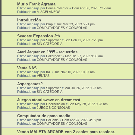
Murio Frank Agrama
Último mensaje por
BonesCollector
«
Dom Abr 30, 2023 7:12 am
Publicado en
MISCELANEOS
Introducción
Último mensaje por
krap
«
Jue Mar 23, 2023 5:21 pm
Publicado en
COMPUTADORES Y CONSOLAS
Seagate Expansion 2tb
Último mensaje por
Suppawer
«
Sab Feb 11, 2023 7:29 pm
Publicado en
SIN CATEGORIA
Atari Jaguar en 1995 - recuerdos
Último mensaje por
Poltergeist
«
Mar Dic 27, 2022 9:06 am
Publicado en
COMPUTADORES Y CONSOLAS
Venta NAS
Último mensaje por
faz
«
Jue Nov 10, 2022 10:37 am
Publicado en
VENTAS
Aspergames?
Último mensaje por
Suppawer
«
Mar Jul 26, 2022 9:23 am
Publicado en
SIN CATEGORIA
Juegos atomiswave en dreamcast
Último mensaje por
Chelinchelon
«
Sab May 28, 2022 9:28 am
Publicado en
JUEGOS CONSOLAS
Computador de gama media
Último mensaje por
Peluchin
«
Dom Abr 24, 2022 4:18 pm
Publicado en
COMPUTADORES Y CONSOLAS
Vendo MALETA ARCADE con 2 cables para resoldar.