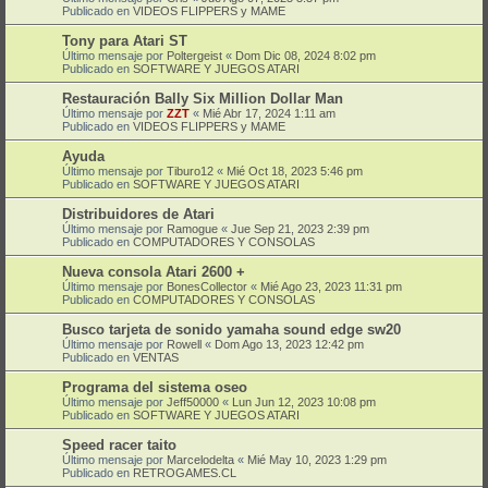
Publicado en
VIDEOS FLIPPERS y MAME
Tony para Atari ST
Último mensaje por
Poltergeist
«
Dom Dic 08, 2024 8:02 pm
Publicado en
SOFTWARE Y JUEGOS ATARI
Restauración Bally Six Million Dollar Man
Último mensaje por
ZZT
«
Mié Abr 17, 2024 1:11 am
Publicado en
VIDEOS FLIPPERS y MAME
Ayuda
Último mensaje por
Tiburo12
«
Mié Oct 18, 2023 5:46 pm
Publicado en
SOFTWARE Y JUEGOS ATARI
Distribuidores de Atari
Último mensaje por
Ramogue
«
Jue Sep 21, 2023 2:39 pm
Publicado en
COMPUTADORES Y CONSOLAS
Nueva consola Atari 2600 +
Último mensaje por
BonesCollector
«
Mié Ago 23, 2023 11:31 pm
Publicado en
COMPUTADORES Y CONSOLAS
Busco tarjeta de sonido yamaha sound edge sw20
Último mensaje por
Rowell
«
Dom Ago 13, 2023 12:42 pm
Publicado en
VENTAS
Programa del sistema oseo
Último mensaje por
Jeff50000
«
Lun Jun 12, 2023 10:08 pm
Publicado en
SOFTWARE Y JUEGOS ATARI
Speed racer taito
Último mensaje por
Marcelodelta
«
Mié May 10, 2023 1:29 pm
Publicado en
RETROGAMES.CL