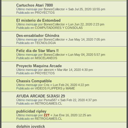
Cartuchos Atari 7800
Último mensaje por
BonesCollector
«
Sab Jul 25, 2020 10:55 pm
Publicado en
PROYECTOS
El misterio de Entombed
Último mensaje por
BonesCollector
«
Lun Jun 22, 2020 2:23 pm
Publicado en
COMPUTADORES Y CONSOLAS
Des-ensablador Ghindra
Último mensaje por
BonesCollector
«
Jue May 14, 2020 7:05 pm
Publicado en
TECNOLOGIA
Feliz dia de Star Wars !!
Último mensaje por
BonesCollector
«
Lun May 04, 2020 5:57 pm
Publicado en
MISCELANEOS
Proyecto Maquina Arcade
Último mensaje por
alexsm
«
Mar Abr 14, 2020 4:30 pm
Publicado en
PROYECTOS
Chassis Compatible
Último mensaje por
Cris
«
Lun Feb 24, 2020 4:22 pm
Publicado en
VIDEOS FLIPPERS y MAME
AYUDA ARCADE SIJIASI 29
Último mensaje por
Psma587
«
Sab Feb 22, 2020 4:37 pm
Publicado en
RETROGAMES.CL
publicidad ripley
Último mensaje por
ZZT
«
Jue Ene 16, 2020 12:25 am
Publicado en
RETROGAMES.CL
dolphin joystick