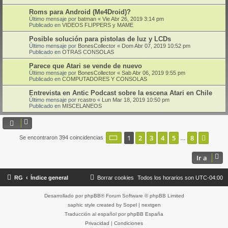
Roms para Android (Me4Droid)?
Último mensaje por
batman
«
Vie Abr 26, 2019 3:14 pm
Publicado en
VIDEOS FLIPPERS y MAME
Posible solución para pistolas de luz y LCDs
Último mensaje por
BonesCollector
«
Dom Abr 07, 2019 10:52 pm
Publicado en
OTRAS CONSOLAS
Parece que Atari se vende de nuevo
Último mensaje por
BonesCollector
«
Sab Abr 06, 2019 9:55 pm
Publicado en
COMPUTADORES Y CONSOLAS
Entrevista en Antic Podcast sobre la escena Atari en Chile
Último mensaje por
rcastro
«
Lun Mar 18, 2019 10:50 pm
Publicado en
MISCELANEOS
Página
1
de
8
1
2
3
4
5
8
Sigui
Se encontraron 394 coincidencias
…
Ir a
RG
Índice general
Borrar cookies
Todos los horarios son
UTC-04:00
Desarrollado por
phpBB
® Forum Software © phpBB Limited
saphic style created by
Sopel
|
nextgen
Traducción al español por
phpBB España
Privacidad
|
Condiciones