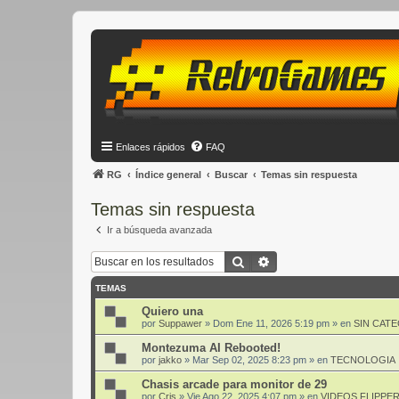
Enlaces rápidos
FAQ
RG
Índice general
Buscar
Temas sin respuesta
Temas sin respuesta
Ir a búsqueda avanzada
Buscar
Búsqueda avanzada
TEMAS
Quiero una
por
Suppawer
»
Dom Ene 11, 2026 5:19 pm
» en
SIN CAT
Montezuma AI Rebooted!
por
jakko
»
Mar Sep 02, 2025 8:23 pm
» en
TECNOLOGIA
Chasis arcade para monitor de 29
por
Cris
»
Vie Ago 22, 2025 4:07 pm
» en
VIDEOS FLIPPE