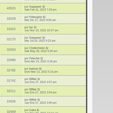
por
Suppawer
42615
Sab Feb 11, 2023 7:29 pm
por
Poltergeist
33229
Mar Dic 27, 2022 9:06 am
por
faz
31622
Jue Nov 10, 2022 10:37 am
por
Suppawer
32175
Mar Jul 26, 2022 9:23 am
por
Chelinchelon
32503
Sab May 28, 2022 9:28 am
por
Peluchin
32580
Dom Abr 24, 2022 4:18 pm
por
batman
32782
Dom Mar 13, 2022 5:15 pm
por
88flak
31742
Jue Ene 27, 2022 4:57 pm
por
88flak
32211
Jue Ene 27, 2022 3:04 pm
por
88flak
31626
Jue Ene 27, 2022 3:00 pm
por
Galut
32409
Jue Nov 04, 2021 12:14 am