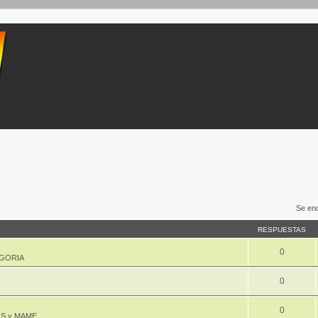
Se en
RESPUESTAS
0
EGORIA
0
0
RS y MAME