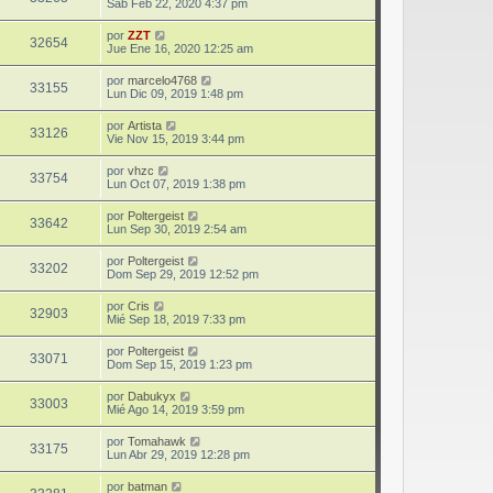
Sab Feb 22, 2020 4:37 pm
por
ZZT
32654
Jue Ene 16, 2020 12:25 am
por
marcelo4768
33155
Lun Dic 09, 2019 1:48 pm
por
Artista
33126
Vie Nov 15, 2019 3:44 pm
por
vhzc
33754
Lun Oct 07, 2019 1:38 pm
por
Poltergeist
33642
Lun Sep 30, 2019 2:54 am
por
Poltergeist
33202
Dom Sep 29, 2019 12:52 pm
por
Cris
32903
Mié Sep 18, 2019 7:33 pm
por
Poltergeist
33071
Dom Sep 15, 2019 1:23 pm
por
Dabukyx
33003
Mié Ago 14, 2019 3:59 pm
por
Tomahawk
33175
Lun Abr 29, 2019 12:28 pm
por
batman