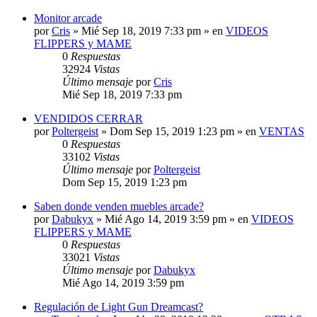
Monitor arcade
por
Cris
»
Mié Sep 18, 2019 7:33 pm
» en
VIDEOS
FLIPPERS y MAME
0
Respuestas
32924
Vistas
Último mensaje
por
Cris
Mié Sep 18, 2019 7:33 pm
VENDIDOS CERRAR
por
Poltergeist
»
Dom Sep 15, 2019 1:23 pm
» en
VENTAS
0
Respuestas
33102
Vistas
Último mensaje
por
Poltergeist
Dom Sep 15, 2019 1:23 pm
Saben donde venden muebles arcade?
por
Dabukyx
»
Mié Ago 14, 2019 3:59 pm
» en
VIDEOS
FLIPPERS y MAME
0
Respuestas
33021
Vistas
Último mensaje
por
Dabukyx
Mié Ago 14, 2019 3:59 pm
Regulación de Light Gun Dreamcast?