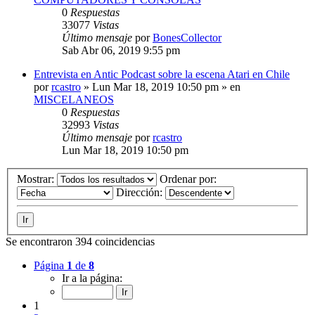
0
Respuestas
33077
Vistas
Último mensaje
por
BonesCollector
Sab Abr 06, 2019 9:55 pm
Entrevista en Antic Podcast sobre la escena Atari en Chile
por
rcastro
»
Lun Mar 18, 2019 10:50 pm
» en
MISCELANEOS
0
Respuestas
32993
Vistas
Último mensaje
por
rcastro
Lun Mar 18, 2019 10:50 pm
Mostrar:
Ordenar por:
Dirección:
Se encontraron 394 coincidencias
Página
1
de
8
Ir a la página:
1