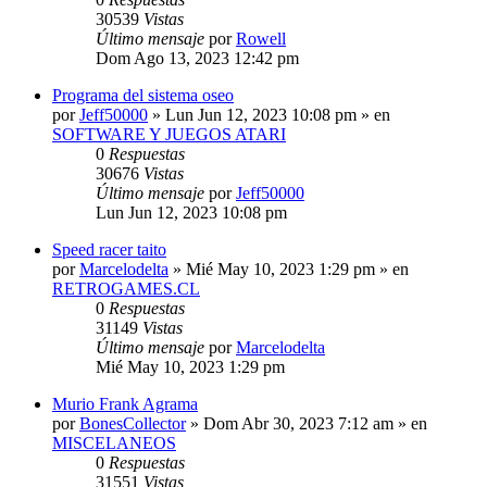
30539
Vistas
Último mensaje
por
Rowell
Dom Ago 13, 2023 12:42 pm
Programa del sistema oseo
por
Jeff50000
»
Lun Jun 12, 2023 10:08 pm
» en
SOFTWARE Y JUEGOS ATARI
0
Respuestas
30676
Vistas
Último mensaje
por
Jeff50000
Lun Jun 12, 2023 10:08 pm
Speed racer taito
por
Marcelodelta
»
Mié May 10, 2023 1:29 pm
» en
RETROGAMES.CL
0
Respuestas
31149
Vistas
Último mensaje
por
Marcelodelta
Mié May 10, 2023 1:29 pm
Murio Frank Agrama
por
BonesCollector
»
Dom Abr 30, 2023 7:12 am
» en
MISCELANEOS
0
Respuestas
31551
Vistas