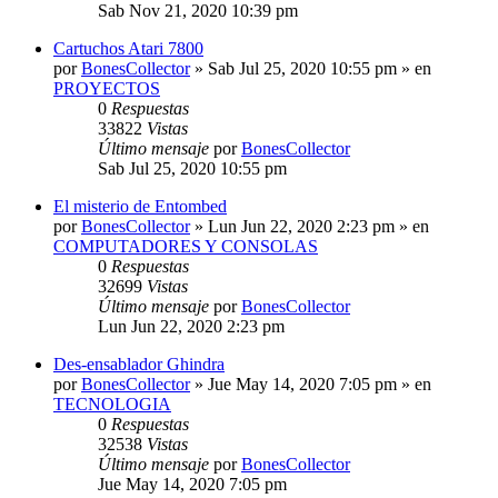
Sab Nov 21, 2020 10:39 pm
Cartuchos Atari 7800
por
BonesCollector
»
Sab Jul 25, 2020 10:55 pm
» en
PROYECTOS
0
Respuestas
33822
Vistas
Último mensaje
por
BonesCollector
Sab Jul 25, 2020 10:55 pm
El misterio de Entombed
por
BonesCollector
»
Lun Jun 22, 2020 2:23 pm
» en
COMPUTADORES Y CONSOLAS
0
Respuestas
32699
Vistas
Último mensaje
por
BonesCollector
Lun Jun 22, 2020 2:23 pm
Des-ensablador Ghindra
por
BonesCollector
»
Jue May 14, 2020 7:05 pm
» en
TECNOLOGIA
0
Respuestas
32538
Vistas
Último mensaje
por
BonesCollector
Jue May 14, 2020 7:05 pm