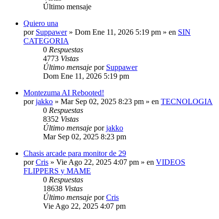
Último mensaje
Quiero una
por
Suppawer
»
Dom Ene 11, 2026 5:19 pm
» en
SIN
CATEGORIA
0
Respuestas
4773
Vistas
Último mensaje
por
Suppawer
Dom Ene 11, 2026 5:19 pm
Montezuma AI Rebooted!
por
jakko
»
Mar Sep 02, 2025 8:23 pm
» en
TECNOLOGIA
0
Respuestas
8352
Vistas
Último mensaje
por
jakko
Mar Sep 02, 2025 8:23 pm
Chasis arcade para monitor de 29
por
Cris
»
Vie Ago 22, 2025 4:07 pm
» en
VIDEOS
FLIPPERS y MAME
0
Respuestas
18638
Vistas
Último mensaje
por
Cris
Vie Ago 22, 2025 4:07 pm