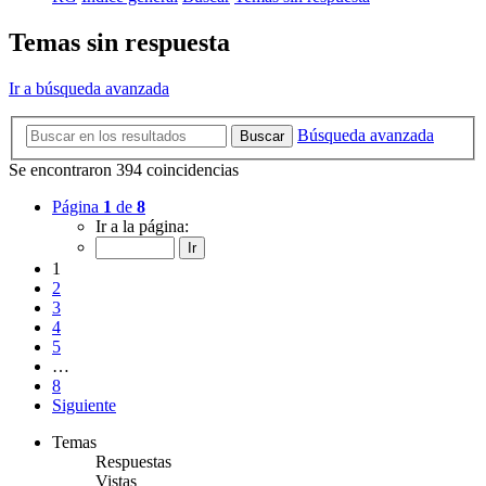
Temas sin respuesta
Ir a búsqueda avanzada
Búsqueda avanzada
Buscar
Se encontraron 394 coincidencias
Página
1
de
8
Ir a la página:
1
2
3
4
5
…
8
Siguiente
Temas
Respuestas
Vistas