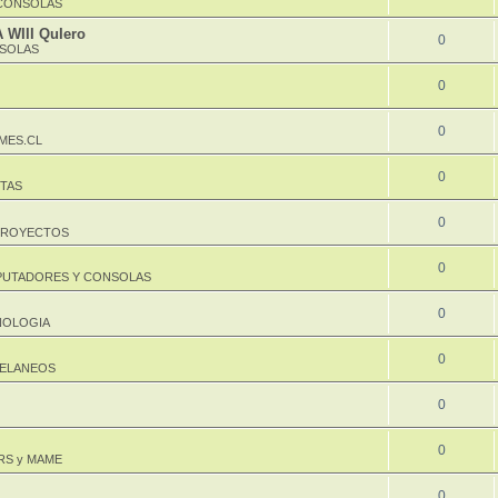
CONSOLAS
 WIII QuIero
0
SOLAS
0
0
MES.CL
0
TAS
0
PROYECTOS
0
UTADORES Y CONSOLAS
0
NOLOGIA
0
CELANEOS
0
0
RS y MAME
0