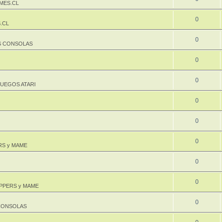
MES.CL
0
.CL
0
 CONSOLAS
0
0
UEGOS ATARI
0
0
0
RS y MAME
0
0
IPPERS y MAME
0
CONSOLAS