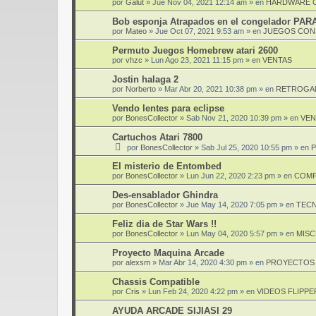
por
Galut
»
Jue Nov 04, 2021 12:14 am
» en
HARDWARE 
Bob esponja Atrapados en el congelador PARA
por
Mateo
»
Jue Oct 07, 2021 9:53 am
» en
JUEGOS CON
Permuto Juegos Homebrew atari 2600
por
vhzc
»
Lun Ago 23, 2021 11:15 pm
» en
VENTAS
Jostin halaga 2
por
Norberto
»
Mar Abr 20, 2021 10:38 pm
» en
RETROGA
Vendo lentes para eclipse
por
BonesCollector
»
Sab Nov 21, 2020 10:39 pm
» en
VEN
Cartuchos Atari 7800
por
BonesCollector
»
Sab Jul 25, 2020 10:55 pm
» en
El misterio de Entombed
por
BonesCollector
»
Lun Jun 22, 2020 2:23 pm
» en
COMP
Des-ensablador Ghindra
por
BonesCollector
»
Jue May 14, 2020 7:05 pm
» en
TEC
Feliz dia de Star Wars !!
por
BonesCollector
»
Lun May 04, 2020 5:57 pm
» en
MIS
Proyecto Maquina Arcade
por
alexsm
»
Mar Abr 14, 2020 4:30 pm
» en
PROYECTOS
Chassis Compatible
por
Cris
»
Lun Feb 24, 2020 4:22 pm
» en
VIDEOS FLIPPE
AYUDA ARCADE SIJIASI 29