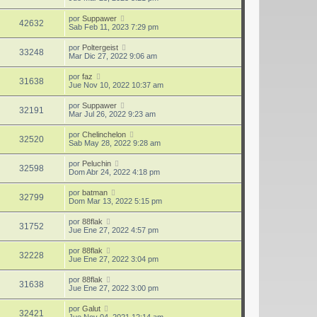
por
Suppawer
42632
Sab Feb 11, 2023 7:29 pm
por
Poltergeist
33248
Mar Dic 27, 2022 9:06 am
por
faz
31638
Jue Nov 10, 2022 10:37 am
por
Suppawer
32191
Mar Jul 26, 2022 9:23 am
por
Chelinchelon
32520
Sab May 28, 2022 9:28 am
por
Peluchin
32598
Dom Abr 24, 2022 4:18 pm
por
batman
32799
Dom Mar 13, 2022 5:15 pm
por
88flak
31752
Jue Ene 27, 2022 4:57 pm
por
88flak
32228
Jue Ene 27, 2022 3:04 pm
por
88flak
31638
Jue Ene 27, 2022 3:00 pm
por
Galut
32421
Jue Nov 04, 2021 12:14 am