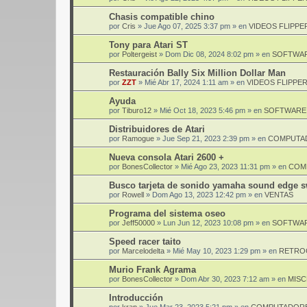
Chasis compatible chino
por
Cris
»
Jue Ago 07, 2025 3:37 pm
» en
VIDEOS FLIPPE
Tony para Atari ST
por
Poltergeist
»
Dom Dic 08, 2024 8:02 pm
» en
SOFTWAR
Restauración Bally Six Million Dollar Man
por
ZZT
»
Mié Abr 17, 2024 1:11 am
» en
VIDEOS FLIPPE
Ayuda
por
Tiburo12
»
Mié Oct 18, 2023 5:46 pm
» en
SOFTWARE 
Distribuidores de Atari
por
Ramogue
»
Jue Sep 21, 2023 2:39 pm
» en
COMPUTA
Nueva consola Atari 2600 +
por
BonesCollector
»
Mié Ago 23, 2023 11:31 pm
» en
COM
Busco tarjeta de sonido yamaha sound edge 
por
Rowell
»
Dom Ago 13, 2023 12:42 pm
» en
VENTAS
Programa del sistema oseo
por
Jeff50000
»
Lun Jun 12, 2023 10:08 pm
» en
SOFTWAR
Speed racer taito
por
Marcelodelta
»
Mié May 10, 2023 1:29 pm
» en
RETRO
Murio Frank Agrama
por
BonesCollector
»
Dom Abr 30, 2023 7:12 am
» en
MIS
Introducción
por
krap
»
Jue Mar 23, 2023 5:21 pm
» en
COMPUTADORE