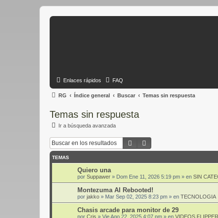
Enlaces rápidos
FAQ
RG
Índice general
Buscar
Temas sin respuesta
Temas sin respuesta
Ir a búsqueda avanzada
Buscar
Búsqueda avanzada
TEMAS
Quiero una
por
Suppawer
»
Dom Ene 11, 2026 5:19 pm
» en
SIN CAT
Montezuma AI Rebooted!
por
jakko
»
Mar Sep 02, 2025 8:23 pm
» en
TECNOLOGIA
Chasis arcade para monitor de 29
por
Cris
»
Vie Ago 22, 2025 4:07 pm
» en
VIDEOS FLIPPE