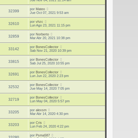
por
Mateo
32399
Jue Oct 07, 2021 9:53 am
por
vhzc
32610
Lun Ago 23, 2021 11:15 pm
por
Norberto
32859
Mar Abr 20, 2021 10:38 pm
por
BonesCollector
33142
Sab Nov 21, 2020 10:39 pm
por
BonesCollector
33815
Sab Jul 25, 2020 10:55 pm
por
BonesCollector
32691
Lun Jun 22, 2020 2:23 pm
por
BonesCollector
32532
Jue May 14, 2020 7:05 pm
por
BonesCollector
32719
Lun May 04, 2020 5:57 pm
por
alexsm
33205
Mar Abr 14, 2020 4:30 pm
por
Cris
33203
Lun Feb 24, 2020 4:22 pm
por
Psma587
33280