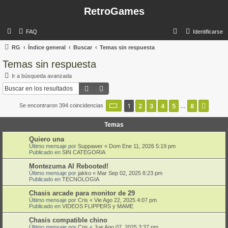
RetroGames
B
FAQ
Identificarse
u
RG
Índice general
Buscar
Temas sin respuesta
s
Temas sin respuesta
c
Ir a búsqueda avanzada
a
Buscar
Búsqueda avanzada
r
Página
1
de
8
1
2
3
4
5
8
Sigui
Se encontraron 394 coincidencias
…
Temas
Quiero una
Último mensaje por
Suppawer
«
Dom Ene 11, 2026 5:19 pm
Publicado en
SIN CATEGORIA
Montezuma AI Rebooted!
Último mensaje por
jakko
«
Mar Sep 02, 2025 8:23 pm
Publicado en
TECNOLOGIA
Chasis arcade para monitor de 29
Último mensaje por
Cris
«
Vie Ago 22, 2025 4:07 pm
Publicado en
VIDEOS FLIPPERS y MAME
Chasis compatible chino
Último mensaje por
Cris
«
Jue Ago 07, 2025 3:37 pm