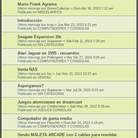
Murio Frank Agrama
Último mensaje por
BonesCollector
«
Dom Abr 30, 2023 7:12 am
Publicado en
MISCELANEOS
Introducción
Último mensaje por
krap
«
Jue Mar 23, 2023 5:21 pm
Publicado en
COMPUTADORES Y CONSOLAS
Seagate Expansion 2tb
Último mensaje por
Suppawer
«
Sab Feb 11, 2023 7:29 pm
Publicado en
SIN CATEGORIA
Atari Jaguar en 1995 - recuerdos
Último mensaje por
Poltergeist
«
Mar Dic 27, 2022 9:06 am
Publicado en
COMPUTADORES Y CONSOLAS
Venta NAS
Último mensaje por
faz
«
Jue Nov 10, 2022 10:37 am
Publicado en
VENTAS
Aspergames?
Último mensaje por
Suppawer
«
Mar Jul 26, 2022 9:23 am
Publicado en
SIN CATEGORIA
Juegos atomiswave en dreamcast
Último mensaje por
Chelinchelon
«
Sab May 28, 2022 9:28 am
Publicado en
JUEGOS CONSOLAS
Computador de gama media
Último mensaje por
Peluchin
«
Dom Abr 24, 2022 4:18 pm
Publicado en
COMPUTADORES Y CONSOLAS
Vendo MALETA ARCADE con 2 cables para resoldar.