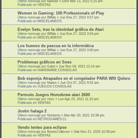
Último mensaje por
batman
«
Dom Mar 13, 2022 5:15 pm
Publicado en
VENTAS
Women in Gaming: 100 Professionals of Play
Último mensaje por
88flak
«
Jue Ene 27, 2022 4:57 pm
Publicado en
MISCELANEOS
Evelyn Seto, tras la identidad gráfica de Atari
Último mensaje por
88flak
«
Jue Ene 27, 2022 3:04 pm
Publicado en
MISCELANEOS
Los huevos de pascua en la informática
Último mensaje por
88flak
«
Jue Ene 27, 2022 3:00 pm
Publicado en
MISCELANEOS
Problemas gráficos en Snes
Último mensaje por
Galut
«
Jue Nov 04, 2021 12:14 am
Publicado en
HARDWARE CONSOLAS
Bob esponja Atrapados en el congelador PARA WIII QuIero
Último mensaje por
Mateo
«
Jue Oct 07, 2021 9:53 am
Publicado en
JUEGOS CONSOLAS
Permuto Juegos Homebrew atari 2600
Último mensaje por
vhzc
«
Lun Ago 23, 2021 11:15 pm
Publicado en
VENTAS
Jostin halaga 2
Último mensaje por
Norberto
«
Mar Abr 20, 2021 10:38 pm
Publicado en
RETROGAMES.CL
Vendo lentes para eclipse
Último mensaje por
BonesCollector
«
Sab Nov 21, 2020 10:39 pm
Publicado en
VENTAS