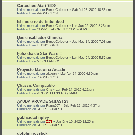
Cartuchos Atari 7800
Último mensaje por
BonesCollector
«
Sab Jul 25, 2020 10:55 pm
Publicado en
PROYECTOS
El misterio de Entombed
Último mensaje por
BonesCollector
«
Lun Jun 22, 2020 2:23 pm
Publicado en
COMPUTADORES Y CONSOLAS
Des-ensablador Ghindra
Último mensaje por
BonesCollector
«
Jue May 14, 2020 7:05 pm
Publicado en
TECNOLOGIA
Feliz dia de Star Wars !!
Último mensaje por
BonesCollector
«
Lun May 04, 2020 5:57 pm
Publicado en
MISCELANEOS
Proyecto Maquina Arcade
Último mensaje por
alexsm
«
Mar Abr 14, 2020 4:30 pm
Publicado en
PROYECTOS
Chassis Compatible
Último mensaje por
Cris
«
Lun Feb 24, 2020 4:22 pm
Publicado en
VIDEOS FLIPPERS y MAME
AYUDA ARCADE SIJIASI 29
Último mensaje por
Psma587
«
Sab Feb 22, 2020 4:37 pm
Publicado en
RETROGAMES.CL
publicidad ripley
Último mensaje por
ZZT
«
Jue Ene 16, 2020 12:25 am
Publicado en
RETROGAMES.CL
dolphin joystick