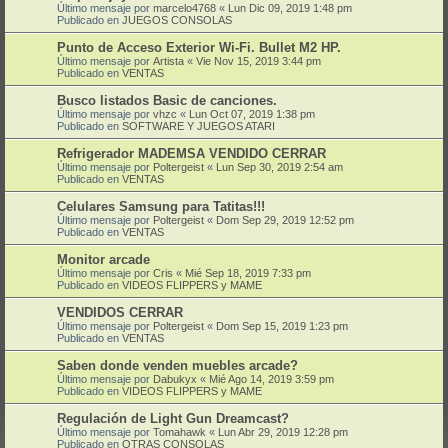
Último mensaje por
marcelo4768
«
Lun Dic 09, 2019 1:48 pm
Publicado en
JUEGOS CONSOLAS
Punto de Acceso Exterior Wi-Fi. Bullet M2 HP.
Último mensaje por
Artista
«
Vie Nov 15, 2019 3:44 pm
Publicado en
VENTAS
Busco listados Basic de canciones.
Último mensaje por
vhzc
«
Lun Oct 07, 2019 1:38 pm
Publicado en
SOFTWARE Y JUEGOS ATARI
Refrigerador MADEMSA VENDIDO CERRAR
Último mensaje por
Poltergeist
«
Lun Sep 30, 2019 2:54 am
Publicado en
VENTAS
Celulares Samsung para Tatitas!!!
Último mensaje por
Poltergeist
«
Dom Sep 29, 2019 12:52 pm
Publicado en
VENTAS
Monitor arcade
Último mensaje por
Cris
«
Mié Sep 18, 2019 7:33 pm
Publicado en
VIDEOS FLIPPERS y MAME
VENDIDOS CERRAR
Último mensaje por
Poltergeist
«
Dom Sep 15, 2019 1:23 pm
Publicado en
VENTAS
Saben donde venden muebles arcade?
Último mensaje por
Dabukyx
«
Mié Ago 14, 2019 3:59 pm
Publicado en
VIDEOS FLIPPERS y MAME
Regulación de Light Gun Dreamcast?
Último mensaje por
Tomahawk
«
Lun Abr 29, 2019 12:28 pm
Publicado en
OTRAS CONSOLAS