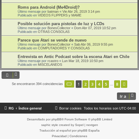
Roms para Android (Me4Droid)?
Último mensaje por
batman
«
Vie Abr 26, 2019 3:14 pm
Publicado en
VIDEOS FLIPPERS y MAME
Posible solución para pistolas de luz y LCDs
Último mensaje por
BonesCollector
«
Dom Abr 07, 2019 10:52 pm
Publicado en
OTRAS CONSOLAS
Parece que Atari se vende de nuevo
Último mensaje por
BonesCollector
«
Sab Abr 06, 2019 9:55 pm
Publicado en
COMPUTADORES Y CONSOLAS
Entrevista en Antic Podcast sobre la escena Atari en Chile
Último mensaje por
rcastro
«
Lun Mar 18, 2019 10:50 pm
Publicado en
MISCELANEOS
Página
1
de
8
1
2
3
4
5
8
Sigui
Se encontraron 394 coincidencias
…
Ir a
RG
Índice general
Borrar cookies
Todos los horarios son
UTC-04:00
Desarrollado por
phpBB
® Forum Software © phpBB Limited
saphic style created by
Sopel
|
nextgen
Traducción al español por
phpBB España
Privacidad
|
Condiciones