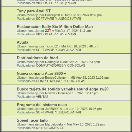
Publicado en
VIDEOS FLIPPERS y MAME
Tony para Atari ST
Último mensaje por
Poltergeist
«
Dom Dic 08, 2024 8:02 pm
Publicado en
SOFTWARE Y JUEGOS ATARI
Restauración Bally Six Million Dollar Man
Último mensaje por
ZZT
«
Mié Abr 17, 2024 1:11 am
Publicado en
VIDEOS FLIPPERS y MAME
Ayuda
Último mensaje por
Tiburo12
«
Mié Oct 18, 2023 5:46 pm
Publicado en
SOFTWARE Y JUEGOS ATARI
Distribuidores de Atari
Último mensaje por
Ramogue
«
Jue Sep 21, 2023 2:39 pm
Publicado en
COMPUTADORES Y CONSOLAS
Nueva consola Atari 2600 +
Último mensaje por
BonesCollector
«
Mié Ago 23, 2023 11:31 pm
Publicado en
COMPUTADORES Y CONSOLAS
Busco tarjeta de sonido yamaha sound edge sw20
Último mensaje por
Rowell
«
Dom Ago 13, 2023 12:42 pm
Publicado en
VENTAS
Programa del sistema oseo
Último mensaje por
Jeff50000
«
Lun Jun 12, 2023 10:08 pm
Publicado en
SOFTWARE Y JUEGOS ATARI
Speed racer taito
Último mensaje por
Marcelodelta
«
Mié May 10, 2023 1:29 pm
Publicado en
RETROGAMES.CL