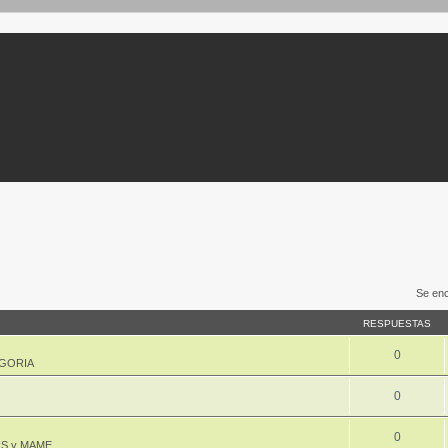
Se enc
RESPUESTAS
0
EGORIA
0
0
RS y MAME