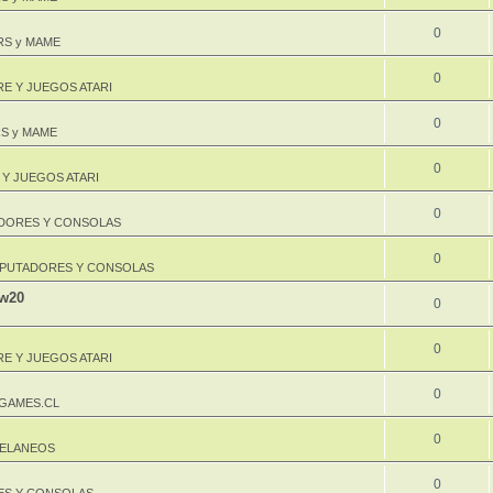
0
RS y MAME
0
E Y JUEGOS ATARI
0
RS y MAME
0
Y JUEGOS ATARI
0
DORES Y CONSOLAS
0
PUTADORES Y CONSOLAS
sw20
0
0
E Y JUEGOS ATARI
0
GAMES.CL
0
CELANEOS
0
S Y CONSOLAS