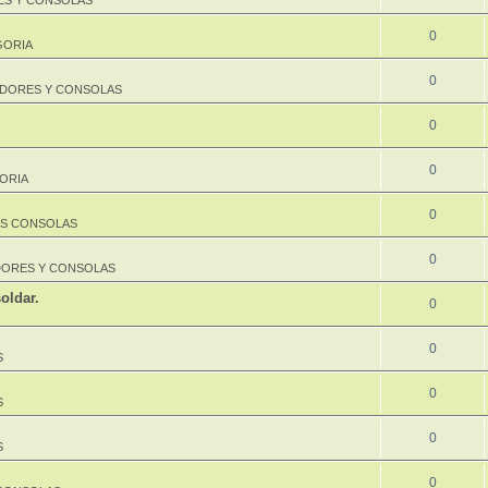
0
GORIA
0
DORES Y CONSOLAS
0
0
ORIA
0
S CONSOLAS
0
ORES Y CONSOLAS
oldar.
0
0
S
0
S
0
S
0