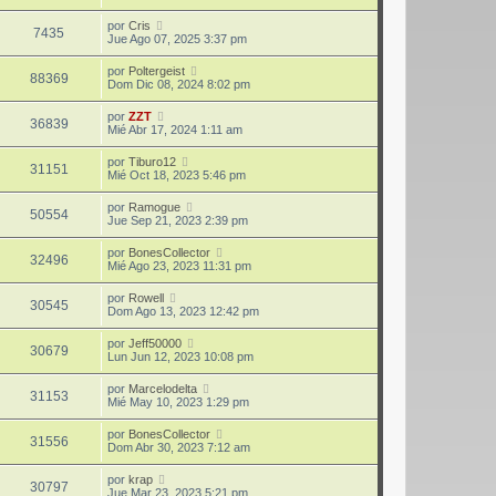
por
Cris
7435
Jue Ago 07, 2025 3:37 pm
por
Poltergeist
88369
Dom Dic 08, 2024 8:02 pm
por
ZZT
36839
Mié Abr 17, 2024 1:11 am
por
Tiburo12
31151
Mié Oct 18, 2023 5:46 pm
por
Ramogue
50554
Jue Sep 21, 2023 2:39 pm
por
BonesCollector
32496
Mié Ago 23, 2023 11:31 pm
por
Rowell
30545
Dom Ago 13, 2023 12:42 pm
por
Jeff50000
30679
Lun Jun 12, 2023 10:08 pm
por
Marcelodelta
31153
Mié May 10, 2023 1:29 pm
por
BonesCollector
31556
Dom Abr 30, 2023 7:12 am
por
krap
30797
Jue Mar 23, 2023 5:21 pm