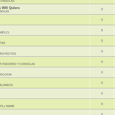
CONSOLAS
 WIII QuIero
0
SOLAS
0
0
MES.CL
0
TAS
0
PROYECTOS
0
UTADORES Y CONSOLAS
0
NOLOGIA
0
CELANEOS
0
0
RS y MAME
0