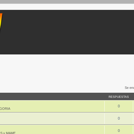
Se en
RESPUESTAS
0
EGORIA
0
0
RS y MAME