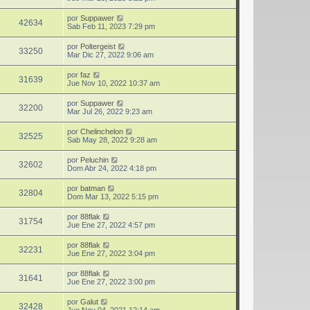
por
Suppawer
42634
Sab Feb 11, 2023 7:29 pm
por
Poltergeist
33250
Mar Dic 27, 2022 9:06 am
por
faz
31639
Jue Nov 10, 2022 10:37 am
por
Suppawer
32200
Mar Jul 26, 2022 9:23 am
por
Chelinchelon
32525
Sab May 28, 2022 9:28 am
por
Peluchin
32602
Dom Abr 24, 2022 4:18 pm
por
batman
32804
Dom Mar 13, 2022 5:15 pm
por
88flak
31754
Jue Ene 27, 2022 4:57 pm
por
88flak
32231
Jue Ene 27, 2022 3:04 pm
por
88flak
31641
Jue Ene 27, 2022 3:00 pm
por
Galut
32428
Jue Nov 04, 2021 12:14 am