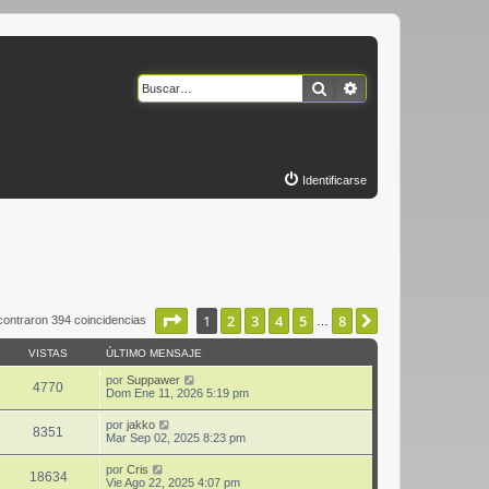
Buscar
Búsqueda avanzad
Identificarse
Página
1
de
8
1
2
3
4
5
8
Siguiente
contraron 394 coincidencias
…
VISTAS
ÚLTIMO MENSAJE
por
Suppawer
4770
Dom Ene 11, 2026 5:19 pm
por
jakko
8351
Mar Sep 02, 2025 8:23 pm
por
Cris
18634
Vie Ago 22, 2025 4:07 pm