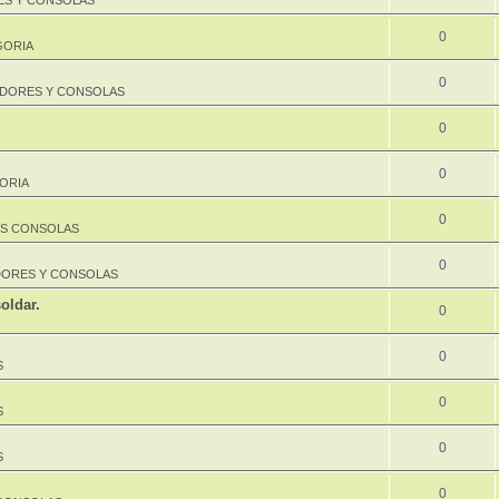
0
GORIA
0
DORES Y CONSOLAS
0
0
ORIA
0
S CONSOLAS
0
ORES Y CONSOLAS
oldar.
0
0
S
0
S
0
S
0