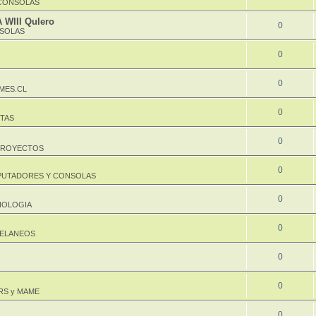
CONSOLAS
 WIII QuIero
0
SOLAS
0
0
MES.CL
0
TAS
0
PROYECTOS
0
UTADORES Y CONSOLAS
0
NOLOGIA
0
CELANEOS
0
0
RS y MAME
0