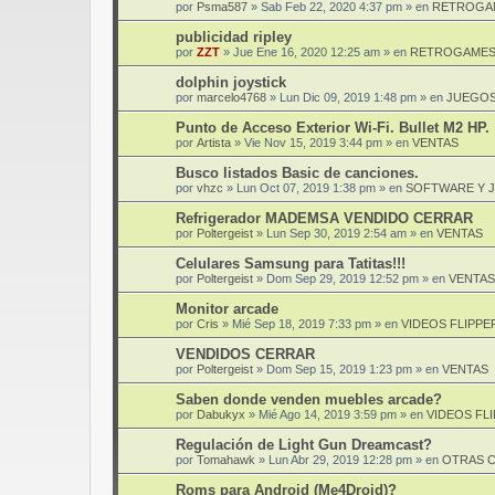
por
Psma587
»
Sab Feb 22, 2020 4:37 pm
» en
RETROGA
publicidad ripley
por
ZZT
»
Jue Ene 16, 2020 12:25 am
» en
RETROGAMES
dolphin joystick
por
marcelo4768
»
Lun Dic 09, 2019 1:48 pm
» en
JUEGOS
Punto de Acceso Exterior Wi-Fi. Bullet M2 HP.
por
Artista
»
Vie Nov 15, 2019 3:44 pm
» en
VENTAS
Busco listados Basic de canciones.
por
vhzc
»
Lun Oct 07, 2019 1:38 pm
» en
SOFTWARE Y J
Refrigerador MADEMSA VENDIDO CERRAR
por
Poltergeist
»
Lun Sep 30, 2019 2:54 am
» en
VENTAS
Celulares Samsung para Tatitas!!!
por
Poltergeist
»
Dom Sep 29, 2019 12:52 pm
» en
VENTAS
Monitor arcade
por
Cris
»
Mié Sep 18, 2019 7:33 pm
» en
VIDEOS FLIPPE
VENDIDOS CERRAR
por
Poltergeist
»
Dom Sep 15, 2019 1:23 pm
» en
VENTAS
Saben donde venden muebles arcade?
por
Dabukyx
»
Mié Ago 14, 2019 3:59 pm
» en
VIDEOS FL
Regulación de Light Gun Dreamcast?
por
Tomahawk
»
Lun Abr 29, 2019 12:28 pm
» en
OTRAS 
Roms para Android (Me4Droid)?