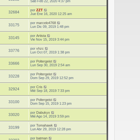
Sab Feb 22, 2020 4:37 pm
por
ZZT
32684
Jue Ene 16, 2020 12:25 am
por
marcelo4768
33175
Lun Dic 09, 2019 1:48 pm
por
Artista
33145
Vie Nov 15, 2019 3:44 pm
por
vhzc
33776
Lun Oct 07, 2019 1:38 pm
por
Poltergeist
33666
Lun Sep 30, 2019 2:54 am
por
Poltergeist
33228
Dom Sep 29, 2019 12:52 pm
por
Cris
32924
Mié Sep 18, 2019 7:33 pm
por
Poltergeist
33100
Dom Sep 15, 2019 1:23 pm
por
Dabukyx
33020
Mié Ago 14, 2019 3:59 pm
por
Tomahawk
33199
Lun Abr 29, 2019 12:28 pm
por
batman