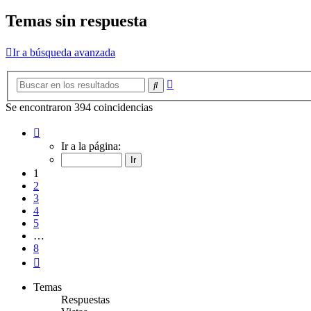
Temas sin respuesta
Ir a búsqueda avanzada
Búsqueda
Buscar
avanzada
Se encontraron 394 coincidencias
Página
1
Ir a la página:
de
8
1
2
3
4
5
…
8
Siguiente
Temas
Respuestas