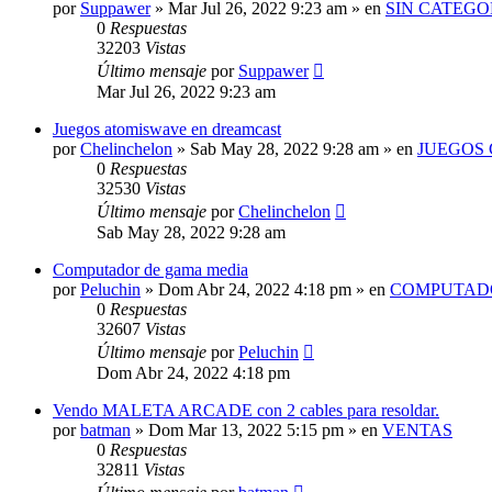
por
Suppawer
»
Mar Jul 26, 2022 9:23 am
» en
SIN CATEGO
0
Respuestas
32203
Vistas
Último mensaje
por
Suppawer
Mar Jul 26, 2022 9:23 am
Juegos atomiswave en dreamcast
por
Chelinchelon
»
Sab May 28, 2022 9:28 am
» en
JUEGOS
0
Respuestas
32530
Vistas
Último mensaje
por
Chelinchelon
Sab May 28, 2022 9:28 am
Computador de gama media
por
Peluchin
»
Dom Abr 24, 2022 4:18 pm
» en
COMPUTAD
0
Respuestas
32607
Vistas
Último mensaje
por
Peluchin
Dom Abr 24, 2022 4:18 pm
Vendo MALETA ARCADE con 2 cables para resoldar.
por
batman
»
Dom Mar 13, 2022 5:15 pm
» en
VENTAS
0
Respuestas
32811
Vistas