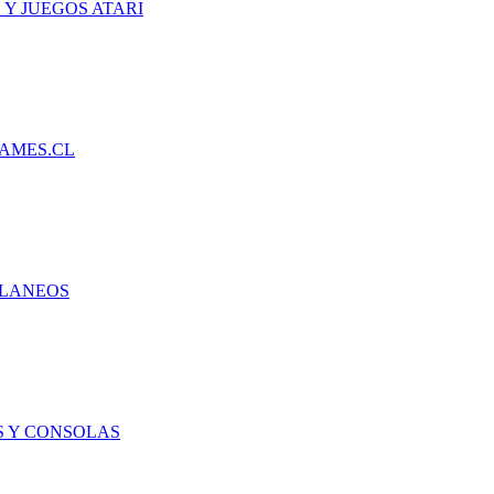
Y JUEGOS ATARI
AMES.CL
ELANEOS
 Y CONSOLAS