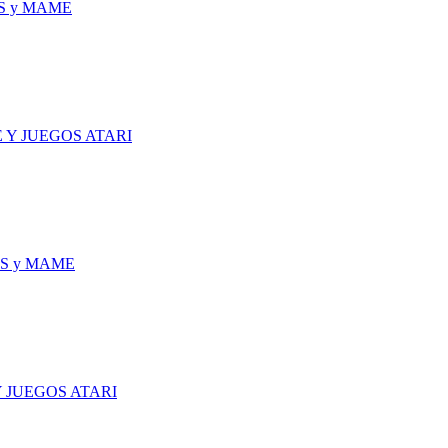
S y MAME
 Y JUEGOS ATARI
RS y MAME
 JUEGOS ATARI