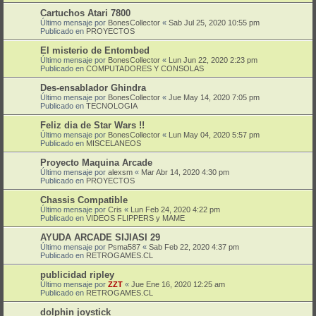
Cartuchos Atari 7800
Último mensaje por
BonesCollector
«
Sab Jul 25, 2020 10:55 pm
Publicado en
PROYECTOS
El misterio de Entombed
Último mensaje por
BonesCollector
«
Lun Jun 22, 2020 2:23 pm
Publicado en
COMPUTADORES Y CONSOLAS
Des-ensablador Ghindra
Último mensaje por
BonesCollector
«
Jue May 14, 2020 7:05 pm
Publicado en
TECNOLOGIA
Feliz dia de Star Wars !!
Último mensaje por
BonesCollector
«
Lun May 04, 2020 5:57 pm
Publicado en
MISCELANEOS
Proyecto Maquina Arcade
Último mensaje por
alexsm
«
Mar Abr 14, 2020 4:30 pm
Publicado en
PROYECTOS
Chassis Compatible
Último mensaje por
Cris
«
Lun Feb 24, 2020 4:22 pm
Publicado en
VIDEOS FLIPPERS y MAME
AYUDA ARCADE SIJIASI 29
Último mensaje por
Psma587
«
Sab Feb 22, 2020 4:37 pm
Publicado en
RETROGAMES.CL
publicidad ripley
Último mensaje por
ZZT
«
Jue Ene 16, 2020 12:25 am
Publicado en
RETROGAMES.CL
dolphin joystick