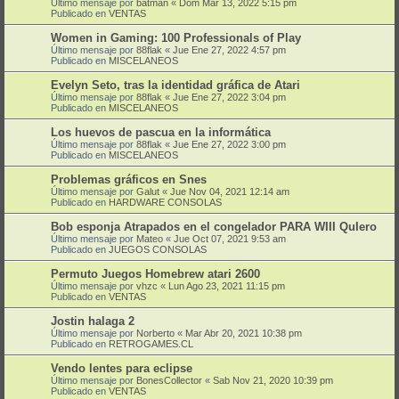
Último mensaje por
batman
«
Dom Mar 13, 2022 5:15 pm
Publicado en
VENTAS
Women in Gaming: 100 Professionals of Play
Último mensaje por
88flak
«
Jue Ene 27, 2022 4:57 pm
Publicado en
MISCELANEOS
Evelyn Seto, tras la identidad gráfica de Atari
Último mensaje por
88flak
«
Jue Ene 27, 2022 3:04 pm
Publicado en
MISCELANEOS
Los huevos de pascua en la informática
Último mensaje por
88flak
«
Jue Ene 27, 2022 3:00 pm
Publicado en
MISCELANEOS
Problemas gráficos en Snes
Último mensaje por
Galut
«
Jue Nov 04, 2021 12:14 am
Publicado en
HARDWARE CONSOLAS
Bob esponja Atrapados en el congelador PARA WIII QuIero
Último mensaje por
Mateo
«
Jue Oct 07, 2021 9:53 am
Publicado en
JUEGOS CONSOLAS
Permuto Juegos Homebrew atari 2600
Último mensaje por
vhzc
«
Lun Ago 23, 2021 11:15 pm
Publicado en
VENTAS
Jostin halaga 2
Último mensaje por
Norberto
«
Mar Abr 20, 2021 10:38 pm
Publicado en
RETROGAMES.CL
Vendo lentes para eclipse
Último mensaje por
BonesCollector
«
Sab Nov 21, 2020 10:39 pm
Publicado en
VENTAS