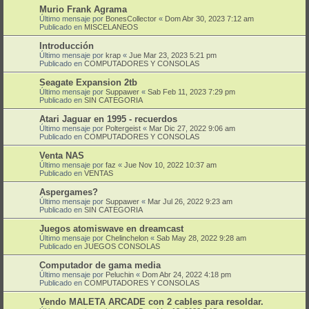
Murio Frank Agrama
Último mensaje por
BonesCollector
«
Dom Abr 30, 2023 7:12 am
Publicado en
MISCELANEOS
Introducción
Último mensaje por
krap
«
Jue Mar 23, 2023 5:21 pm
Publicado en
COMPUTADORES Y CONSOLAS
Seagate Expansion 2tb
Último mensaje por
Suppawer
«
Sab Feb 11, 2023 7:29 pm
Publicado en
SIN CATEGORIA
Atari Jaguar en 1995 - recuerdos
Último mensaje por
Poltergeist
«
Mar Dic 27, 2022 9:06 am
Publicado en
COMPUTADORES Y CONSOLAS
Venta NAS
Último mensaje por
faz
«
Jue Nov 10, 2022 10:37 am
Publicado en
VENTAS
Aspergames?
Último mensaje por
Suppawer
«
Mar Jul 26, 2022 9:23 am
Publicado en
SIN CATEGORIA
Juegos atomiswave en dreamcast
Último mensaje por
Chelinchelon
«
Sab May 28, 2022 9:28 am
Publicado en
JUEGOS CONSOLAS
Computador de gama media
Último mensaje por
Peluchin
«
Dom Abr 24, 2022 4:18 pm
Publicado en
COMPUTADORES Y CONSOLAS
Vendo MALETA ARCADE con 2 cables para resoldar.