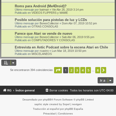
Roms para Android (Me4Droid)?
Último mensaje por
batman
«
Vie Abr 26, 2019 3:14 pm
Publicado en
VIDEOS FLIPPERS y MAME
Posible solución para pistolas de luz y LCDs
Último mensaje por
BonesCollector
«
Dom Abr 07, 2019 10:52 pm
Publicado en
OTRAS CONSOLAS
Parece que Atari se vende de nuevo
Último mensaje por
BonesCollector
«
Sab Abr 06, 2019 9:55 pm
Publicado en
COMPUTADORES Y CONSOLAS
Entrevista en Antic Podcast sobre la escena Atari en Chile
Último mensaje por
rcastro
«
Lun Mar 18, 2019 10:50 pm
Publicado en
MISCELANEOS
Página
1
de
8
1
2
3
4
5
8
Sigui
Se encontraron 394 coincidencias
…
Ir a
RG
Índice general
Borrar cookies
Todos los horarios son
UTC-04:00
Desarrollado por
phpBB
® Forum Software © phpBB Limited
saphic style created by
Sopel
|
nextgen
Traducción al español por
phpBB España
Privacidad
|
Condiciones