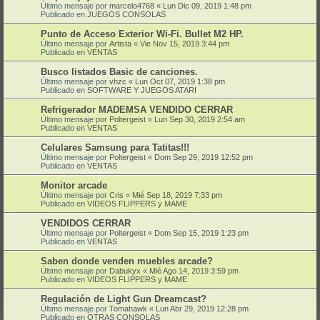
Último mensaje por
marcelo4768
«
Lun Dic 09, 2019 1:48 pm
Publicado en
JUEGOS CONSOLAS
Punto de Acceso Exterior Wi-Fi. Bullet M2 HP.
Último mensaje por
Artista
«
Vie Nov 15, 2019 3:44 pm
Publicado en
VENTAS
Busco listados Basic de canciones.
Último mensaje por
vhzc
«
Lun Oct 07, 2019 1:38 pm
Publicado en
SOFTWARE Y JUEGOS ATARI
Refrigerador MADEMSA VENDIDO CERRAR
Último mensaje por
Poltergeist
«
Lun Sep 30, 2019 2:54 am
Publicado en
VENTAS
Celulares Samsung para Tatitas!!!
Último mensaje por
Poltergeist
«
Dom Sep 29, 2019 12:52 pm
Publicado en
VENTAS
Monitor arcade
Último mensaje por
Cris
«
Mié Sep 18, 2019 7:33 pm
Publicado en
VIDEOS FLIPPERS y MAME
VENDIDOS CERRAR
Último mensaje por
Poltergeist
«
Dom Sep 15, 2019 1:23 pm
Publicado en
VENTAS
Saben donde venden muebles arcade?
Último mensaje por
Dabukyx
«
Mié Ago 14, 2019 3:59 pm
Publicado en
VIDEOS FLIPPERS y MAME
Regulación de Light Gun Dreamcast?
Último mensaje por
Tomahawk
«
Lun Abr 29, 2019 12:28 pm
Publicado en
OTRAS CONSOLAS