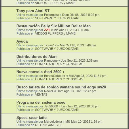
Publicado en
VIDEOS FLIPPERS y MAME
Tony para Atari ST
Último mensaje por
Poltergeist
«
Dom Dic 08, 2024 8:02 pm
Publicado en
SOFTWARE Y JUEGOS ATARI
Restauración Bally Six Million Dollar Man
Último mensaje por
ZZT
«
Mié Abr 17, 2024 1:11 am
Publicado en
VIDEOS FLIPPERS y MAME
Ayuda
Último mensaje por
Tiburo12
«
Mié Oct 18, 2023 5:46 pm
Publicado en
SOFTWARE Y JUEGOS ATARI
Distribuidores de Atari
Último mensaje por
Ramogue
«
Jue Sep 21, 2023 2:39 pm
Publicado en
COMPUTADORES Y CONSOLAS
Nueva consola Atari 2600 +
Último mensaje por
BonesCollector
«
Mié Ago 23, 2023 11:31 pm
Publicado en
COMPUTADORES Y CONSOLAS
Busco tarjeta de sonido yamaha sound edge sw20
Último mensaje por
Rowell
«
Dom Ago 13, 2023 12:42 pm
Publicado en
VENTAS
Programa del sistema oseo
Último mensaje por
Jeff50000
«
Lun Jun 12, 2023 10:08 pm
Publicado en
SOFTWARE Y JUEGOS ATARI
Speed racer taito
Último mensaje por
Marcelodelta
«
Mié May 10, 2023 1:29 pm
Publicado en
RETROGAMES.CL