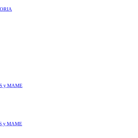
GORIA
S y MAME
S y MAME