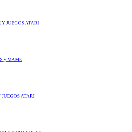
 Y JUEGOS ATARI
RS y MAME
 JUEGOS ATARI