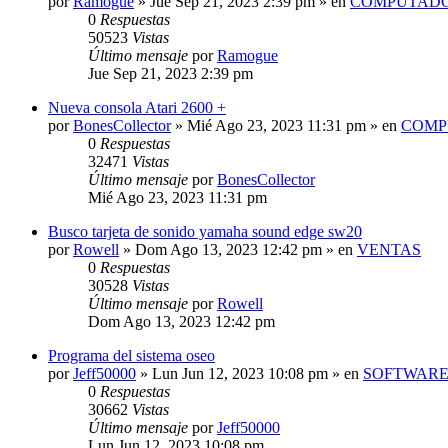
por
Ramogue
»
Jue Sep 21, 2023 2:39 pm
» en
COMPUTADO
0
Respuestas
50523
Vistas
Último mensaje
por
Ramogue
Jue Sep 21, 2023 2:39 pm
Nueva consola Atari 2600 +
por
BonesCollector
»
Mié Ago 23, 2023 11:31 pm
» en
COMP
0
Respuestas
32471
Vistas
Último mensaje
por
BonesCollector
Mié Ago 23, 2023 11:31 pm
Busco tarjeta de sonido yamaha sound edge sw20
por
Rowell
»
Dom Ago 13, 2023 12:42 pm
» en
VENTAS
0
Respuestas
30528
Vistas
Último mensaje
por
Rowell
Dom Ago 13, 2023 12:42 pm
Programa del sistema oseo
por
Jeff50000
»
Lun Jun 12, 2023 10:08 pm
» en
SOFTWARE 
0
Respuestas
30662
Vistas
Último mensaje
por
Jeff50000
Lun Jun 12, 2023 10:08 pm