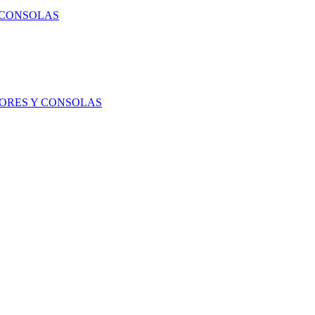
 CONSOLAS
ORES Y CONSOLAS