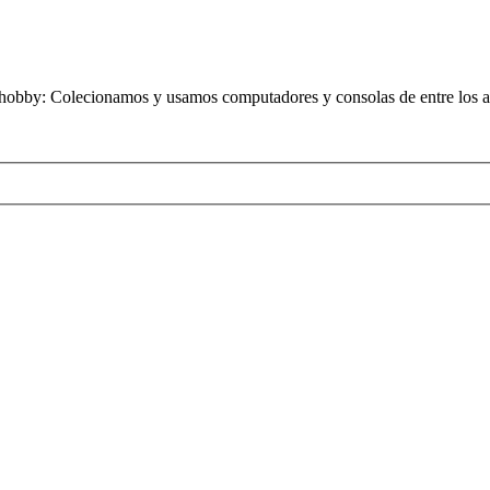
obby: Colecionamos y usamos computadores y consolas de entre los añ