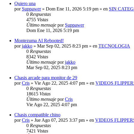
Quiero una
por
Suppawer
»
Dom Ene 11, 2026 5:19 pm
» en
SIN CATE
0
Respuestas
4755
Vistas
Último mensaje
por
Suppawer
Dom Ene 11, 2026 5:19 pm
Montezuma AI Rebooted!
por
jakko
»
Mar Sep 02, 2025 8:23 pm
» en
TECNOLOGIA
0
Respuestas
8342
Vistas
Último mensaje
por
jakko
Mar Sep 02, 2025 8:23 pm
Chasis arcade para monitor de 29
por
Cris
»
Vie Ago 22, 2025 4:07 pm
» en
VIDEOS FLIPPER
0
Respuestas
18615
Vistas
Último mensaje
por
Cris
Vie Ago 22, 2025 4:07 pm
Chasis compatible chino
por
Cris
»
Jue Ago 07, 2025 3:37 pm
» en
VIDEOS FLIPPER
0
Respuestas
7421
Vistas