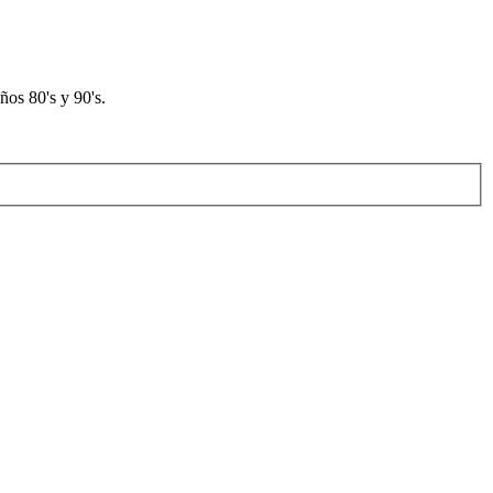
os 80's y 90's.