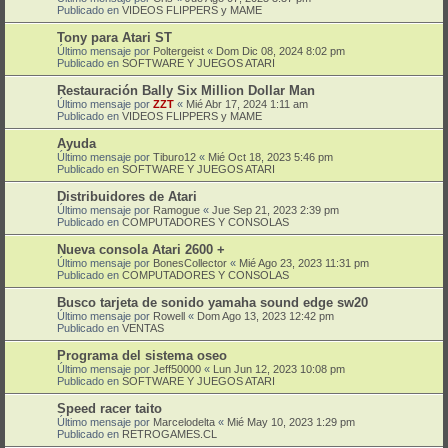
Publicado en
VIDEOS FLIPPERS y MAME
Tony para Atari ST
Último mensaje por
Poltergeist
«
Dom Dic 08, 2024 8:02 pm
Publicado en
SOFTWARE Y JUEGOS ATARI
Restauración Bally Six Million Dollar Man
Último mensaje por
ZZT
«
Mié Abr 17, 2024 1:11 am
Publicado en
VIDEOS FLIPPERS y MAME
Ayuda
Último mensaje por
Tiburo12
«
Mié Oct 18, 2023 5:46 pm
Publicado en
SOFTWARE Y JUEGOS ATARI
Distribuidores de Atari
Último mensaje por
Ramogue
«
Jue Sep 21, 2023 2:39 pm
Publicado en
COMPUTADORES Y CONSOLAS
Nueva consola Atari 2600 +
Último mensaje por
BonesCollector
«
Mié Ago 23, 2023 11:31 pm
Publicado en
COMPUTADORES Y CONSOLAS
Busco tarjeta de sonido yamaha sound edge sw20
Último mensaje por
Rowell
«
Dom Ago 13, 2023 12:42 pm
Publicado en
VENTAS
Programa del sistema oseo
Último mensaje por
Jeff50000
«
Lun Jun 12, 2023 10:08 pm
Publicado en
SOFTWARE Y JUEGOS ATARI
Speed racer taito
Último mensaje por
Marcelodelta
«
Mié May 10, 2023 1:29 pm
Publicado en
RETROGAMES.CL