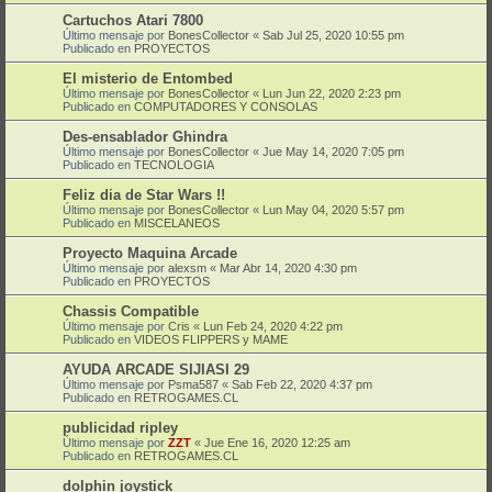
Cartuchos Atari 7800
Último mensaje por
BonesCollector
«
Sab Jul 25, 2020 10:55 pm
Publicado en
PROYECTOS
El misterio de Entombed
Último mensaje por
BonesCollector
«
Lun Jun 22, 2020 2:23 pm
Publicado en
COMPUTADORES Y CONSOLAS
Des-ensablador Ghindra
Último mensaje por
BonesCollector
«
Jue May 14, 2020 7:05 pm
Publicado en
TECNOLOGIA
Feliz dia de Star Wars !!
Último mensaje por
BonesCollector
«
Lun May 04, 2020 5:57 pm
Publicado en
MISCELANEOS
Proyecto Maquina Arcade
Último mensaje por
alexsm
«
Mar Abr 14, 2020 4:30 pm
Publicado en
PROYECTOS
Chassis Compatible
Último mensaje por
Cris
«
Lun Feb 24, 2020 4:22 pm
Publicado en
VIDEOS FLIPPERS y MAME
AYUDA ARCADE SIJIASI 29
Último mensaje por
Psma587
«
Sab Feb 22, 2020 4:37 pm
Publicado en
RETROGAMES.CL
publicidad ripley
Último mensaje por
ZZT
«
Jue Ene 16, 2020 12:25 am
Publicado en
RETROGAMES.CL
dolphin joystick