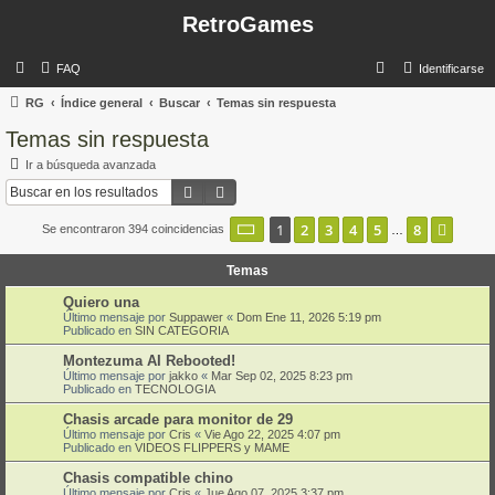
RetroGames
B
FAQ
Identificarse
u
RG
Índice general
Buscar
Temas sin respuesta
s
Temas sin respuesta
c
Ir a búsqueda avanzada
a
Buscar
Búsqueda avanzada
r
Página
1
de
8
1
2
3
4
5
8
Sigui
Se encontraron 394 coincidencias
…
Temas
Quiero una
Último mensaje por
Suppawer
«
Dom Ene 11, 2026 5:19 pm
Publicado en
SIN CATEGORIA
Montezuma AI Rebooted!
Último mensaje por
jakko
«
Mar Sep 02, 2025 8:23 pm
Publicado en
TECNOLOGIA
Chasis arcade para monitor de 29
Último mensaje por
Cris
«
Vie Ago 22, 2025 4:07 pm
Publicado en
VIDEOS FLIPPERS y MAME
Chasis compatible chino
Último mensaje por
Cris
«
Jue Ago 07, 2025 3:37 pm