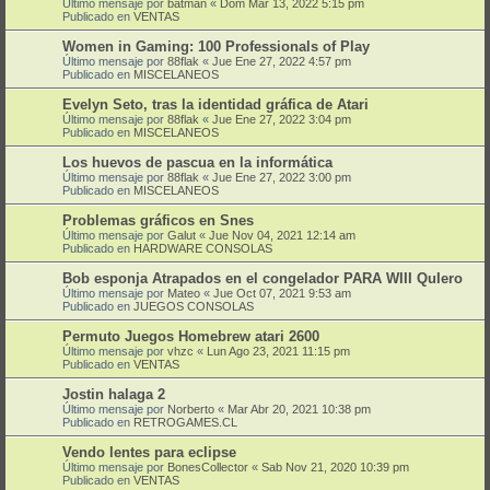
Último mensaje por
batman
«
Dom Mar 13, 2022 5:15 pm
Publicado en
VENTAS
Women in Gaming: 100 Professionals of Play
Último mensaje por
88flak
«
Jue Ene 27, 2022 4:57 pm
Publicado en
MISCELANEOS
Evelyn Seto, tras la identidad gráfica de Atari
Último mensaje por
88flak
«
Jue Ene 27, 2022 3:04 pm
Publicado en
MISCELANEOS
Los huevos de pascua en la informática
Último mensaje por
88flak
«
Jue Ene 27, 2022 3:00 pm
Publicado en
MISCELANEOS
Problemas gráficos en Snes
Último mensaje por
Galut
«
Jue Nov 04, 2021 12:14 am
Publicado en
HARDWARE CONSOLAS
Bob esponja Atrapados en el congelador PARA WIII QuIero
Último mensaje por
Mateo
«
Jue Oct 07, 2021 9:53 am
Publicado en
JUEGOS CONSOLAS
Permuto Juegos Homebrew atari 2600
Último mensaje por
vhzc
«
Lun Ago 23, 2021 11:15 pm
Publicado en
VENTAS
Jostin halaga 2
Último mensaje por
Norberto
«
Mar Abr 20, 2021 10:38 pm
Publicado en
RETROGAMES.CL
Vendo lentes para eclipse
Último mensaje por
BonesCollector
«
Sab Nov 21, 2020 10:39 pm
Publicado en
VENTAS