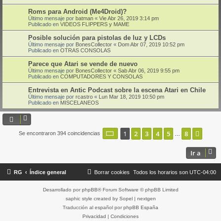
Roms para Android (Me4Droid)?
Último mensaje por
batman
«
Vie Abr 26, 2019 3:14 pm
Publicado en
VIDEOS FLIPPERS y MAME
Posible solución para pistolas de luz y LCDs
Último mensaje por
BonesCollector
«
Dom Abr 07, 2019 10:52 pm
Publicado en
OTRAS CONSOLAS
Parece que Atari se vende de nuevo
Último mensaje por
BonesCollector
«
Sab Abr 06, 2019 9:55 pm
Publicado en
COMPUTADORES Y CONSOLAS
Entrevista en Antic Podcast sobre la escena Atari en Chile
Último mensaje por
rcastro
«
Lun Mar 18, 2019 10:50 pm
Publicado en
MISCELANEOS
Página
1
de
8
1
2
3
4
5
8
Sigui
Se encontraron 394 coincidencias
…
Ir a
RG
Índice general
Borrar cookies
Todos los horarios son
UTC-04:00
Desarrollado por
phpBB
® Forum Software © phpBB Limited
saphic style created by
Sopel
|
nextgen
Traducción al español por
phpBB España
Privacidad
|
Condiciones