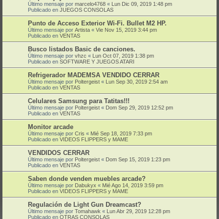
Último mensaje por
marcelo4768
«
Lun Dic 09, 2019 1:48 pm
Publicado en
JUEGOS CONSOLAS
Punto de Acceso Exterior Wi-Fi. Bullet M2 HP.
Último mensaje por
Artista
«
Vie Nov 15, 2019 3:44 pm
Publicado en
VENTAS
Busco listados Basic de canciones.
Último mensaje por
vhzc
«
Lun Oct 07, 2019 1:38 pm
Publicado en
SOFTWARE Y JUEGOS ATARI
Refrigerador MADEMSA VENDIDO CERRAR
Último mensaje por
Poltergeist
«
Lun Sep 30, 2019 2:54 am
Publicado en
VENTAS
Celulares Samsung para Tatitas!!!
Último mensaje por
Poltergeist
«
Dom Sep 29, 2019 12:52 pm
Publicado en
VENTAS
Monitor arcade
Último mensaje por
Cris
«
Mié Sep 18, 2019 7:33 pm
Publicado en
VIDEOS FLIPPERS y MAME
VENDIDOS CERRAR
Último mensaje por
Poltergeist
«
Dom Sep 15, 2019 1:23 pm
Publicado en
VENTAS
Saben donde venden muebles arcade?
Último mensaje por
Dabukyx
«
Mié Ago 14, 2019 3:59 pm
Publicado en
VIDEOS FLIPPERS y MAME
Regulación de Light Gun Dreamcast?
Último mensaje por
Tomahawk
«
Lun Abr 29, 2019 12:28 pm
Publicado en
OTRAS CONSOLAS