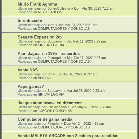
Murio Frank Agrama
Último mensaje por
BonesCollector
«
Dom Abr 30, 2023 7:12 am
Publicado en
MISCELANEOS
Introducción
Último mensaje por
krap
«
Jue Mar 23, 2023 5:21 pm
Publicado en
COMPUTADORES Y CONSOLAS
Seagate Expansion 2tb
Último mensaje por
Suppawer
«
Sab Feb 11, 2023 7:29 pm
Publicado en
SIN CATEGORIA
Atari Jaguar en 1995 - recuerdos
Último mensaje por
Poltergeist
«
Mar Dic 27, 2022 9:06 am
Publicado en
COMPUTADORES Y CONSOLAS
Venta NAS
Último mensaje por
faz
«
Jue Nov 10, 2022 10:37 am
Publicado en
VENTAS
Aspergames?
Último mensaje por
Suppawer
«
Mar Jul 26, 2022 9:23 am
Publicado en
SIN CATEGORIA
Juegos atomiswave en dreamcast
Último mensaje por
Chelinchelon
«
Sab May 28, 2022 9:28 am
Publicado en
JUEGOS CONSOLAS
Computador de gama media
Último mensaje por
Peluchin
«
Dom Abr 24, 2022 4:18 pm
Publicado en
COMPUTADORES Y CONSOLAS
Vendo MALETA ARCADE con 2 cables para resoldar.