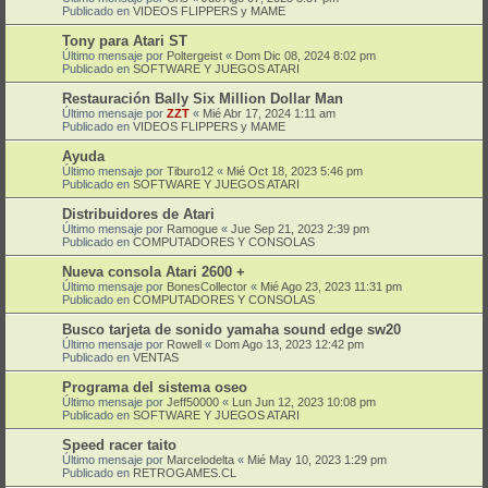
Publicado en
VIDEOS FLIPPERS y MAME
Tony para Atari ST
Último mensaje por
Poltergeist
«
Dom Dic 08, 2024 8:02 pm
Publicado en
SOFTWARE Y JUEGOS ATARI
Restauración Bally Six Million Dollar Man
Último mensaje por
ZZT
«
Mié Abr 17, 2024 1:11 am
Publicado en
VIDEOS FLIPPERS y MAME
Ayuda
Último mensaje por
Tiburo12
«
Mié Oct 18, 2023 5:46 pm
Publicado en
SOFTWARE Y JUEGOS ATARI
Distribuidores de Atari
Último mensaje por
Ramogue
«
Jue Sep 21, 2023 2:39 pm
Publicado en
COMPUTADORES Y CONSOLAS
Nueva consola Atari 2600 +
Último mensaje por
BonesCollector
«
Mié Ago 23, 2023 11:31 pm
Publicado en
COMPUTADORES Y CONSOLAS
Busco tarjeta de sonido yamaha sound edge sw20
Último mensaje por
Rowell
«
Dom Ago 13, 2023 12:42 pm
Publicado en
VENTAS
Programa del sistema oseo
Último mensaje por
Jeff50000
«
Lun Jun 12, 2023 10:08 pm
Publicado en
SOFTWARE Y JUEGOS ATARI
Speed racer taito
Último mensaje por
Marcelodelta
«
Mié May 10, 2023 1:29 pm
Publicado en
RETROGAMES.CL