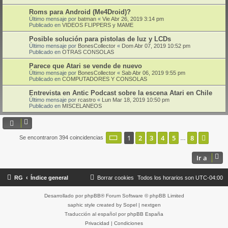
Roms para Android (Me4Droid)?
Último mensaje por
batman
«
Vie Abr 26, 2019 3:14 pm
Publicado en
VIDEOS FLIPPERS y MAME
Posible solución para pistolas de luz y LCDs
Último mensaje por
BonesCollector
«
Dom Abr 07, 2019 10:52 pm
Publicado en
OTRAS CONSOLAS
Parece que Atari se vende de nuevo
Último mensaje por
BonesCollector
«
Sab Abr 06, 2019 9:55 pm
Publicado en
COMPUTADORES Y CONSOLAS
Entrevista en Antic Podcast sobre la escena Atari en Chile
Último mensaje por
rcastro
«
Lun Mar 18, 2019 10:50 pm
Publicado en
MISCELANEOS
Página
1
de
8
1
2
3
4
5
8
Sigui
Se encontraron 394 coincidencias
…
Ir a
RG
Índice general
Borrar cookies
Todos los horarios son
UTC-04:00
Desarrollado por
phpBB
® Forum Software © phpBB Limited
saphic style created by
Sopel
|
nextgen
Traducción al español por
phpBB España
Privacidad
|
Condiciones