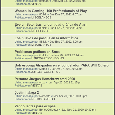
Último mensaje por
batman
«
Dom Mar 13, 2022 5:15 pm
Publicado en
VENTAS
Women in Gaming: 100 Professionals of Play
Último mensaje por
88flak
«
Jue Ene 27, 2022 4:57 pm
Publicado en
MISCELANEOS
Evelyn Seto, tras la identidad gráfica de Atari
Último mensaje por
88flak
«
Jue Ene 27, 2022 3:04 pm
Publicado en
MISCELANEOS
Los huevos de pascua en la informática
Último mensaje por
88flak
«
Jue Ene 27, 2022 3:00 pm
Publicado en
MISCELANEOS
Problemas gráficos en Snes
Último mensaje por
Galut
«
Jue Nov 04, 2021 12:14 am
Publicado en
HARDWARE CONSOLAS
Bob esponja Atrapados en el congelador PARA WIII QuIero
Último mensaje por
Mateo
«
Jue Oct 07, 2021 9:53 am
Publicado en
JUEGOS CONSOLAS
Permuto Juegos Homebrew atari 2600
Último mensaje por
vhzc
«
Lun Ago 23, 2021 11:15 pm
Publicado en
VENTAS
Jostin halaga 2
Último mensaje por
Norberto
«
Mar Abr 20, 2021 10:38 pm
Publicado en
RETROGAMES.CL
Vendo lentes para eclipse
Último mensaje por
BonesCollector
«
Sab Nov 21, 2020 10:39 pm
Publicado en
VENTAS