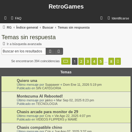
RetroGames
B
FAQ
Identificarse
u
RG
Índice general
Buscar
Temas sin respuesta
s
Temas sin respuesta
c
Ir a búsqueda avanzada
a
Buscar
Búsqueda avanzada
r
Página
1
de
8
1
2
3
4
5
8
Sigui
Se encontraron 394 coincidencias
…
Temas
Quiero una
Último mensaje por
Suppawer
«
Dom Ene 11, 2026 5:19 pm
Publicado en
SIN CATEGORIA
Montezuma AI Rebooted!
Último mensaje por
jakko
«
Mar Sep 02, 2025 8:23 pm
Publicado en
TECNOLOGIA
Chasis arcade para monitor de 29
Último mensaje por
Cris
«
Vie Ago 22, 2025 4:07 pm
Publicado en
VIDEOS FLIPPERS y MAME
Chasis compatible chino
Último mensaje por
Cris
«
Jue Ago 07, 2025 3:37 pm