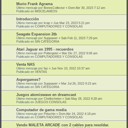
Murio Frank Agrama
Último mensaje por
BonesCollector
«
Dom Abr 30, 2023 7:12 am
Publicado en
MISCELANEOS
Introducción
Último mensaje por
krap
«
Jue Mar 23, 2023 5:21 pm
Publicado en
COMPUTADORES Y CONSOLAS
Seagate Expansion 2tb
Último mensaje por
Suppawer
«
Sab Feb 11, 2023 7:29 pm
Publicado en
SIN CATEGORIA
Atari Jaguar en 1995 - recuerdos
Último mensaje por
Poltergeist
«
Mar Dic 27, 2022 9:06 am
Publicado en
COMPUTADORES Y CONSOLAS
Venta NAS
Último mensaje por
faz
«
Jue Nov 10, 2022 10:37 am
Publicado en
VENTAS
Aspergames?
Último mensaje por
Suppawer
«
Mar Jul 26, 2022 9:23 am
Publicado en
SIN CATEGORIA
Juegos atomiswave en dreamcast
Último mensaje por
Chelinchelon
«
Sab May 28, 2022 9:28 am
Publicado en
JUEGOS CONSOLAS
Computador de gama media
Último mensaje por
Peluchin
«
Dom Abr 24, 2022 4:18 pm
Publicado en
COMPUTADORES Y CONSOLAS
Vendo MALETA ARCADE con 2 cables para resoldar.