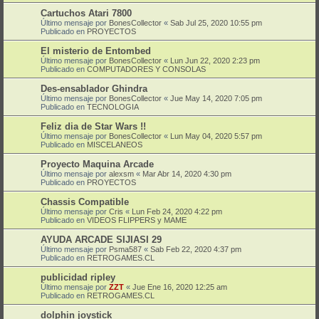
Cartuchos Atari 7800
Último mensaje por
BonesCollector
«
Sab Jul 25, 2020 10:55 pm
Publicado en
PROYECTOS
El misterio de Entombed
Último mensaje por
BonesCollector
«
Lun Jun 22, 2020 2:23 pm
Publicado en
COMPUTADORES Y CONSOLAS
Des-ensablador Ghindra
Último mensaje por
BonesCollector
«
Jue May 14, 2020 7:05 pm
Publicado en
TECNOLOGIA
Feliz dia de Star Wars !!
Último mensaje por
BonesCollector
«
Lun May 04, 2020 5:57 pm
Publicado en
MISCELANEOS
Proyecto Maquina Arcade
Último mensaje por
alexsm
«
Mar Abr 14, 2020 4:30 pm
Publicado en
PROYECTOS
Chassis Compatible
Último mensaje por
Cris
«
Lun Feb 24, 2020 4:22 pm
Publicado en
VIDEOS FLIPPERS y MAME
AYUDA ARCADE SIJIASI 29
Último mensaje por
Psma587
«
Sab Feb 22, 2020 4:37 pm
Publicado en
RETROGAMES.CL
publicidad ripley
Último mensaje por
ZZT
«
Jue Ene 16, 2020 12:25 am
Publicado en
RETROGAMES.CL
dolphin joystick