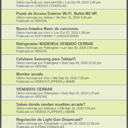
Último mensaje por
marcelo4768
«
Lun Dic 09, 2019 1:48 pm
Publicado en
JUEGOS CONSOLAS
Punto de Acceso Exterior Wi-Fi. Bullet M2 HP.
Último mensaje por
Artista
«
Vie Nov 15, 2019 3:44 pm
Publicado en
VENTAS
Busco listados Basic de canciones.
Último mensaje por
vhzc
«
Lun Oct 07, 2019 1:38 pm
Publicado en
SOFTWARE Y JUEGOS ATARI
Refrigerador MADEMSA VENDIDO CERRAR
Último mensaje por
Poltergeist
«
Lun Sep 30, 2019 2:54 am
Publicado en
VENTAS
Celulares Samsung para Tatitas!!!
Último mensaje por
Poltergeist
«
Dom Sep 29, 2019 12:52 pm
Publicado en
VENTAS
Monitor arcade
Último mensaje por
Cris
«
Mié Sep 18, 2019 7:33 pm
Publicado en
VIDEOS FLIPPERS y MAME
VENDIDOS CERRAR
Último mensaje por
Poltergeist
«
Dom Sep 15, 2019 1:23 pm
Publicado en
VENTAS
Saben donde venden muebles arcade?
Último mensaje por
Dabukyx
«
Mié Ago 14, 2019 3:59 pm
Publicado en
VIDEOS FLIPPERS y MAME
Regulación de Light Gun Dreamcast?
Último mensaje por
Tomahawk
«
Lun Abr 29, 2019 12:28 pm
Publicado en
OTRAS CONSOLAS